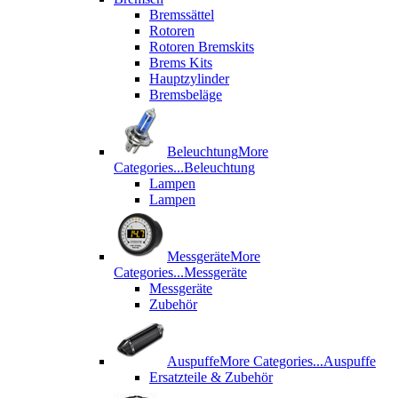
Bremssättel
Rotoren
Rotoren Bremskits
Brems Kits
Hauptzylinder
Bremsbeläge
Beleuchtung
More
Categories...
Beleuchtung
Lampen
Lampen
Messgeräte
More
Categories...
Messgeräte
Messgeräte
Zubehör
Auspuffe
More Categories...
Auspuffe
Ersatzteile & Zubehör