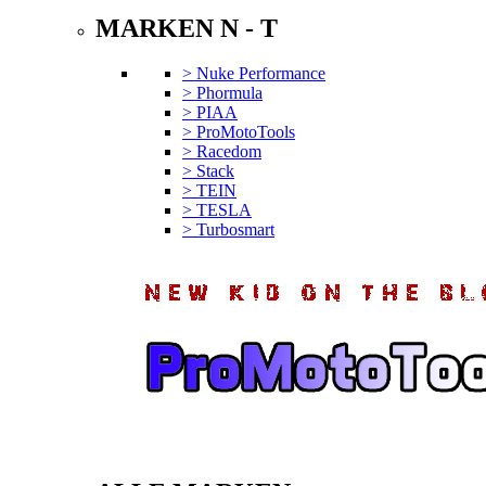
MARKEN N - T
> Nuke Performance
> Phormula
> PIAA
> ProMotoTools
> Racedom
> Stack
> TEIN
> TESLA
> Turbosmart