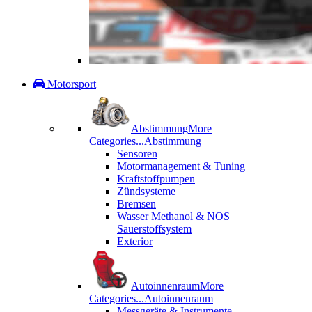
Motorsport
Abstimmung
More
Categories...
Abstimmung
Sensoren
Motormanagement & Tuning
Kraftstoffpumpen
Zündsysteme
Bremsen
Wasser Methanol & NOS
Sauerstoffsystem
Exterior
Autoinnenraum
More
Categories...
Autoinnenraum
Messgeräte & Instrumente