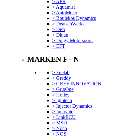
> APR
> Aquamist
> AutoMeter
> Boulekos Dynamics
> DeatschWerks
> Defi
> Dinan
> Dragy Motorsports
> EFT
MARKEN F - N
> Fuelab
> Greddy
> GREF INNOVATION
> GripOne
> Holley
> Ignitech
> Injector Dynamics
> Innovate
> LinkECU
> MSD
> Noco
> NOS