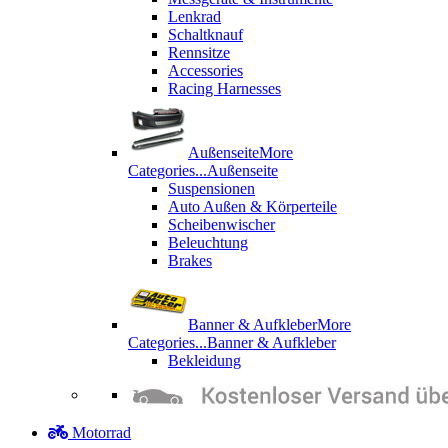
Lenkrad
Schaltknauf
Rennsitze
Accessories
Racing Harnesses
Außenseite
More
Categories...
Außenseite
Suspensionen
Auto Außen & Körperteile
Scheibenwischer
Beleuchtung
Brakes
Banner & Aufkleber
More
Categories...
Banner & Aufkleber
Bekleidung
Motorrad