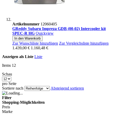
Artikelnummer
12060405
GReddy Subaru Impreza GDB (00-02) Intercooler kit
SPEC-R HG
Quickview
In den Warenkorb
Zur Wunschliste hinzufügen
Zur Vergleichsliste hinzufügen
1.439,00 €
1.160,48 €
Anzeigen als
Liste
Liste
Items
12
Schau
pro Seite
Sortiere nach
Absteigend sortieren
Filter
Shopping-Möglichkeiten
Preis
Marke