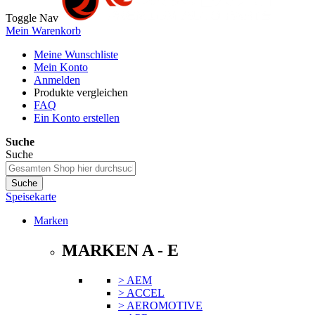
Toggle Nav
Mein Warenkorb
Meine Wunschliste
Mein Konto
Anmelden
Produkte vergleichen
FAQ
Ein Konto erstellen
Suche
Suche
Suche
Speisekarte
Marken
MARKEN A - E
> AEM
> ACCEL
> AEROMOTIVE