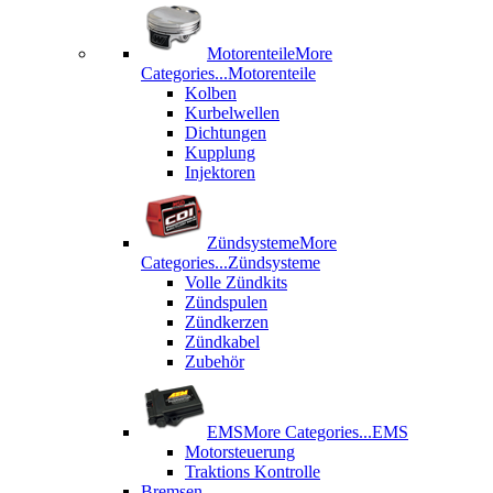
Motorenteile
More
Categories...
Motorenteile
Kolben
Kurbelwellen
Dichtungen
Kupplung
Injektoren
Zündsysteme
More
Categories...
Zündsysteme
Volle Zündkits
Zündspulen
Zündkerzen
Zündkabel
Zubehör
EMS
More Categories...
EMS
Motorsteuerung
Traktions Kontrolle
Bremsen