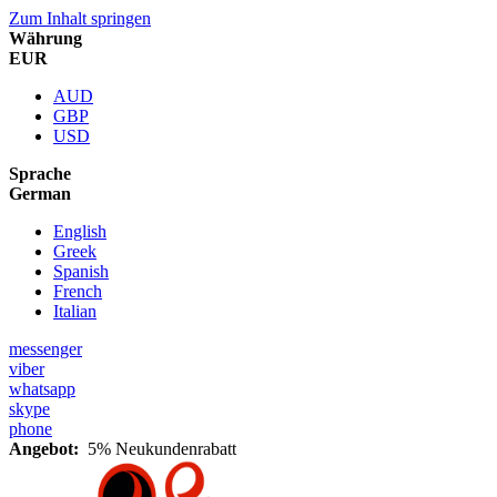
Zum Inhalt springen
Währung
EUR
AUD
GBP
USD
Sprache
German
English
Greek
Spanish
French
Italian
messenger
viber
whatsapp
skype
phone
Angebot:
5% Neukundenrabatt