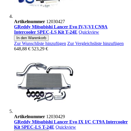
Artikelnummer
12030427
GReddy Mitsubishi Lancer Evo IV,V,VI CN9A
Intercooler SPEC-LS Kit T-24E
Quickview
In den Warenkorb
Zur Wunschliste hinzufügen
Zur Vergleichsliste hinzufügen
648,88 €
523,29 €
Artikelnummer
12030429
GReddy Mitsubishi Lancer Evo IX I/C CT9A Intercooler
Kit SPEC-LS T-24E
Quickview