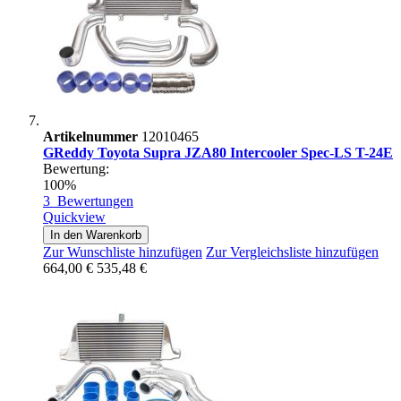
Artikelnummer
12010465
GReddy Toyota Supra JZA80 Intercooler Spec-LS T-24E
Bewertung:
100%
3
Bewertungen
Quickview
In den Warenkorb
Zur Wunschliste hinzufügen
Zur Vergleichsliste hinzufügen
664,00 €
535,48 €