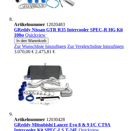
Artikelnummer
12020483
GReddy Nissan GTR R35 Intercooler SPEC-R HG Kit
100φ
Quickview
In den Warenkorb
Zur Wunschliste hinzufügen
Zur Vergleichsliste hinzufügen
3.070,00 €
2.475,81 €
Artikelnummer
12030428
GReddy Mitsubishi Lancer Evo 8 & 9 I/C CT9A
Intercooler Kit SPEC-LS T-24E
Quickview