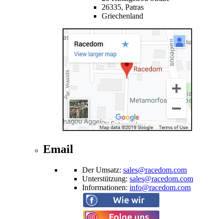
26335,
Patras
Griechenland
Email
Der Umsatz
:
sales@racedom.com
Unterstützung
:
sales@racedom.com
Informationen
:
info@racedom.com