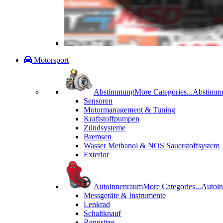
Motorsport
Abstimmung
More Categories...
Abstimm
Sensoren
Motormanagement & Tuning
Kraftstoffpumpen
Zündsysteme
Bremsen
Wasser Methanol & NOS Sauerstoffsystem
Exterior
Autoinnenraum
More Categories...
Autoi
Messgeräte & Instrumente
Lenkrad
Schaltknauf
Rennsitze