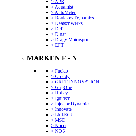
> APR
> Aquamist
> AutoMeter
> Boulekos Dynamics
> DeatschWerks
> Defi
> Dinan
> Dragy Motorsports
> EFT
MARKEN F - N
> Fuelab
> Greddy
> GREF INNOVATION
> GripOne
> Holley
> Ignitech
> Injector Dynamics
> Innovate
> LinkECU
> MSD
> Noco
> NOS