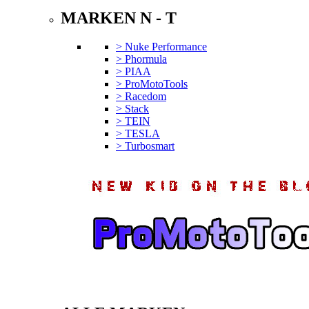
MARKEN N - T
> Nuke Performance
> Phormula
> PIAA
> ProMotoTools
> Racedom
> Stack
> TEIN
> TESLA
> Turbosmart