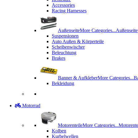
Accessories
Racing Harnesses
Außenseite
More Categories...
Außenseite
Suspensionen
Auto Außen & Körperteile
Scheibenwischer
Beleuchtung
Brakes
Banner & Aufkleber
More Categories...
B
Bekleidung
Motorrad
Motorenteile
More Categories...
Motorente
Kolben
Kurbelwellen