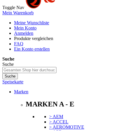
Toggle Nav
Mein Warenkorb
Meine Wunschliste
Mein Konto
Anmelden
Produkte vergleichen
FAQ
Ein Konto erstellen
Suche
Suche
Suche
Speisekarte
Marken
MARKEN A - E
> AEM
> ACCEL
> AEROMOTIVE