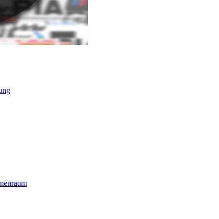
ung
nnenraum