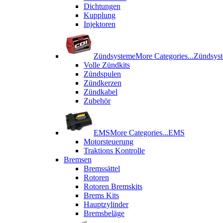
Dichtungen
Kupplung
Injektoren
Zündsysteme
More Categories...
Zündsys
Volle Zündkits
Zündspulen
Zündkerzen
Zündkabel
Zubehör
EMS
More Categories...
EMS
Motorsteuerung
Traktions Kontrolle
Bremsen
Bremssättel
Rotoren
Rotoren Bremskits
Brems Kits
Hauptzylinder
Bremsbeläge