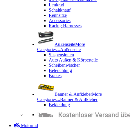
Lenkrad
Schaltknauf
Rennsitze
Accessories
Racing Harnesses
Außenseite
More
Categories...
Außenseite
Suspensionen
Auto Außen & Körperteile
Scheibenwischer
Beleuchtung
Brakes
Banner & Aufkleber
More
Categories...
Banner & Aufkleber
Bekleidung
Motorrad