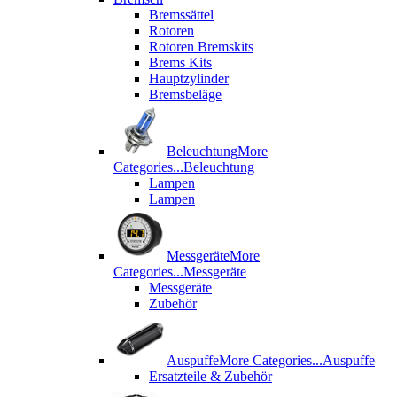
Bremssättel
Rotoren
Rotoren Bremskits
Brems Kits
Hauptzylinder
Bremsbeläge
Beleuchtung
More
Categories...
Beleuchtung
Lampen
Lampen
Messgeräte
More
Categories...
Messgeräte
Messgeräte
Zubehör
Auspuffe
More Categories...
Auspuffe
Ersatzteile & Zubehör