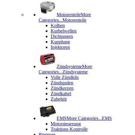
Motorenteile
More
Categories...
Motorenteile
Kolben
Kurbelwellen
Dichtungen
Kupplung
Injektoren
Zündsysteme
More
Categories...
Zündsysteme
Volle Zündkits
Zündspulen
Zündkerzen
Zündkabel
Zubehör
EMS
More Categories...
EMS
Motorsteuerung
Traktions Kontrolle
Bremsen