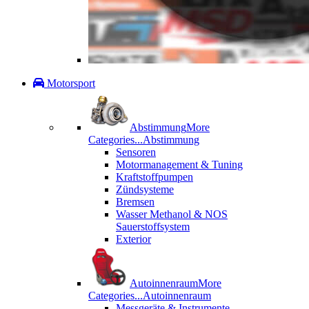
Motorsport
Abstimmung
More
Categories...
Abstimmung
Sensoren
Motormanagement & Tuning
Kraftstoffpumpen
Zündsysteme
Bremsen
Wasser Methanol & NOS
Sauerstoffsystem
Exterior
Autoinnenraum
More
Categories...
Autoinnenraum
Messgeräte & Instrumente