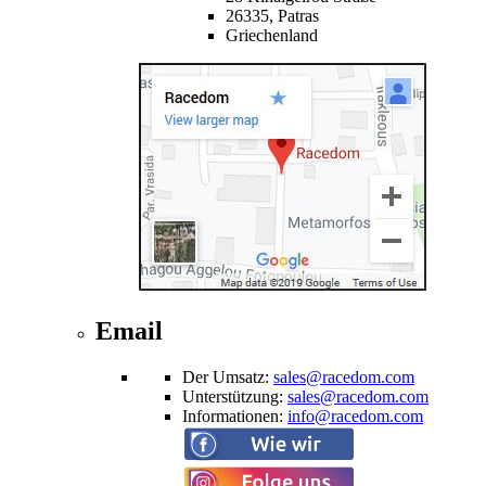
26335,
Patras
Griechenland
Email
Der Umsatz
:
sales@racedom.com
Unterstützung
:
sales@racedom.com
Informationen
:
info@racedom.com