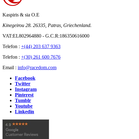
Kaspiris & sia O.E
Kinegeirou 28. 26335, Patras, Griechenland.
VAT:EL802964880 - G.C.R:186350616000
Telefon :
+(44) 203 637 9363
Telefon :
+(30) 261 600 7676
Email :
info@racedom.com
Facebook
Twitter
Instagram
Pinterest
Tumblr
Youtube
Linkedin