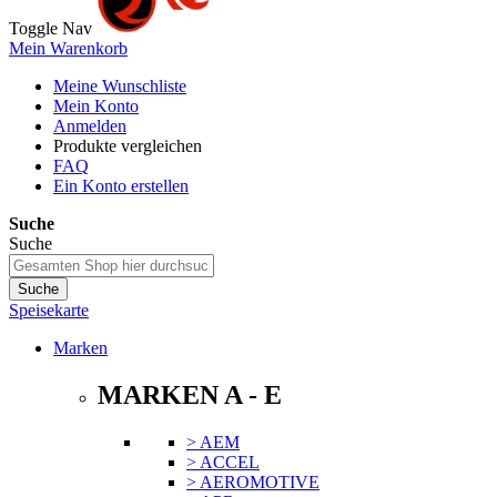
Toggle Nav
Mein Warenkorb
Meine Wunschliste
Mein Konto
Anmelden
Produkte vergleichen
FAQ
Ein Konto erstellen
Suche
Suche
Suche
Speisekarte
Marken
MARKEN A - E
> AEM
> ACCEL
> AEROMOTIVE