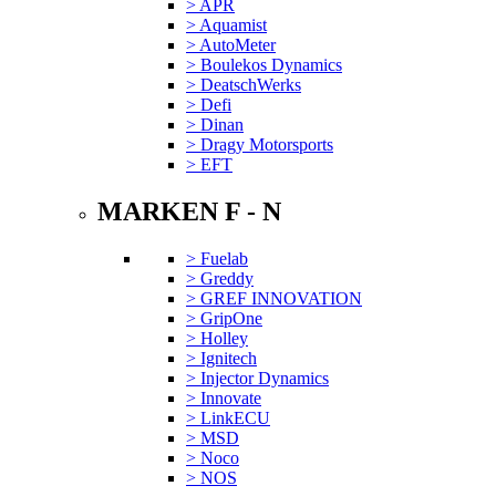
> APR
> Aquamist
> AutoMeter
> Boulekos Dynamics
> DeatschWerks
> Defi
> Dinan
> Dragy Motorsports
> EFT
MARKEN F - N
> Fuelab
> Greddy
> GREF INNOVATION
> GripOne
> Holley
> Ignitech
> Injector Dynamics
> Innovate
> LinkECU
> MSD
> Noco
> NOS