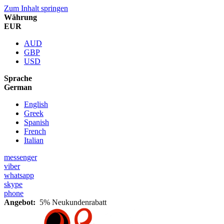
Zum Inhalt springen
Währung
EUR
AUD
GBP
USD
Sprache
German
English
Greek
Spanish
French
Italian
messenger
viber
whatsapp
skype
phone
Angebot:
5% Neukundenrabatt