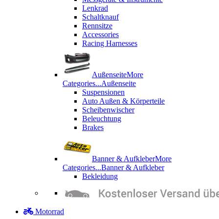
Lenkrad
Schaltknauf
Rennsitze
Accessories
Racing Harnesses
Außenseite
More
Categories...
Außenseite
Suspensionen
Auto Außen & Körperteile
Scheibenwischer
Beleuchtung
Brakes
Banner & Aufkleber
More
Categories...
Banner & Aufkleber
Bekleidung
Motorrad