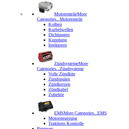
Motorenteile
More
Categories...
Motorenteile
Kolben
Kurbelwellen
Dichtungen
Kupplung
Injektoren
Zündsysteme
More
Categories...
Zündsysteme
Volle Zündkits
Zündspulen
Zündkerzen
Zündkabel
Zubehör
EMS
More Categories...
EMS
Motorsteuerung
Traktions Kontrolle
Bremsen