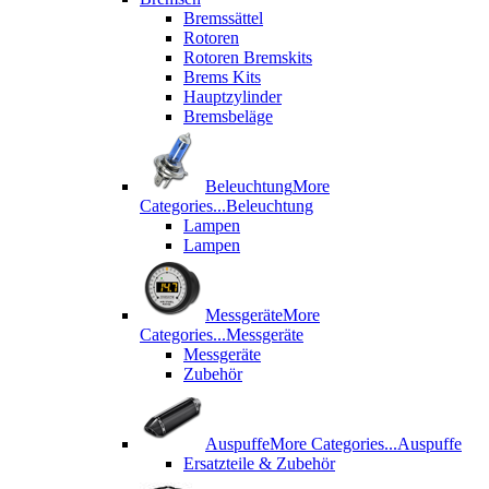
Bremssättel
Rotoren
Rotoren Bremskits
Brems Kits
Hauptzylinder
Bremsbeläge
Beleuchtung
More
Categories...
Beleuchtung
Lampen
Lampen
Messgeräte
More
Categories...
Messgeräte
Messgeräte
Zubehör
Auspuffe
More Categories...
Auspuffe
Ersatzteile & Zubehör