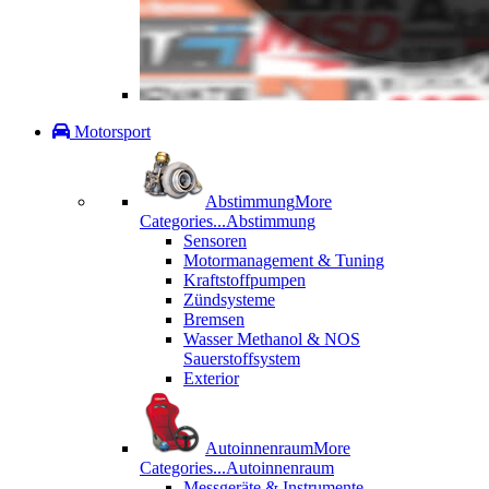
Motorsport
Abstimmung
More
Categories...
Abstimmung
Sensoren
Motormanagement & Tuning
Kraftstoffpumpen
Zündsysteme
Bremsen
Wasser Methanol & NOS
Sauerstoffsystem
Exterior
Autoinnenraum
More
Categories...
Autoinnenraum
Messgeräte & Instrumente