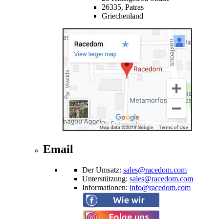
26335,
Patras
Griechenland
Email
Der Umsatz
:
sales@racedom.com
Unterstützung
:
sales@racedom.com
Informationen
:
info@racedom.com