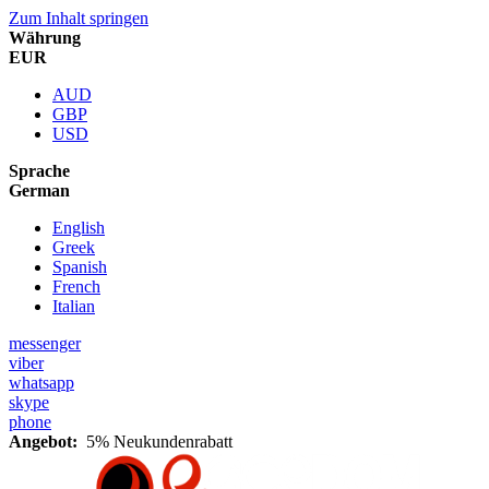
Zum Inhalt springen
Währung
EUR
AUD
GBP
USD
Sprache
German
English
Greek
Spanish
French
Italian
messenger
viber
whatsapp
skype
phone
Angebot:
5% Neukundenrabatt