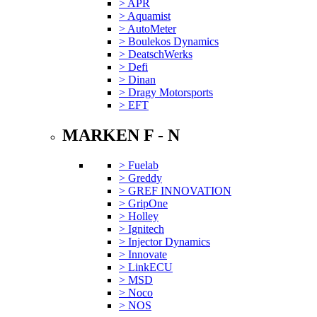
> APR
> Aquamist
> AutoMeter
> Boulekos Dynamics
> DeatschWerks
> Defi
> Dinan
> Dragy Motorsports
> EFT
MARKEN F - N
> Fuelab
> Greddy
> GREF INNOVATION
> GripOne
> Holley
> Ignitech
> Injector Dynamics
> Innovate
> LinkECU
> MSD
> Noco
> NOS