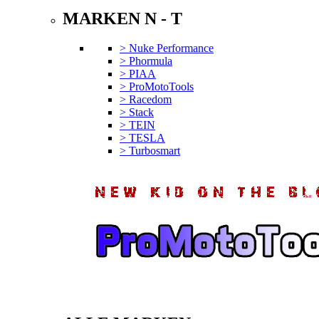
MARKEN N - T
> Nuke Performance
> Phormula
> PIAA
> ProMotoTools
> Racedom
> Stack
> TEIN
> TESLA
> Turbosmart