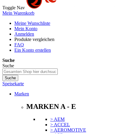
Toggle Nav
Mein Warenkorb
Meine Wunschliste
Mein Konto
Anmelden
Produkte vergleichen
FAQ
Ein Konto erstellen
Suche
Suche
Suche
Speisekarte
Marken
MARKEN A - E
> AEM
> ACCEL
> AEROMOTIVE