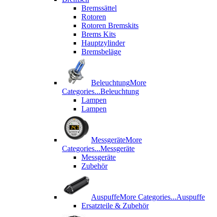
Bremssättel
Rotoren
Rotoren Bremskits
Brems Kits
Hauptzylinder
Bremsbeläge
Beleuchtung
More
Categories...
Beleuchtung
Lampen
Lampen
Messgeräte
More
Categories...
Messgeräte
Messgeräte
Zubehör
Auspuffe
More Categories...
Auspuffe
Ersatzteile & Zubehör