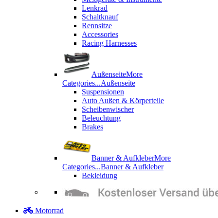
Lenkrad
Schaltknauf
Rennsitze
Accessories
Racing Harnesses
Außenseite
More
Categories...
Außenseite
Suspensionen
Auto Außen & Körperteile
Scheibenwischer
Beleuchtung
Brakes
Banner & Aufkleber
More
Categories...
Banner & Aufkleber
Bekleidung
Motorrad