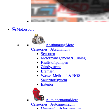
Motorsport
Abstimmung
More
Categories...
Abstimmung
Sensoren
Motormanagement & Tuning
Kraftstoffpumpen
Zündsysteme
Bremsen
Wasser Methanol & NOS
Sauerstoffsystem
Exterior
Autoinnenraum
More
Categories...
Autoinnenraum
Messgeräte & Instrumente