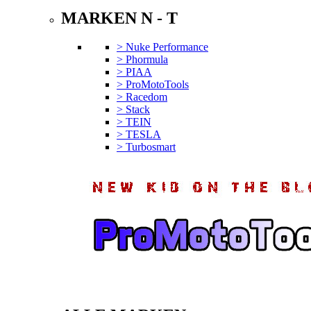
MARKEN N - T
> Nuke Performance
> Phormula
> PIAA
> ProMotoTools
> Racedom
> Stack
> TEIN
> TESLA
> Turbosmart