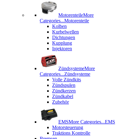
Motorenteile
More
Categories...
Motorenteile
Kolben
Kurbelwellen
Dichtungen
Kupplung
Injektoren
Zündsysteme
More
Categories...
Zündsysteme
Volle Zündkits
Zündspulen
Zündkerzen
Zündkabel
Zubehör
EMS
More Categories...
EMS
Motorsteuerung
Traktions Kontrolle
Bremsen