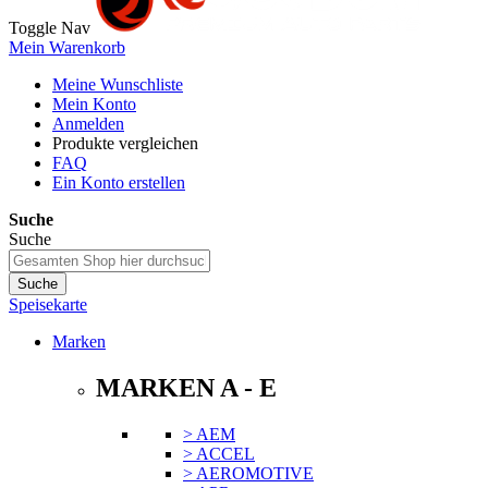
Toggle Nav
Mein Warenkorb
Meine Wunschliste
Mein Konto
Anmelden
Produkte vergleichen
FAQ
Ein Konto erstellen
Suche
Suche
Suche
Speisekarte
Marken
MARKEN A - E
> AEM
> ACCEL
> AEROMOTIVE