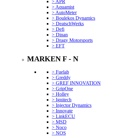
> APR
> Aquamist
> AutoMeter
> Boulekos Dynamics
> DeatschWerks
> Defi
> Dinan
> Dragy Motorsports
> EFT
MARKEN F - N
> Fuelab
> Greddy
> GREF INNOVATION
> GripOne
> Holley
> Ignitech
> Injector Dynamics
> Innovate
> LinkECU
> MSD
> Noco
> NOS