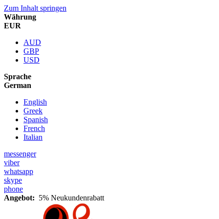
Zum Inhalt springen
Währung
EUR
AUD
GBP
USD
Sprache
German
English
Greek
Spanish
French
Italian
messenger
viber
whatsapp
skype
phone
Angebot:
5% Neukundenrabatt