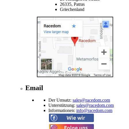
26335,
Patras
Griechenland
Email
Der Umsatz
:
sales@racedom.com
Unterstützung
:
sales@racedom.com
Informationen
:
info@racedom.com