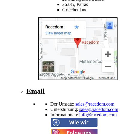
26335,
Patras
Griechenland
Email
Der Umsatz
:
sales@racedom.com
Unterstützung
:
sales@racedom.com
Informationen
:
info@racedom.com