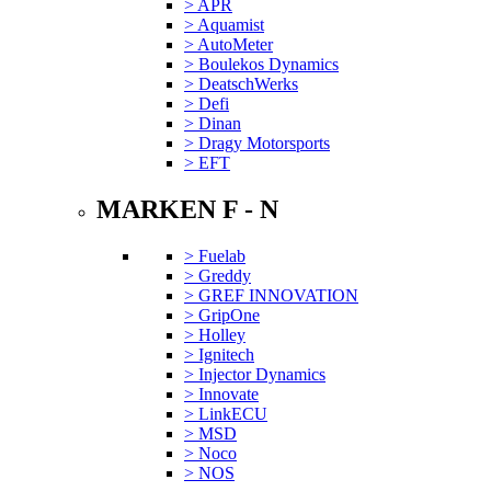
> APR
> Aquamist
> AutoMeter
> Boulekos Dynamics
> DeatschWerks
> Defi
> Dinan
> Dragy Motorsports
> EFT
MARKEN F - N
> Fuelab
> Greddy
> GREF INNOVATION
> GripOne
> Holley
> Ignitech
> Injector Dynamics
> Innovate
> LinkECU
> MSD
> Noco
> NOS