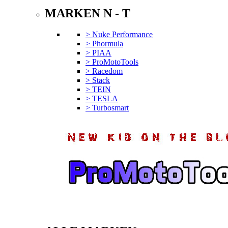
MARKEN N - T
> Nuke Performance
> Phormula
> PIAA
> ProMotoTools
> Racedom
> Stack
> TEIN
> TESLA
> Turbosmart