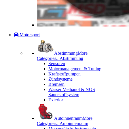
Motorsport
Abstimmung
More
Categories...
Abstimmung
Sensoren
Motormanagement & Tuning
Kraftstoffpumpen
Zündsysteme
Bremsen
Wasser Methanol & NOS
Sauerstoffsystem
Exterior
Autoinnenraum
More
Categories...
Autoinnenraum
Messgeräte & Instrumente