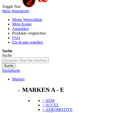
Toggle Nav
Mein Warenkorb
Meine Wunschliste
Mein Konto
Anmelden
Produkte vergleichen
FAQ
Ein Konto erstellen
Suche
Suche
Suche
Speisekarte
Marken
MARKEN A - E
> AEM
> ACCEL
> AEROMOTIVE