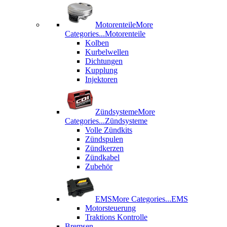
Motorenteile
More
Categories...
Motorenteile
Kolben
Kurbelwellen
Dichtungen
Kupplung
Injektoren
Zündsysteme
More
Categories...
Zündsysteme
Volle Zündkits
Zündspulen
Zündkerzen
Zündkabel
Zubehör
EMS
More Categories...
EMS
Motorsteuerung
Traktions Kontrolle
Bremsen