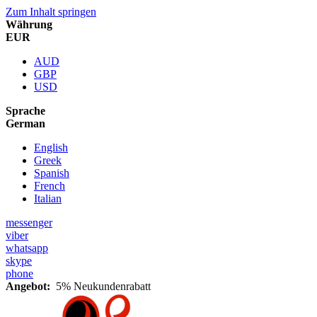
Zum Inhalt springen
Währung
EUR
AUD
GBP
USD
Sprache
German
English
Greek
Spanish
French
Italian
messenger
viber
whatsapp
skype
phone
Angebot:
5% Neukundenrabatt