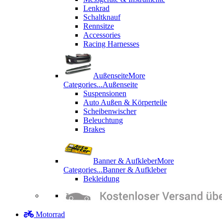
Lenkrad
Schaltknauf
Rennsitze
Accessories
Racing Harnesses
Außenseite
More
Categories...
Außenseite
Suspensionen
Auto Außen & Körperteile
Scheibenwischer
Beleuchtung
Brakes
Banner & Aufkleber
More
Categories...
Banner & Aufkleber
Bekleidung
Motorrad