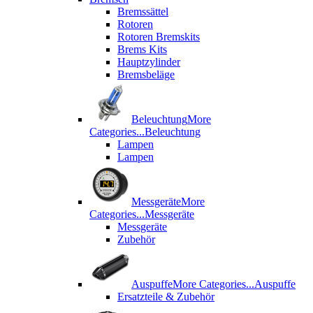
Bremssättel
Rotoren
Rotoren Bremskits
Brems Kits
Hauptzylinder
Bremsbeläge
Beleuchtung
More
Categories...
Beleuchtung
Lampen
Lampen
Messgeräte
More
Categories...
Messgeräte
Messgeräte
Zubehör
Auspuffe
More Categories...
Auspuffe
Ersatzteile & Zubehör