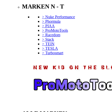
MARKEN N - T
> Nuke Performance
> Phormula
> PIAA
> ProMotoTools
> Racedom
> Stack
> TEIN
> TESLA
> Turbosmart