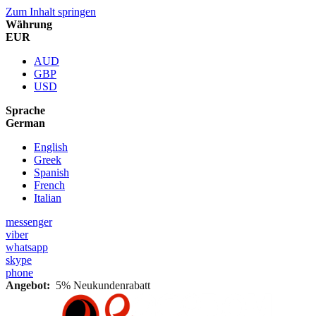
Zum Inhalt springen
Währung
EUR
AUD
GBP
USD
Sprache
German
English
Greek
Spanish
French
Italian
messenger
viber
whatsapp
skype
phone
Angebot:
5% Neukundenrabatt