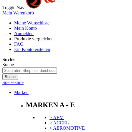
Toggle Nav
Mein Warenkorb
Meine Wunschliste
Mein Konto
Anmelden
Produkte vergleichen
FAQ
Ein Konto erstellen
Suche
Suche
Suche
Speisekarte
Marken
MARKEN A - E
> AEM
> ACCEL
> AEROMOTIVE