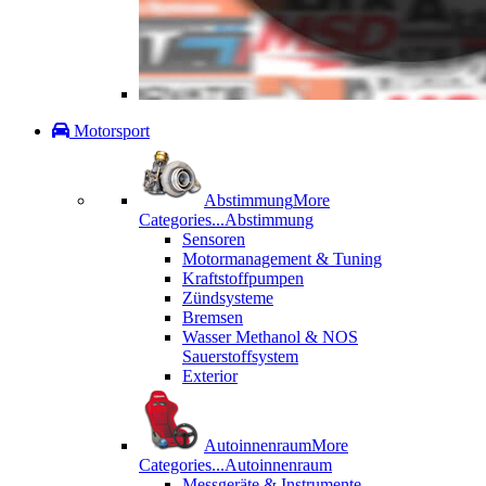
Motorsport
Abstimmung
More
Categories...
Abstimmung
Sensoren
Motormanagement & Tuning
Kraftstoffpumpen
Zündsysteme
Bremsen
Wasser Methanol & NOS
Sauerstoffsystem
Exterior
Autoinnenraum
More
Categories...
Autoinnenraum
Messgeräte & Instrumente