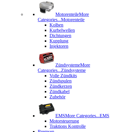
Motorenteile
More
Categories...
Motorenteile
Kolben
Kurbelwellen
Dichtungen
Kupplung
Injektoren
Zündsysteme
More
Categories...
Zündsysteme
Volle Zündkits
Zündspulen
Zündkerzen
Zündkabel
Zubehör
EMS
More Categories...
EMS
Motorsteuerung
Traktions Kontrolle
Bremsen