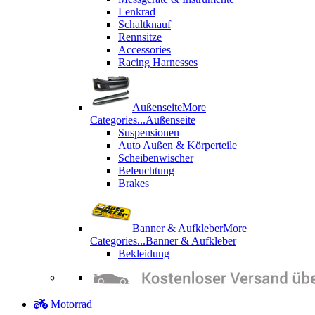
Lenkrad
Schaltknauf
Rennsitze
Accessories
Racing Harnesses
Außenseite
More
Categories...
Außenseite
Suspensionen
Auto Außen & Körperteile
Scheibenwischer
Beleuchtung
Brakes
Banner & Aufkleber
More
Categories...
Banner & Aufkleber
Bekleidung
Motorrad