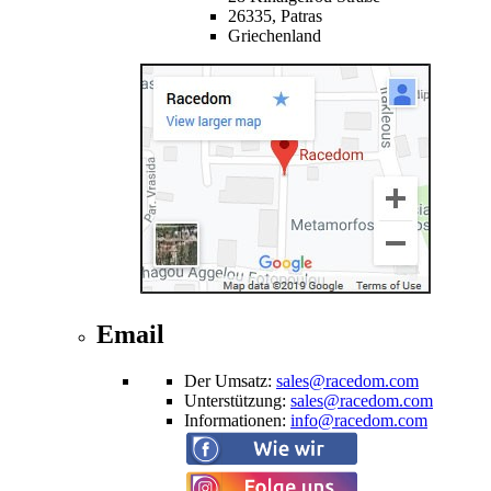
26335,
Patras
Griechenland
Email
Der Umsatz
:
sales@racedom.com
Unterstützung
:
sales@racedom.com
Informationen
:
info@racedom.com