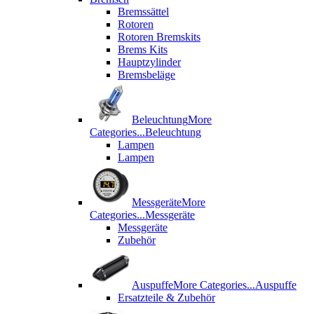
Bremssättel
Rotoren
Rotoren Bremskits
Brems Kits
Hauptzylinder
Bremsbeläge
Beleuchtung
More
Categories...
Beleuchtung
Lampen
Lampen
Messgeräte
More
Categories...
Messgeräte
Messgeräte
Zubehör
Auspuffe
More Categories...
Auspuffe
Ersatzteile & Zubehör