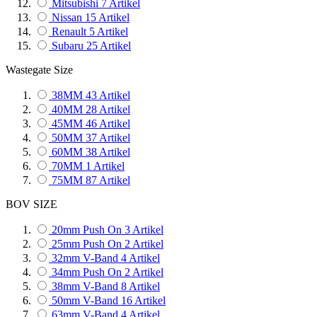
Mitsubishi
7
Artikel
Nissan
15
Artikel
Renault
5
Artikel
Subaru
25
Artikel
Toyota
3
Artikel
Wastegate Size
Volkswagen
6
Artikel
38MM
43
Artikel
40MM
28
Artikel
45MM
46
Artikel
50MM
37
Artikel
60MM
38
Artikel
70MM
1
Artikel
75MM
87
Artikel
BOV SIZE
20mm Push On
3
Artikel
25mm Push On
2
Artikel
32mm V-Band
4
Artikel
34mm Push On
2
Artikel
38mm V-Band
8
Artikel
50mm V-Band
16
Artikel
63mm V-Band
4
Artikel