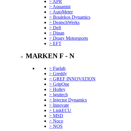
> APR
> Aquamist
> AutoMeter
> Boulekos Dynamics
> DeatschWerks
> Defi
> Dinan
> Dragy Motorsports
> EFT
MARKEN F - N
> Fuelab
> Greddy
> GREF INNOVATION
> GripOne
> Holley
> Ignitech
> Injector Dynamics
> Innovate
> LinkECU
> MSD
> Noco
> NOS