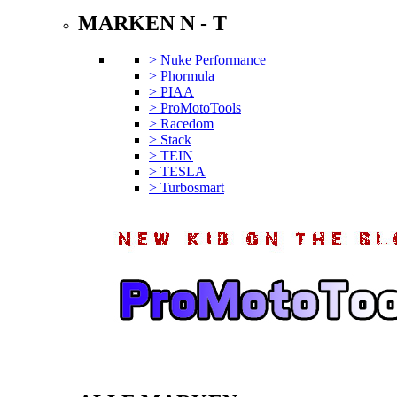
MARKEN N - T
> Nuke Performance
> Phormula
> PIAA
> ProMotoTools
> Racedom
> Stack
> TEIN
> TESLA
> Turbosmart