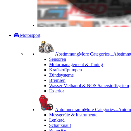
Motorsport
Abstimmung
More Categories...
Abstimm
Sensoren
Motormanagement & Tuning
Kraftstoffpumpen
Zündsysteme
Bremsen
Wasser Methanol & NOS Sauerstoffsystem
Exterior
Autoinnenraum
More Categories...
Autoi
Messgeräte & Instrumente
Lenkrad
Schaltknauf
Rennsitze