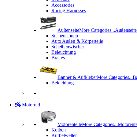
Accessories
Racing Harnesses
Außenseite
More Categories...
Außenseite
Suspensionen
Auto Außen & Körperteile
Scheibenwischer
Beleuchtung
Brakes
Banner & Aufkleber
More Categories...
B
Bekleidung
Motorrad
Motorenteile
More Categories...
Motorente
Kolben
Kurbelwellen