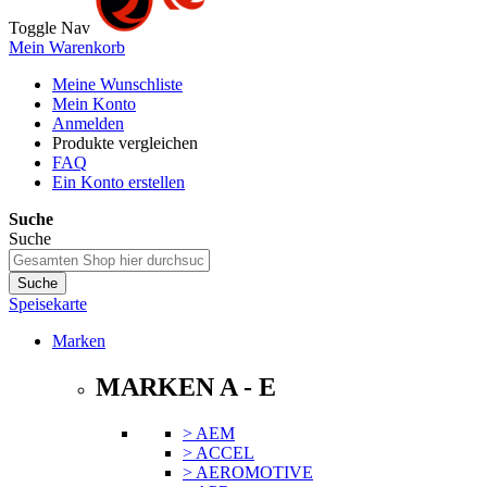
Toggle Nav
Mein Warenkorb
Meine Wunschliste
Mein Konto
Anmelden
Produkte vergleichen
FAQ
Ein Konto erstellen
Suche
Suche
Suche
Speisekarte
Marken
MARKEN A - E
> AEM
> ACCEL
> AEROMOTIVE