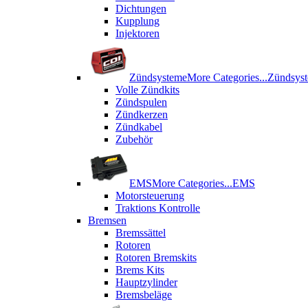
Dichtungen
Kupplung
Injektoren
Zündsysteme
More Categories...
Zündsys
Volle Zündkits
Zündspulen
Zündkerzen
Zündkabel
Zubehör
EMS
More Categories...
EMS
Motorsteuerung
Traktions Kontrolle
Bremsen
Bremssättel
Rotoren
Rotoren Bremskits
Brems Kits
Hauptzylinder
Bremsbeläge