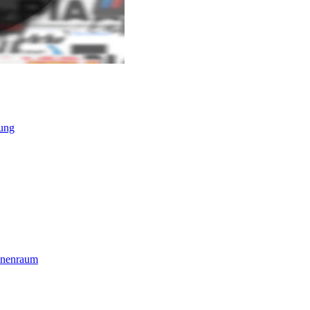
ung
nnenraum