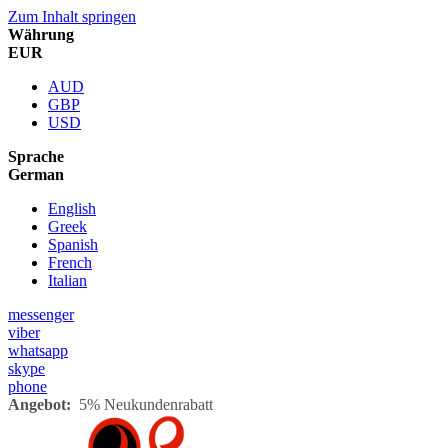
Zum Inhalt springen
Währung
EUR
AUD
GBP
USD
Sprache
German
English
Greek
Spanish
French
Italian
messenger
viber
whatsapp
skype
phone
Angebot:
5% Neukundenrabatt