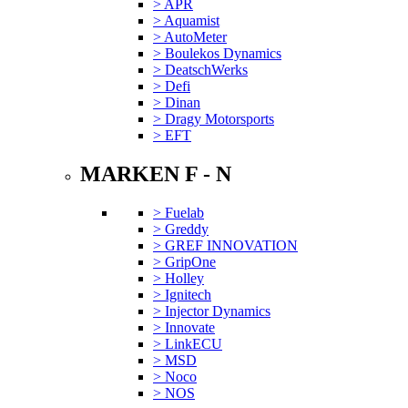
> APR
> Aquamist
> AutoMeter
> Boulekos Dynamics
> DeatschWerks
> Defi
> Dinan
> Dragy Motorsports
> EFT
MARKEN F - N
> Fuelab
> Greddy
> GREF INNOVATION
> GripOne
> Holley
> Ignitech
> Injector Dynamics
> Innovate
> LinkECU
> MSD
> Noco
> NOS