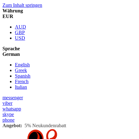
Zum Inhalt springen
Währung
EUR
AUD
GBP
USD
Sprache
German
English
Greek
Spanish
French
Italian
messenger
viber
whatsapp
skype
phone
Angebot:
5% Neukundenrabatt