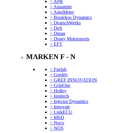
> APR
> Aquamist
> AutoMeter
> Boulekos Dynamics
> DeatschWerks
> Defi
> Dinan
> Dragy Motorsports
> EFT
MARKEN F - N
> Fuelab
> Greddy
> GREF INNOVATION
> GripOne
> Holley
> Ignitech
> Injector Dynamics
> Innovate
> LinkECU
> MSD
> Noco
> NOS