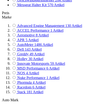
Geschwindigkeitsmesser
264
Artikel
Messgrat Halter Kit
570
Artikel
Preis
Marke
Advanced Engine Management
130
Artikel
ACCEL Performance
1
Artikel
Aeromotive
8
Artikel
APR
5
Artikel
AutoMeter
1486
Artikel
Defi
143
Artikel
Greddy
49
Artikel
Holley
30
Artikel
Innovate Motorsports
59
Artikel
MSD Performance
6
Artikel
NOS
4
Artikel
Nuke Performance
1
Artikel
Phormula
4
Artikel
Racedom
6
Artikel
Stack
181
Artikel
TESLA Electronics
8
Artikel
Auto Mark
Turbosmart
36
Artikel