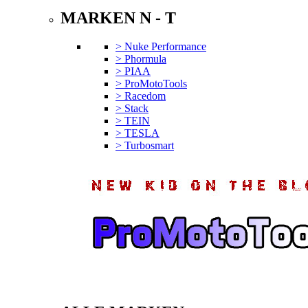
MARKEN N - T
> Nuke Performance
> Phormula
> PIAA
> ProMotoTools
> Racedom
> Stack
> TEIN
> TESLA
> Turbosmart