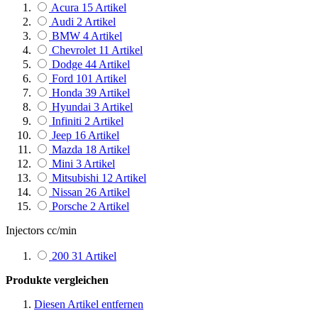
Fuelab
4
Artikel
Acura
15
Artikel
LinkECU
8
Artikel
Audi
2
Artikel
BMW
4
Artikel
Chevrolet
11
Artikel
Dodge
44
Artikel
Ford
101
Artikel
Honda
39
Artikel
Hyundai
3
Artikel
Infiniti
2
Artikel
Jeep
16
Artikel
Mazda
18
Artikel
Mini
3
Artikel
Mitsubishi
12
Artikel
Nissan
26
Artikel
Porsche
2
Artikel
Subaru
10
Artikel
Injectors cc/min
Toyota
15
Artikel
Volkswagen
3
Artikel
200
31
Artikel
Produkte vergleichen
Diesen Artikel entfernen