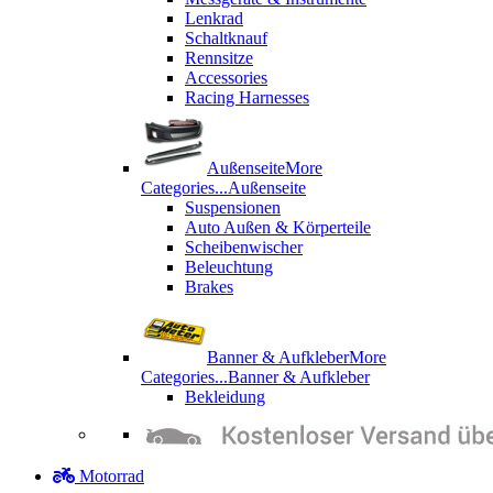
Lenkrad
Schaltknauf
Rennsitze
Accessories
Racing Harnesses
Außenseite
More
Categories...
Außenseite
Suspensionen
Auto Außen & Körperteile
Scheibenwischer
Beleuchtung
Brakes
Banner & Aufkleber
More
Categories...
Banner & Aufkleber
Bekleidung
Motorrad