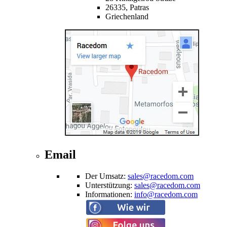
26335,
Patras
Griechenland
Email
Der Umsatz
:
sales@racedom.com
Unterstützung
:
sales@racedom.com
Informationen
:
info@racedom.com