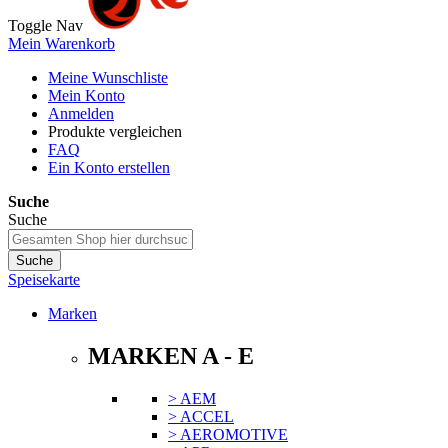
Toggle Nav
Mein Warenkorb
Meine Wunschliste
Mein Konto
Anmelden
Produkte vergleichen
FAQ
Ein Konto erstellen
Suche
Suche
Suche
Speisekarte
Marken
MARKEN A - E
> AEM
> ACCEL
> AEROMOTIVE