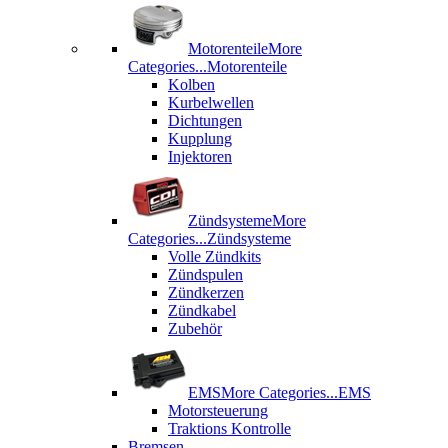
Motorenteile
More
Categories...
Motorenteile
Kolben
Kurbelwellen
Dichtungen
Kupplung
Injektoren
Zündsysteme
More
Categories...
Zündsysteme
Volle Zündkits
Zündspulen
Zündkerzen
Zündkabel
Zubehör
EMS
More Categories...
EMS
Motorsteuerung
Traktions Kontrolle
Bremsen