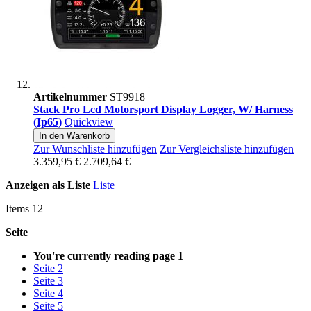
Artikelnummer
ST9918
Stack Pro Lcd Motorsport Display Logger, W/ Harness
(Ip65)
Quickview
In den Warenkorb
Zur Wunschliste hinzufügen
Zur Vergleichsliste hinzufügen
3.359,95 €
2.709,64 €
Anzeigen als
Liste
Liste
Items
12
Seite
You're currently reading page
1
Seite
2
Seite
3
Seite
4
Seite
5