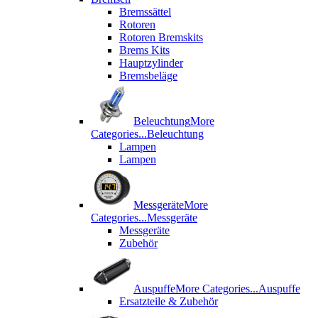
Bremssättel
Rotoren
Rotoren Bremskits
Brems Kits
Hauptzylinder
Bremsbeläge
Beleuchtung
More
Categories...
Beleuchtung
Lampen
Lampen
Messgeräte
More
Categories...
Messgeräte
Messgeräte
Zubehör
Auspuffe
More Categories...
Auspuffe
Ersatzteile & Zubehör