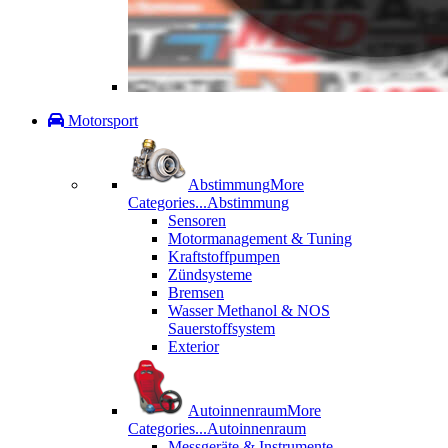
Motorsport
Abstimmung
More
Categories...
Abstimmung
Sensoren
Motormanagement & Tuning
Kraftstoffpumpen
Zündsysteme
Bremsen
Wasser Methanol & NOS
Sauerstoffsystem
Exterior
Autoinnenraum
More
Categories...
Autoinnenraum
Messgeräte & Instrumente