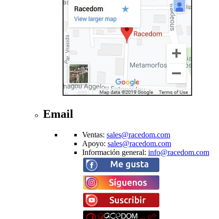
Email
Ventas
:
sales@racedom.com
Apoyo
:
sales@racedom.com
Información general
:
info@racedom.com