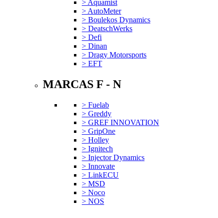
> Aquamist
> AutoMeter
> Boulekos Dynamics
> DeatschWerks
> Defi
> Dinan
> Dragy Motorsports
> EFT
MARCAS F - N
> Fuelab
> Greddy
> GREF INNOVATION
> GripOne
> Holley
> Ignitech
> Injector Dynamics
> Innovate
> LinkECU
> MSD
> Noco
> NOS