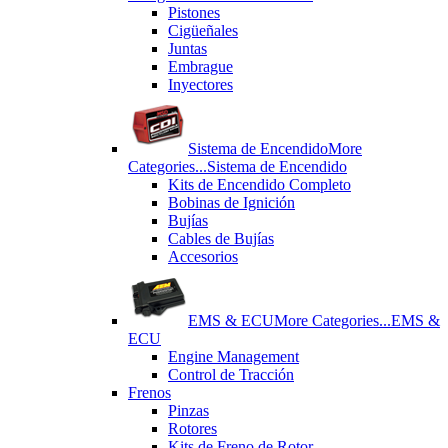
Pistones
Cigüeñales
Juntas
Εmbrague
Inyectores
Sistema de Encendido
More
Categories...
Sistema de Encendido
Kits de Encendido Completo
Bobinas de Ignición
Bujías
Cables de Bujías
Accesorios
EMS & ECU
More Categories...
EMS &
ECU
Engine Management
Control de Tracción
Frenos
Pinzas
Rotores
Kits de Freno de Rotor