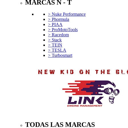
MARCAS N - T
> Nuke Performance
> Phormula
> PIAA
> ProMotoTools
> Racedom
> Stack
> TEIN
> TESLA
> Turbosmart
TODAS LAS MARCAS