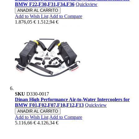
BMW F22,F30,F31,F34.F36
Quickview
ANADIR AL CARRITO
Add to Wish List
Add to Compare
1.876,05 €
1.512,94 €
SKU
D330-0017
Dinan High Performance Air-to-Water Intercoolers for
BMW F01,F02,F07,F10,F12,F13
Quickview
ANADIR AL CARRITO
Add to Wish List
Add to Compare
5.116,66 €
4.126,34 €