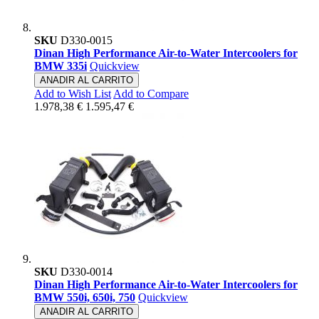
SKU
D330-0015
Dinan High Performance Air-to-Water Intercoolers for
BMW 335i
Quickview
ANADIR AL CARRITO
Add to Wish List
Add to Compare
1.978,38 €
1.595,47 €
SKU
D330-0014
Dinan High Performance Air-to-Water Intercoolers for
BMW 550i, 650i, 750
Quickview
ANADIR AL CARRITO