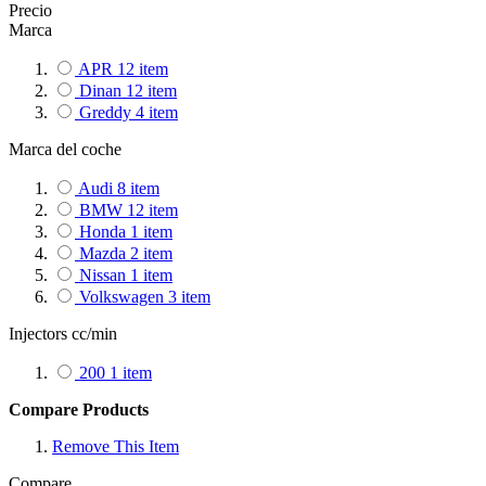
Precio
Marca
APR
12
item
Dinan
12
item
Greddy
4
item
Marca del coche
Audi
8
item
BMW
12
item
Honda
1
item
Mazda
2
item
Nissan
1
item
Volkswagen
3
item
Injectors cc/min
200
1
item
Compare Products
Remove This Item
Compare