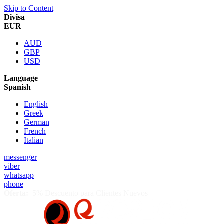
Skip to Content
Divisa
EUR
AUD
GBP
USD
Language
Spanish
English
Greek
German
French
Italian
messenger
viber
whatsapp
phone
Oferta:
5% Descuento para Clientes Nuevos