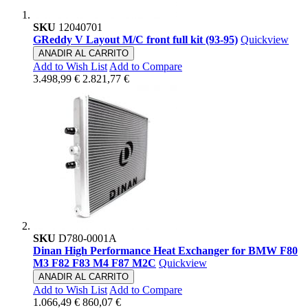
SKU
12040701
GReddy V Layout M/C front full kit (93-95)
Quickview
ANADIR AL CARRITO
Add to Wish List
Add to Compare
3.498,99 €
2.821,77 €
SKU
D780-0001A
Dinan High Performance Heat Exchanger for BMW F80
M3 F82 F83 M4 F87 M2C
Quickview
ANADIR AL CARRITO
Add to Wish List
Add to Compare
1.066,49 €
860,07 €