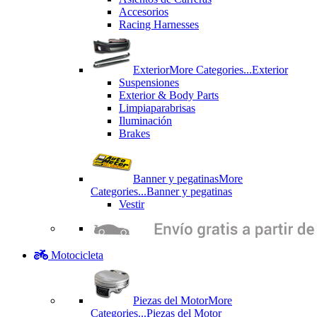
Accesorios
Racing Harnesses
Exterior
More Categories...
Exterior
Suspensiones
Exterior & Body Parts
Limpiaparabrisas
Iluminación
Brakes
Banner y pegatinas
More
Categories...
Banner y pegatinas
Vestir
Motocicleta
Piezas del Motor
More
Categories...
Piezas del Motor