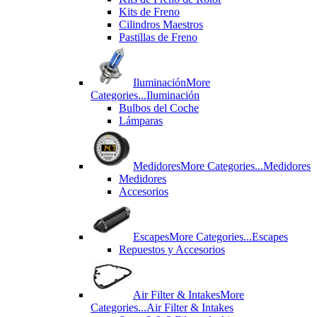
Kits de Freno
Cilindros Maestros
Pastillas de Freno
Iluminación
More
Categories...
Iluminación
Bulbos del Coche
Lámparas
Medidores
More Categories...
Medidores
Medidores
Accesorios
Escapes
More Categories...
Escapes
Repuestos y Accesorios
Air Filter & Intakes
More
Categories...
Air Filter & Intakes