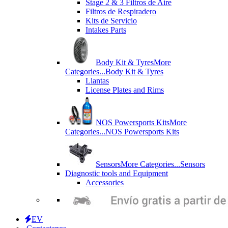
Stage 2 & 3 Filtros de Aire
Filtros de Respiradero
Kits de Servicio
Intakes Parts
Body Kit & Tyres
More
Categories...
Body Kit & Tyres
Llantas
License Plates and Rims
NOS Powersports Kits
More
Categories...
NOS Powersports Kits
Sensors
More Categories...
Sensors
Diagnostic tools and Equipment
Accessories
EV