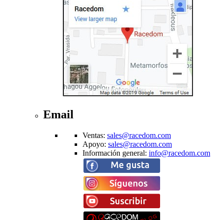
Email
Ventas
:
sales@racedom.com
Apoyo
:
sales@racedom.com
Información general
:
info@racedom.com