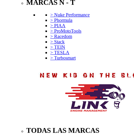
MARCAS N - T
> Nuke Performance
> Phormula
> PIAA
> ProMotoTools
> Racedom
> Stack
> TEIN
> TESLA
> Turbosmart
TODAS LAS MARCAS