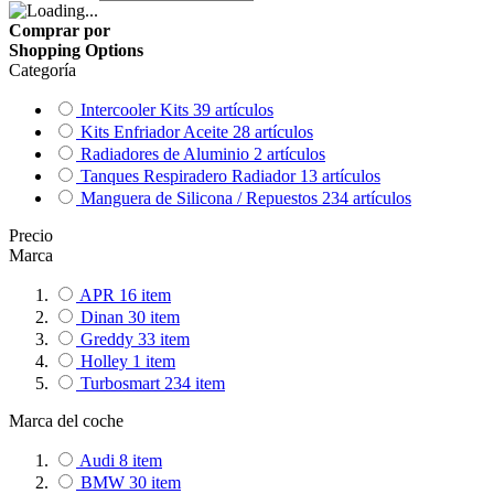
Comprar por
Shopping Options
Categoría
Intercooler Kits
39
artículos
Kits Enfriador Aceite
28
artículos
Radiadores de Aluminio
2
artículos
Tanques Respiradero Radiador
13
artículos
Manguera de Silicona / Repuestos
234
artículos
Precio
Marca
APR
16
item
Dinan
30
item
Greddy
33
item
Holley
1
item
Turbosmart
234
item
Marca del coche
Audi
8
item
BMW
30
item