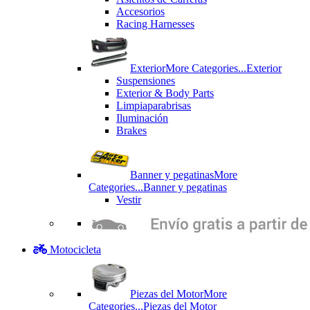
Accesorios
Racing Harnesses
Exterior
More Categories...
Exterior
Suspensiones
Exterior & Body Parts
Limpiaparabrisas
Iluminación
Brakes
Banner y pegatinas
More
Categories...
Banner y pegatinas
Vestir
Motocicleta
Piezas del Motor
More
Categories...
Piezas del Motor