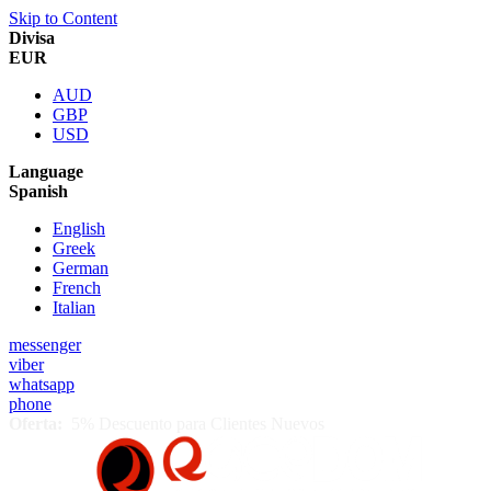
Skip to Content
Divisa
EUR
AUD
GBP
USD
Language
Spanish
English
Greek
German
French
Italian
messenger
viber
whatsapp
phone
Oferta:
5% Descuento para Clientes Nuevos