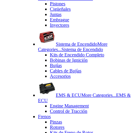
Pistones
Cigüeñales
Juntas
Εmbrague
Inyectores
Sistema de Encendido
More
Categories...
Sistema de Encendido
Kits de Encendido Completo
Bobinas de Ignición
Bujías
Cables de Bujías
Accesorios
EMS & ECU
More Categories...
EMS &
ECU
Engine Management
Control de Tracción
Frenos
Pinzas
Rotores
Kits de Freno de Rotor