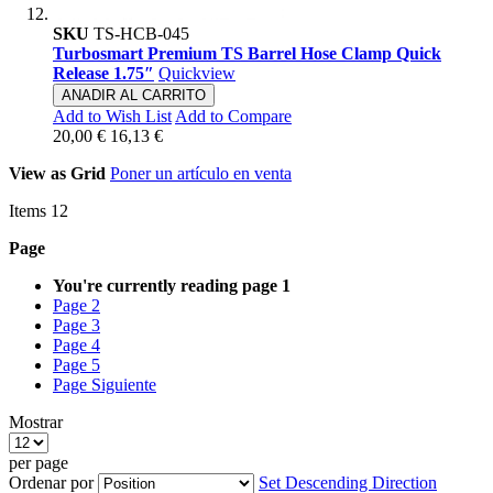
SKU
TS-HCB-045
Turbosmart Premium TS Barrel Hose Clamp Quick
Release 1.75″
Quickview
ANADIR AL CARRITO
Add to Wish List
Add to Compare
20,00 €
16,13 €
View as
Grid
Poner un artículo en venta
Items
12
Page
You're currently reading page
1
Page
2
Page
3
Page
4
Page
5
Page
Siguiente
Mostrar
per page
Ordenar por
Set Descending Direction