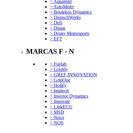
> Aquamist
> AutoMeter
> Boulekos Dynamics
> DeatschWerks
> Defi
> Dinan
> Dragy Motorsports
> EFT
MARCAS F - N
> Fuelab
> Greddy
> GREF INNOVATION
> GripOne
> Holley
> Ignitech
> Injector Dynamics
> Innovate
> LinkECU
> MSD
> Noco
> NOS