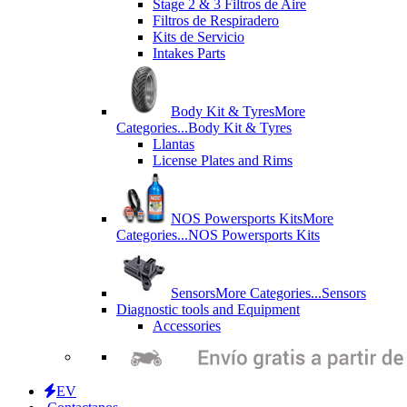
Stage 2 & 3 Filtros de Aire
Filtros de Respiradero
Kits de Servicio
Intakes Parts
Body Kit & Tyres
More
Categories...
Body Kit & Tyres
Llantas
License Plates and Rims
NOS Powersports Kits
More
Categories...
NOS Powersports Kits
Sensors
More Categories...
Sensors
Diagnostic tools and Equipment
Accessories
EV