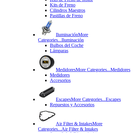
Kits de Freno
Cilindros Maestros
Pastillas de Freno
Iluminación
More
Categories...
Iluminación
Bulbos del Coche
Lámparas
Medidores
More Categories...
Medidores
Medidores
Accesorios
Escapes
More Categories...
Escapes
Repuestos y Accesorios
Air Filter & Intakes
More
Categories...
Air Filter & Intakes