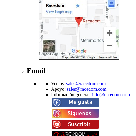
Email
Ventas
:
sales@racedom.com
Apoyo
:
sales@racedom.com
Información general
:
info@racedom.com