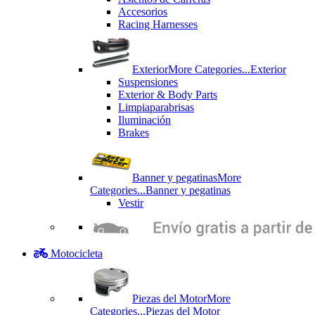
Accesorios
Racing Harnesses
Exterior
More Categories...
Exterior
Suspensiones
Exterior & Body Parts
Limpiaparabrisas
Iluminación
Brakes
Banner y pegatinas
More
Categories...
Banner y pegatinas
Vestir
Motocicleta
Piezas del Motor
More
Categories...
Piezas del Motor