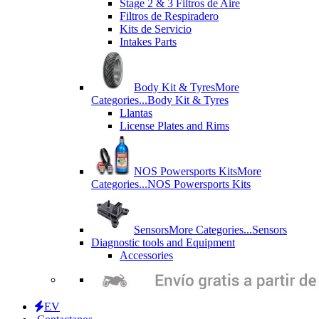
Stage 2 & 3 Filtros de Aire
Filtros de Respiradero
Kits de Servicio
Intakes Parts
Body Kit & Tyres
More
Categories...
Body Kit & Tyres
Llantas
License Plates and Rims
NOS Powersports Kits
More
Categories...
NOS Powersports Kits
Sensors
More Categories...
Sensors
Diagnostic tools and Equipment
Accessories
EV