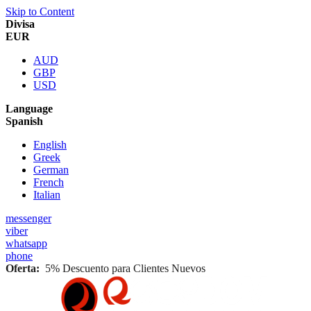
Skip to Content
Divisa
EUR
AUD
GBP
USD
Language
Spanish
English
Greek
German
French
Italian
messenger
viber
whatsapp
phone
Oferta:
5% Descuento para Clientes Nuevos