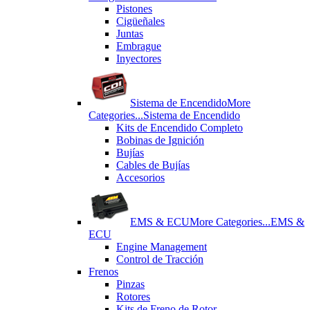
Pistones
Cigüeñales
Juntas
Εmbrague
Inyectores
Sistema de Encendido
More
Categories...
Sistema de Encendido
Kits de Encendido Completo
Bobinas de Ignición
Bujías
Cables de Bujías
Accesorios
EMS & ECU
More Categories...
EMS &
ECU
Engine Management
Control de Tracción
Frenos
Pinzas
Rotores
Kits de Freno de Rotor