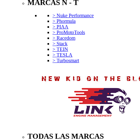
MARCAS N - T
> Nuke Performance
> Phormula
> PIAA
> ProMotoTools
> Racedom
> Stack
> TEIN
> TESLA
> Turbosmart
TODAS LAS MARCAS