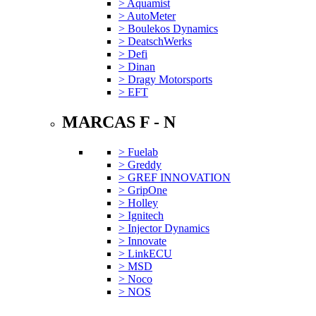
> Aquamist
> AutoMeter
> Boulekos Dynamics
> DeatschWerks
> Defi
> Dinan
> Dragy Motorsports
> EFT
MARCAS F - N
> Fuelab
> Greddy
> GREF INNOVATION
> GripOne
> Holley
> Ignitech
> Injector Dynamics
> Innovate
> LinkECU
> MSD
> Noco
> NOS