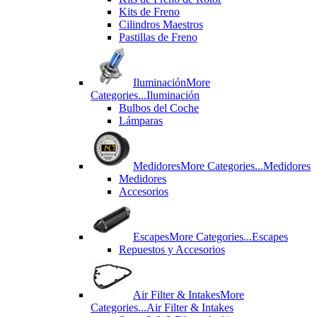
Kits de Freno
Cilindros Maestros
Pastillas de Freno
Iluminación
More
Categories...
Iluminación
Bulbos del Coche
Lámparas
Medidores
More Categories...
Medidores
Medidores
Accesorios
Escapes
More Categories...
Escapes
Repuestos y Accesorios
Air Filter & Intakes
More
Categories...
Air Filter & Intakes