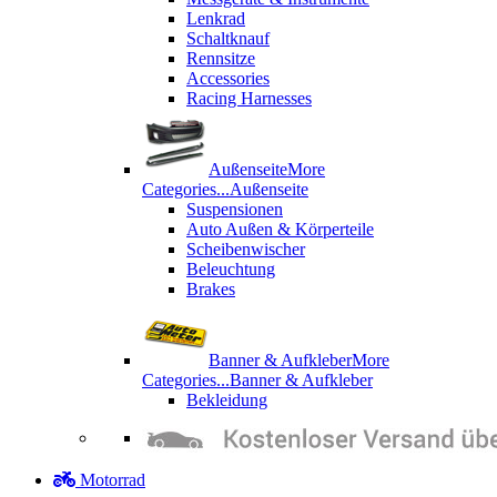
Lenkrad
Schaltknauf
Rennsitze
Accessories
Racing Harnesses
Außenseite
More
Categories...
Außenseite
Suspensionen
Auto Außen & Körperteile
Scheibenwischer
Beleuchtung
Brakes
Banner & Aufkleber
More
Categories...
Banner & Aufkleber
Bekleidung
Motorrad