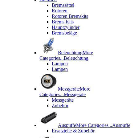
Bremssättel
Rotoren
Rotoren Bremskits
Brems Kits
Hauptzylinder
Bremsbeläge
Beleuchtung
More
Categories...
Beleuchtung
Lampen
Lampen
Messgeräte
More
Categories...
Messgeräte
Messgeräte
Zubehör
Auspuffe
More Categories...
Auspuffe
Ersatzteile & Zubehör