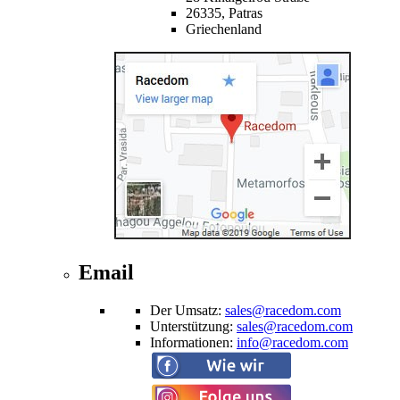
26335,
Patras
Griechenland
Email
Der Umsatz
:
sales@racedom.com
Unterstützung
:
sales@racedom.com
Informationen
:
info@racedom.com