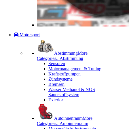
Motorsport
Abstimmung
More
Categories...
Abstimmung
Sensoren
Motormanagement & Tuning
Kraftstoffpumpen
Zündsysteme
Bremsen
Wasser Methanol & NOS
Sauerstoffsystem
Exterior
Autoinnenraum
More
Categories...
Autoinnenraum
Messgeräte & Instrumente