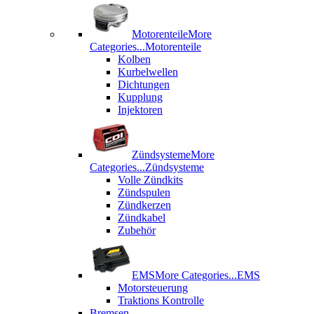
Motorenteile
More
Categories...
Motorenteile
Kolben
Kurbelwellen
Dichtungen
Kupplung
Injektoren
Zündsysteme
More
Categories...
Zündsysteme
Volle Zündkits
Zündspulen
Zündkerzen
Zündkabel
Zubehör
EMS
More Categories...
EMS
Motorsteuerung
Traktions Kontrolle
Bremsen