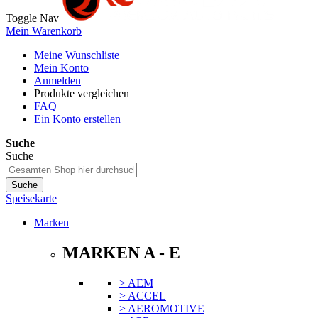
Toggle Nav
Mein Warenkorb
Meine Wunschliste
Mein Konto
Anmelden
Produkte vergleichen
FAQ
Ein Konto erstellen
Suche
Suche
Suche
Speisekarte
Marken
MARKEN A - E
> AEM
> ACCEL
> AEROMOTIVE