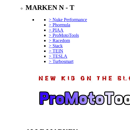
MARKEN N - T
> Nuke Performance
> Phormula
> PIAA
> ProMotoTools
> Racedom
> Stack
> TEIN
> TESLA
> Turbosmart