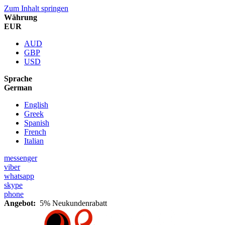
Zum Inhalt springen
Währung
EUR
AUD
GBP
USD
Sprache
German
English
Greek
Spanish
French
Italian
messenger
viber
whatsapp
skype
phone
Angebot:
5% Neukundenrabatt