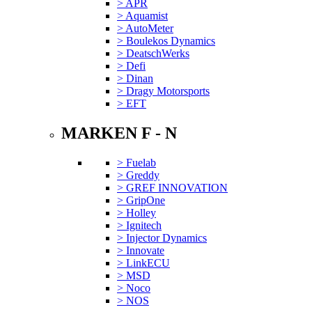
> APR
> Aquamist
> AutoMeter
> Boulekos Dynamics
> DeatschWerks
> Defi
> Dinan
> Dragy Motorsports
> EFT
MARKEN F - N
> Fuelab
> Greddy
> GREF INNOVATION
> GripOne
> Holley
> Ignitech
> Injector Dynamics
> Innovate
> LinkECU
> MSD
> Noco
> NOS