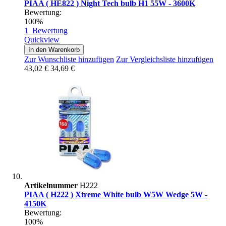
PIAA ( HE822 ) Night Tech bulb H1 55W - 3600K
Bewertung:
100%
1
Bewertung
Quickview
In den Warenkorb
Zur Wunschliste hinzufügen
Zur Vergleichsliste hinzufügen
43,02 €
34,69 €
Artikelnummer
H222
PIAA ( H222 ) Xtreme White bulb W5W Wedge 5W -
4150K
Bewertung:
100%