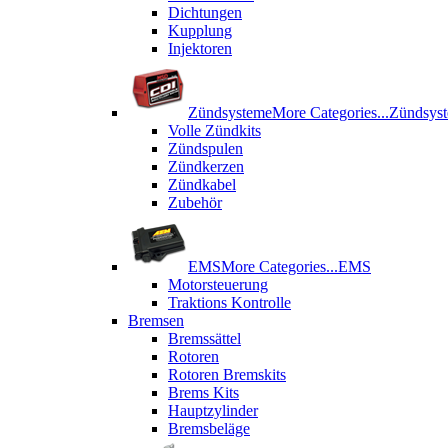
Dichtungen
Kupplung
Injektoren
Zündsysteme
More Categories...
Zündsys
Volle Zündkits
Zündspulen
Zündkerzen
Zündkabel
Zubehör
EMS
More Categories...
EMS
Motorsteuerung
Traktions Kontrolle
Bremsen
Bremssättel
Rotoren
Rotoren Bremskits
Brems Kits
Hauptzylinder
Bremsbeläge