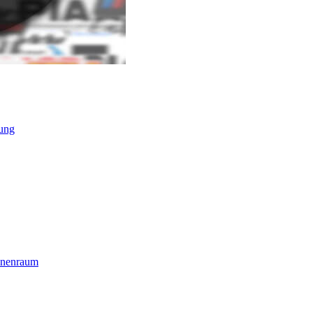
ung
nnenraum