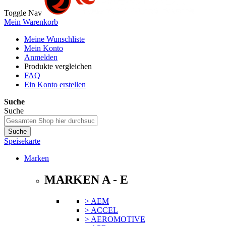
Toggle Nav
Mein Warenkorb
Meine Wunschliste
Mein Konto
Anmelden
Produkte vergleichen
FAQ
Ein Konto erstellen
Suche
Suche
Suche
Speisekarte
Marken
MARKEN A - E
> AEM
> ACCEL
> AEROMOTIVE