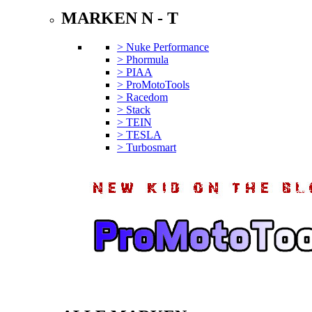
MARKEN N - T
> Nuke Performance
> Phormula
> PIAA
> ProMotoTools
> Racedom
> Stack
> TEIN
> TESLA
> Turbosmart