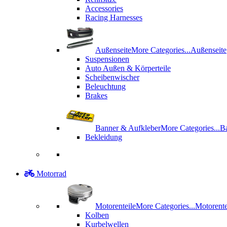
Accessories
Racing Harnesses
Außenseite
More Categories...
Außenseite
Suspensionen
Auto Außen & Körperteile
Scheibenwischer
Beleuchtung
Brakes
Banner & Aufkleber
More Categories...
B
Bekleidung
Motorrad
Motorenteile
More Categories...
Motorente
Kolben
Kurbelwellen