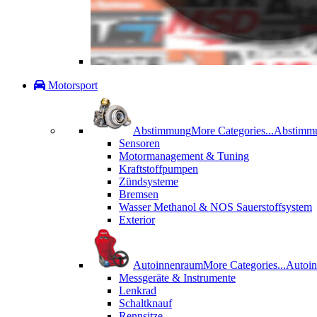
Motorsport
Abstimmung
More Categories...
Abstimm
Sensoren
Motormanagement & Tuning
Kraftstoffpumpen
Zündsysteme
Bremsen
Wasser Methanol & NOS Sauerstoffsystem
Exterior
Autoinnenraum
More Categories...
Autoi
Messgeräte & Instrumente
Lenkrad
Schaltknauf
Rennsitze