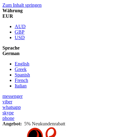
Zum Inhalt springen
Währung
EUR
AUD
GBP
USD
Sprache
German
English
Greek
Spanish
French
Italian
messenger
viber
whatsapp
skype
phone
Angebot:
5% Neukundenrabatt