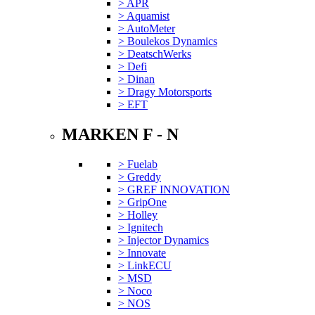
> APR
> Aquamist
> AutoMeter
> Boulekos Dynamics
> DeatschWerks
> Defi
> Dinan
> Dragy Motorsports
> EFT
MARKEN F - N
> Fuelab
> Greddy
> GREF INNOVATION
> GripOne
> Holley
> Ignitech
> Injector Dynamics
> Innovate
> LinkECU
> MSD
> Noco
> NOS