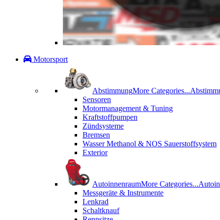
Motorsport
Abstimmung
More Categories...
Abstimm
Sensoren
Motormanagement & Tuning
Kraftstoffpumpen
Zündsysteme
Bremsen
Wasser Methanol & NOS Sauerstoffsystem
Exterior
Autoinnenraum
More Categories...
Autoi
Messgeräte & Instrumente
Lenkrad
Schaltknauf
Rennsitze