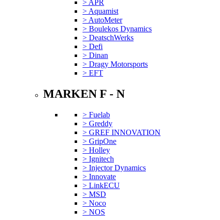
> APR
> Aquamist
> AutoMeter
> Boulekos Dynamics
> DeatschWerks
> Defi
> Dinan
> Dragy Motorsports
> EFT
MARKEN F - N
> Fuelab
> Greddy
> GREF INNOVATION
> GripOne
> Holley
> Ignitech
> Injector Dynamics
> Innovate
> LinkECU
> MSD
> Noco
> NOS