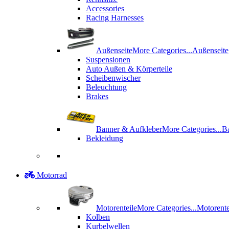
Accessories
Racing Harnesses
Außenseite
More Categories...
Außenseite
Suspensionen
Auto Außen & Körperteile
Scheibenwischer
Beleuchtung
Brakes
Banner & Aufkleber
More Categories...
B
Bekleidung
Motorrad
Motorenteile
More Categories...
Motorente
Kolben
Kurbelwellen