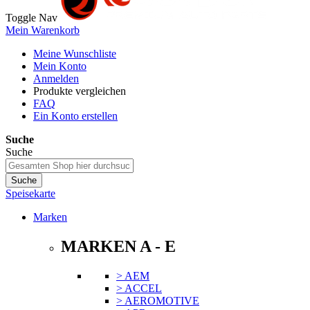
Toggle Nav
Mein Warenkorb
Meine Wunschliste
Mein Konto
Anmelden
Produkte vergleichen
FAQ
Ein Konto erstellen
Suche
Suche
Suche
Speisekarte
Marken
MARKEN A - E
> AEM
> ACCEL
> AEROMOTIVE