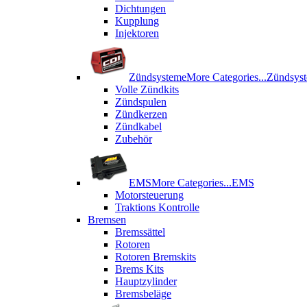
Dichtungen
Kupplung
Injektoren
Zündsysteme
More Categories...
Zündsys
Volle Zündkits
Zündspulen
Zündkerzen
Zündkabel
Zubehör
EMS
More Categories...
EMS
Motorsteuerung
Traktions Kontrolle
Bremsen
Bremssättel
Rotoren
Rotoren Bremskits
Brems Kits
Hauptzylinder
Bremsbeläge