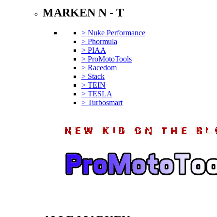
MARKEN N - T
> Nuke Performance
> Phormula
> PIAA
> ProMotoTools
> Racedom
> Stack
> TEIN
> TESLA
> Turbosmart