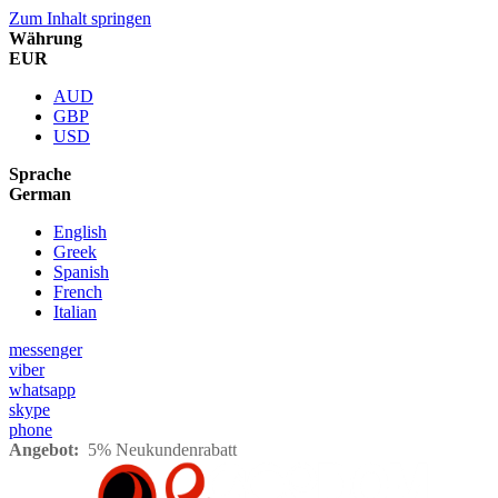
Zum Inhalt springen
Währung
EUR
AUD
GBP
USD
Sprache
German
English
Greek
Spanish
French
Italian
messenger
viber
whatsapp
skype
phone
Angebot:
5% Neukundenrabatt