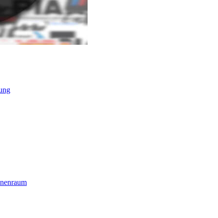
ung
nnenraum