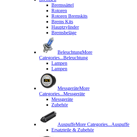
Bremssättel
Rotoren
Rotoren Bremskits
Brems Kits
Hauptzylinder
Bremsbeläge
Beleuchtung
More
Categories...
Beleuchtung
Lampen
Lampen
Messgeräte
More
Categories...
Messgeräte
Messgeräte
Zubehör
Auspuffe
More Categories...
Auspuffe
Ersatzteile & Zubehör