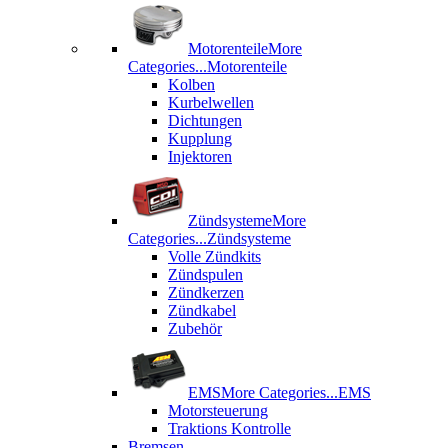
Motorenteile
More
Categories...
Motorenteile
Kolben
Kurbelwellen
Dichtungen
Kupplung
Injektoren
Zündsysteme
More
Categories...
Zündsysteme
Volle Zündkits
Zündspulen
Zündkerzen
Zündkabel
Zubehör
EMS
More Categories...
EMS
Motorsteuerung
Traktions Kontrolle
Bremsen