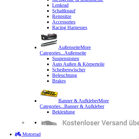
Lenkrad
Schaltknauf
Rennsitze
Accessories
Racing Harnesses
Außenseite
More
Categories...
Außenseite
Suspensionen
Auto Außen & Körperteile
Scheibenwischer
Beleuchtung
Brakes
Banner & Aufkleber
More
Categories...
Banner & Aufkleber
Bekleidung
Motorrad