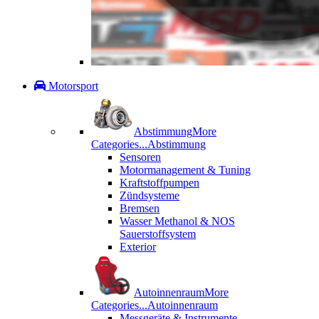
Motorsport
Abstimmung
More
Categories...
Abstimmung
Sensoren
Motormanagement & Tuning
Kraftstoffpumpen
Zündsysteme
Bremsen
Wasser Methanol & NOS
Sauerstoffsystem
Exterior
Autoinnenraum
More
Categories...
Autoinnenraum
Messgeräte & Instrumente