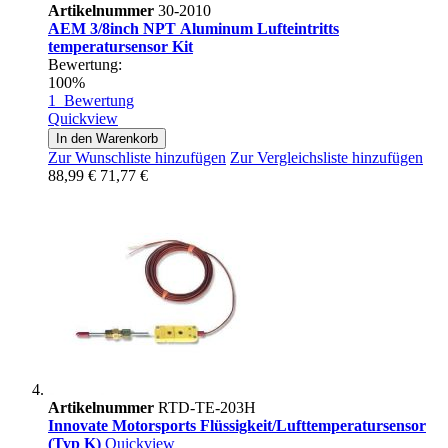
Artikelnummer
30-2010
AEM 3/8inch NPT Αluminum Lufteintritts
temperatursensor Kit
Bewertung:
100%
1
Bewertung
Quickview
In den Warenkorb
Zur Wunschliste hinzufügen
Zur Vergleichsliste hinzufügen
88,99 €
71,77 €
Artikelnummer
RTD-TE-203H
Innovate Motorsports Flüssigkeit/Lufttemperatursensor
(Typ K)
Quickview