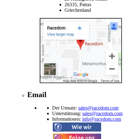
26335,
Patras
Griechenland
Email
Der Umsatz
:
sales@racedom.com
Unterstützung
:
sales@racedom.com
Informationen
:
info@racedom.com