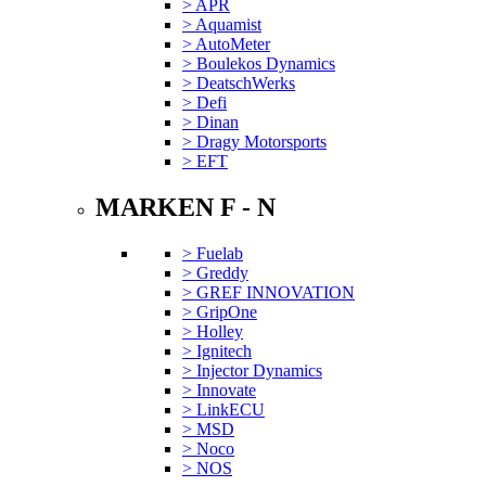
> APR
> Aquamist
> AutoMeter
> Boulekos Dynamics
> DeatschWerks
> Defi
> Dinan
> Dragy Motorsports
> EFT
MARKEN F - N
> Fuelab
> Greddy
> GREF INNOVATION
> GripOne
> Holley
> Ignitech
> Injector Dynamics
> Innovate
> LinkECU
> MSD
> Noco
> NOS