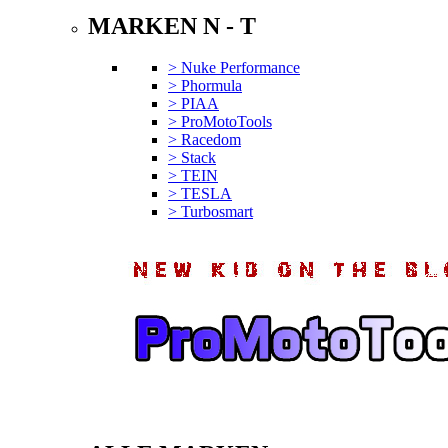
MARKEN N - T
> Nuke Performance
> Phormula
> PIAA
> ProMotoTools
> Racedom
> Stack
> TEIN
> TESLA
> Turbosmart