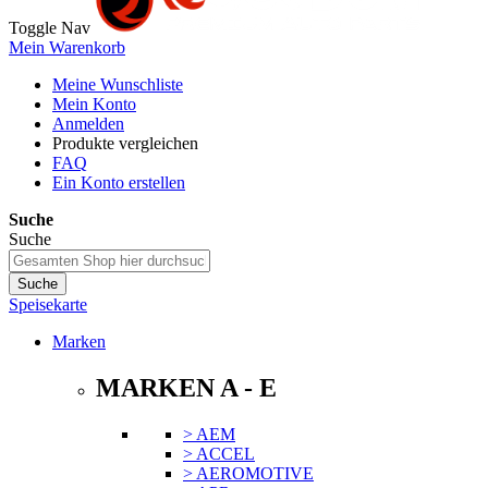
Toggle Nav
Mein Warenkorb
Meine Wunschliste
Mein Konto
Anmelden
Produkte vergleichen
FAQ
Ein Konto erstellen
Suche
Suche
Suche
Speisekarte
Marken
MARKEN A - E
> AEM
> ACCEL
> AEROMOTIVE