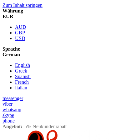
Zum Inhalt springen
Währung
EUR
AUD
GBP
USD
Sprache
German
English
Greek
Spanish
French
Italian
messenger
viber
whatsapp
skype
phone
Angebot:
5% Neukundenrabatt