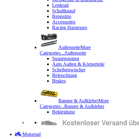
Lenkrad
Schaltknauf
Rennsitze
Accessories
Racing Harnesses
Außenseite
More
Categories...
Außenseite
Suspensionen
Auto Außen & Körperteile
Scheibenwischer
Beleuchtung
Brakes
Banner & Aufkleber
More
Categories...
Banner & Aufkleber
Bekleidung
Motorrad