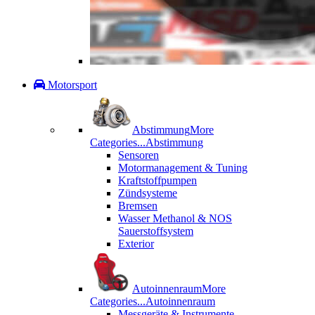
Motorsport
Abstimmung
More
Categories...
Abstimmung
Sensoren
Motormanagement & Tuning
Kraftstoffpumpen
Zündsysteme
Bremsen
Wasser Methanol & NOS
Sauerstoffsystem
Exterior
Autoinnenraum
More
Categories...
Autoinnenraum
Messgeräte & Instrumente