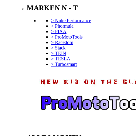
MARKEN N - T
> Nuke Performance
> Phormula
> PIAA
> ProMotoTools
> Racedom
> Stack
> TEIN
> TESLA
> Turbosmart