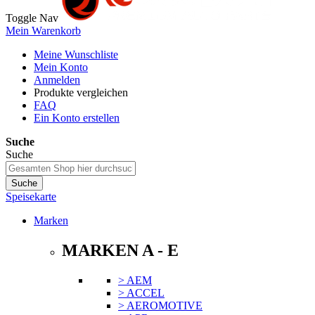
Toggle Nav
Mein Warenkorb
Meine Wunschliste
Mein Konto
Anmelden
Produkte vergleichen
FAQ
Ein Konto erstellen
Suche
Suche
Suche
Speisekarte
Marken
MARKEN A - E
> AEM
> ACCEL
> AEROMOTIVE