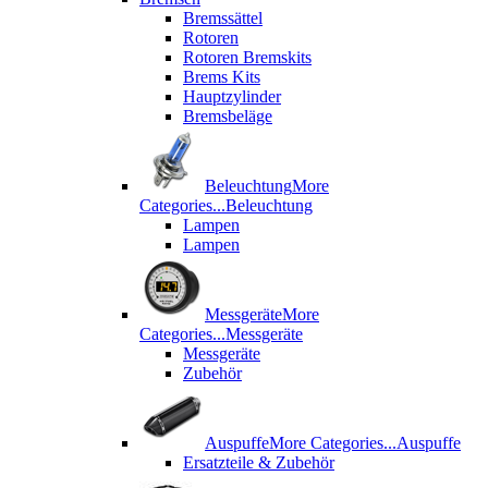
Bremssättel
Rotoren
Rotoren Bremskits
Brems Kits
Hauptzylinder
Bremsbeläge
Beleuchtung
More
Categories...
Beleuchtung
Lampen
Lampen
Messgeräte
More
Categories...
Messgeräte
Messgeräte
Zubehör
Auspuffe
More Categories...
Auspuffe
Ersatzteile & Zubehör