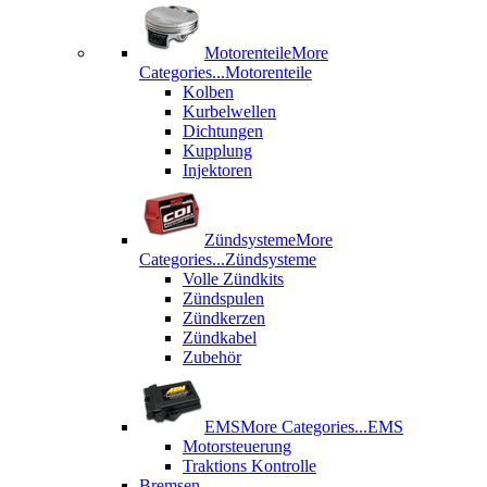
Motorenteile
More
Categories...
Motorenteile
Kolben
Kurbelwellen
Dichtungen
Kupplung
Injektoren
Zündsysteme
More
Categories...
Zündsysteme
Volle Zündkits
Zündspulen
Zündkerzen
Zündkabel
Zubehör
EMS
More Categories...
EMS
Motorsteuerung
Traktions Kontrolle
Bremsen