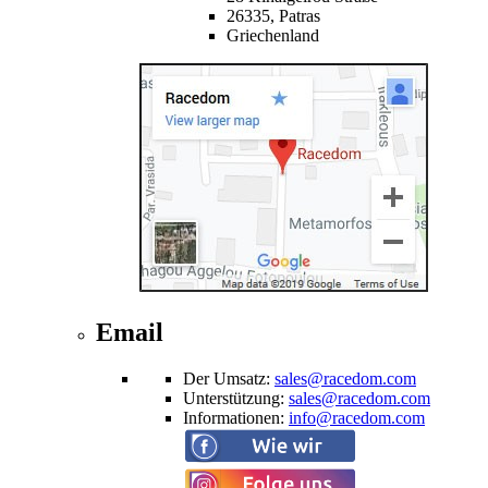
26335,
Patras
Griechenland
Email
Der Umsatz
:
sales@racedom.com
Unterstützung
:
sales@racedom.com
Informationen
:
info@racedom.com