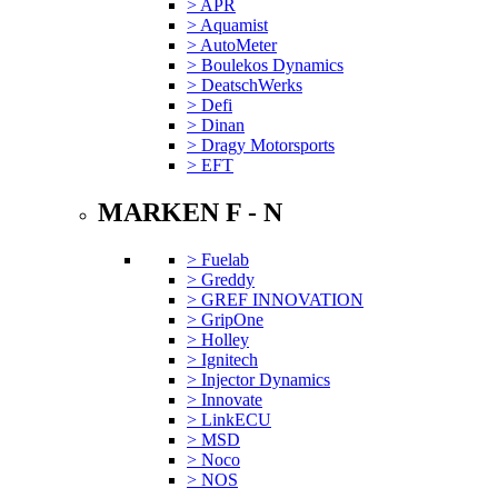
> APR
> Aquamist
> AutoMeter
> Boulekos Dynamics
> DeatschWerks
> Defi
> Dinan
> Dragy Motorsports
> EFT
MARKEN F - N
> Fuelab
> Greddy
> GREF INNOVATION
> GripOne
> Holley
> Ignitech
> Injector Dynamics
> Innovate
> LinkECU
> MSD
> Noco
> NOS