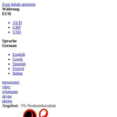
Zum Inhalt springen
Währung
EUR
AUD
GBP
USD
Sprache
German
English
Greek
Spanish
French
Italian
messenger
viber
whatsapp
skype
phone
Angebot:
5% Neukundenrabatt