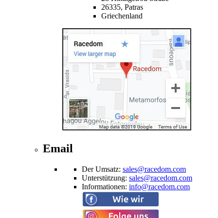
26335,
Patras
Griechenland
Email
Der Umsatz
:
sales@racedom.com
Unterstützung
:
sales@racedom.com
Informationen
:
info@racedom.com