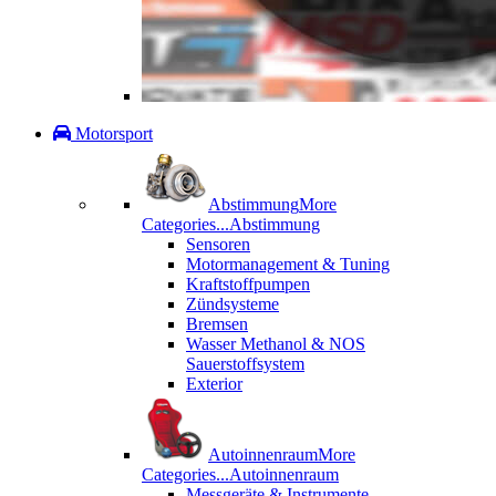
Motorsport
Abstimmung
More
Categories...
Abstimmung
Sensoren
Motormanagement & Tuning
Kraftstoffpumpen
Zündsysteme
Bremsen
Wasser Methanol & NOS
Sauerstoffsystem
Exterior
Autoinnenraum
More
Categories...
Autoinnenraum
Messgeräte & Instrumente