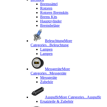
Bremssättel
Rotoren
Rotoren Bremskits
Brems Kits
Hauptzylinder
Bremsbeläge
Beleuchtung
More
Categories...
Beleuchtung
Lampen
Lampen
Messgeräte
More
Categories...
Messgeräte
Messgeräte
Zubehör
Auspuffe
More Categories...
Auspuffe
Ersatzteile & Zubehör