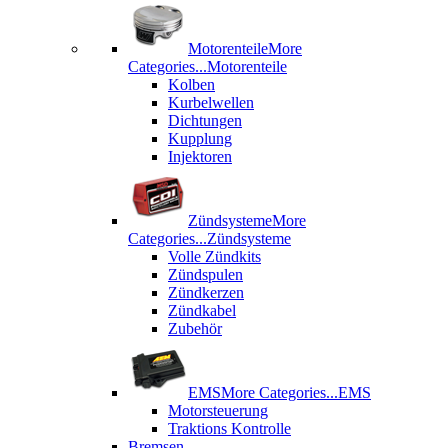
Motorenteile
More
Categories...
Motorenteile
Kolben
Kurbelwellen
Dichtungen
Kupplung
Injektoren
Zündsysteme
More
Categories...
Zündsysteme
Volle Zündkits
Zündspulen
Zündkerzen
Zündkabel
Zubehör
EMS
More Categories...
EMS
Motorsteuerung
Traktions Kontrolle
Bremsen