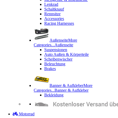
Lenkrad
Schaltknauf
Rennsitze
Accessories
Racing Harnesses
Außenseite
More
Categories...
Außenseite
Suspensionen
Auto Außen & Körperteile
Scheibenwischer
Beleuchtung
Brakes
Banner & Aufkleber
More
Categories...
Banner & Aufkleber
Bekleidung
Motorrad