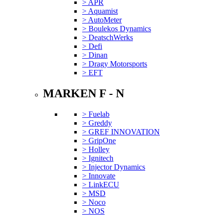
> APR
> Aquamist
> AutoMeter
> Boulekos Dynamics
> DeatschWerks
> Defi
> Dinan
> Dragy Motorsports
> EFT
MARKEN F - N
> Fuelab
> Greddy
> GREF INNOVATION
> GripOne
> Holley
> Ignitech
> Injector Dynamics
> Innovate
> LinkECU
> MSD
> Noco
> NOS