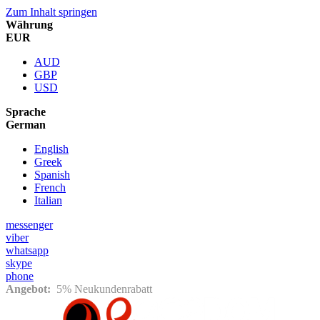
Zum Inhalt springen
Währung
EUR
AUD
GBP
USD
Sprache
German
English
Greek
Spanish
French
Italian
messenger
viber
whatsapp
skype
phone
Angebot:
5% Neukundenrabatt