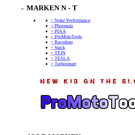
MARKEN N - T
> Nuke Performance
> Phormula
> PIAA
> ProMotoTools
> Racedom
> Stack
> TEIN
> TESLA
> Turbosmart