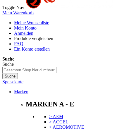
Toggle Nav
Mein Warenkorb
Meine Wunschliste
Mein Konto
Anmelden
Produkte vergleichen
FAQ
Ein Konto erstellen
Suche
Suche
Suche
Speisekarte
Marken
MARKEN A - E
> AEM
> ACCEL
> AEROMOTIVE