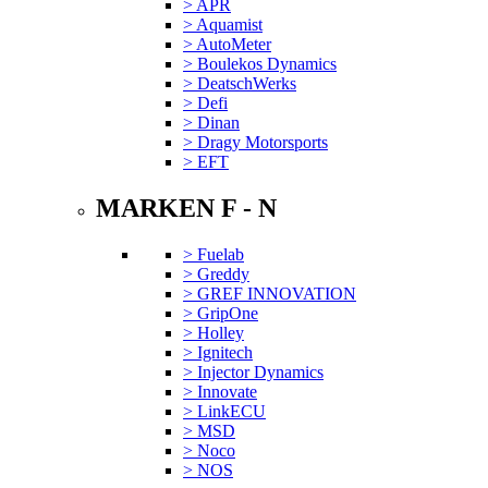
> APR
> Aquamist
> AutoMeter
> Boulekos Dynamics
> DeatschWerks
> Defi
> Dinan
> Dragy Motorsports
> EFT
MARKEN F - N
> Fuelab
> Greddy
> GREF INNOVATION
> GripOne
> Holley
> Ignitech
> Injector Dynamics
> Innovate
> LinkECU
> MSD
> Noco
> NOS