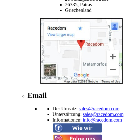
26335,
Patras
Griechenland
Email
Der Umsatz
:
sales@racedom.com
Unterstützung
:
sales@racedom.com
Informationen
:
info@racedom.com