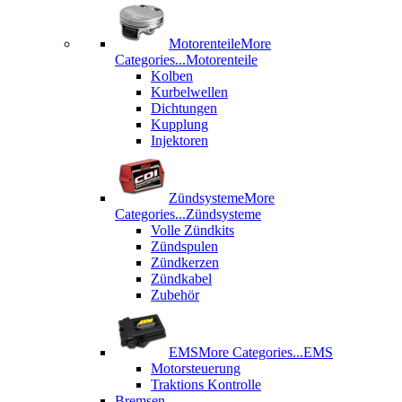
Motorenteile
More
Categories...
Motorenteile
Kolben
Kurbelwellen
Dichtungen
Kupplung
Injektoren
Zündsysteme
More
Categories...
Zündsysteme
Volle Zündkits
Zündspulen
Zündkerzen
Zündkabel
Zubehör
EMS
More Categories...
EMS
Motorsteuerung
Traktions Kontrolle
Bremsen