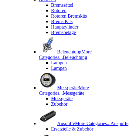
Bremssättel
Rotoren
Rotoren Bremskits
Brems Kits
Hauptzylinder
Bremsbeläge
Beleuchtung
More
Categories...
Beleuchtung
Lampen
Lampen
Messgeräte
More
Categories...
Messgeräte
Messgeräte
Zubehör
Auspuffe
More Categories...
Auspuffe
Ersatzteile & Zubehör