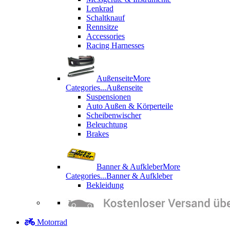
Lenkrad
Schaltknauf
Rennsitze
Accessories
Racing Harnesses
Außenseite
More
Categories...
Außenseite
Suspensionen
Auto Außen & Körperteile
Scheibenwischer
Beleuchtung
Brakes
Banner & Aufkleber
More
Categories...
Banner & Aufkleber
Bekleidung
Motorrad