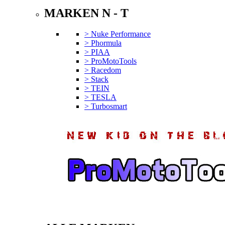
MARKEN N - T
> Nuke Performance
> Phormula
> PIAA
> ProMotoTools
> Racedom
> Stack
> TEIN
> TESLA
> Turbosmart