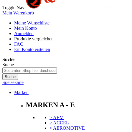
Toggle Nav
Mein Warenkorb
Meine Wunschliste
Mein Konto
Anmelden
Produkte vergleichen
FAQ
Ein Konto erstellen
Suche
Suche
Suche
Speisekarte
Marken
MARKEN A - E
> AEM
> ACCEL
> AEROMOTIVE