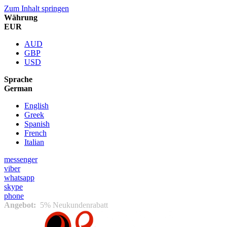
Zum Inhalt springen
Währung
EUR
AUD
GBP
USD
Sprache
German
English
Greek
Spanish
French
Italian
messenger
viber
whatsapp
skype
phone
Angebot:
5% Neukundenrabatt