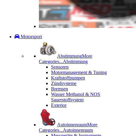
Motorsport
Abstimmung
More
Categories...
Abstimmung
Sensoren
Motormanagement & Tuning
Kraftstoffpumpen
Zündsysteme
Bremsen
Wasser Methanol & NOS
Sauerstoffsystem
Exterior
Autoinnenraum
More
Categories...
Autoinnenraum
Messgeräte & Instrumente