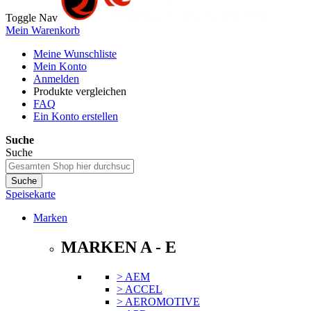
Toggle Nav
Mein Warenkorb
Meine Wunschliste
Mein Konto
Anmelden
Produkte vergleichen
FAQ
Ein Konto erstellen
Suche
Suche
Suche
Speisekarte
Marken
MARKEN A - E
> AEM
> ACCEL
> AEROMOTIVE