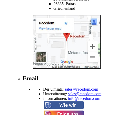
26335,
Patras
Griechenland
Email
Der Umsatz
:
sales@racedom.com
Unterstützung
:
sales@racedom.com
Informationen
:
info@racedom.com