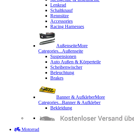
Lenkrad
Schaltknauf
Rennsitze
Accessories
Racing Harnesses
Außenseite
More
Categories...
Außenseite
Suspensionen
Auto Außen & Körperteile
Scheibenwischer
Beleuchtung
Brakes
Banner & Aufkleber
More
Categories...
Banner & Aufkleber
Bekleidung
Motorrad