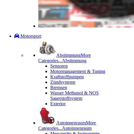
Motorsport
Abstimmung
More
Categories...
Abstimmung
Sensoren
Motormanagement & Tuning
Kraftstoffpumpen
Zündsysteme
Bremsen
Wasser Methanol & NOS
Sauerstoffsystem
Exterior
Autoinnenraum
More
Categories...
Autoinnenraum
Messgeräte & Instrumente