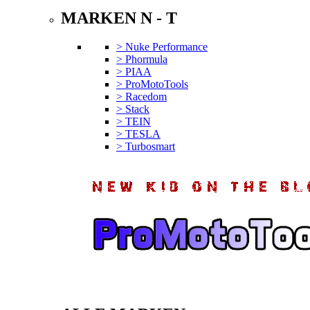
MARKEN N - T
> Nuke Performance
> Phormula
> PIAA
> ProMotoTools
> Racedom
> Stack
> TEIN
> TESLA
> Turbosmart