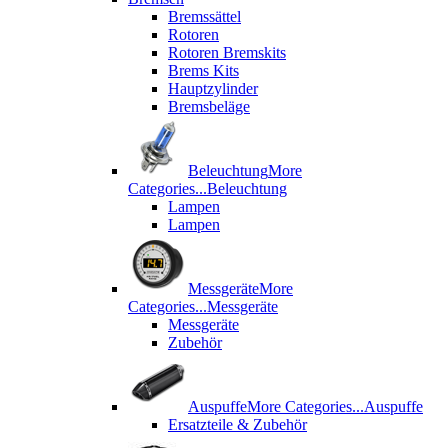
Bremssättel
Rotoren
Rotoren Bremskits
Brems Kits
Hauptzylinder
Bremsbeläge
Beleuchtung
More
Categories...
Beleuchtung
Lampen
Lampen
Messgeräte
More
Categories...
Messgeräte
Messgeräte
Zubehör
Auspuffe
More Categories...
Auspuffe
Ersatzteile & Zubehör