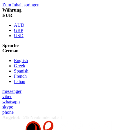
Zum Inhalt springen
Währung
EUR
AUD
GBP
USD
Sprache
German
English
Greek
Spanish
French
Italian
messenger
viber
whatsapp
skype
phone
Angebot:
5% Neukundenrabatt