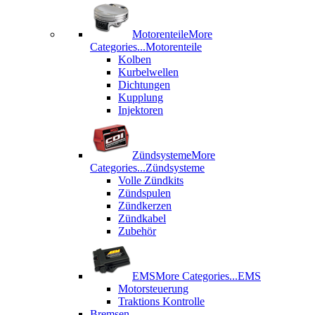
Motorenteile
More
Categories...
Motorenteile
Kolben
Kurbelwellen
Dichtungen
Kupplung
Injektoren
Zündsysteme
More
Categories...
Zündsysteme
Volle Zündkits
Zündspulen
Zündkerzen
Zündkabel
Zubehör
EMS
More Categories...
EMS
Motorsteuerung
Traktions Kontrolle
Bremsen