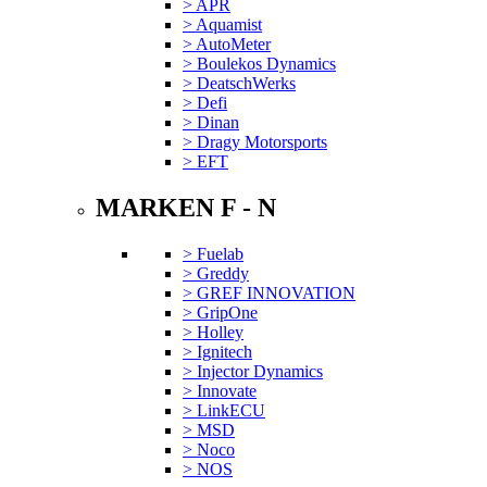
> APR
> Aquamist
> AutoMeter
> Boulekos Dynamics
> DeatschWerks
> Defi
> Dinan
> Dragy Motorsports
> EFT
MARKEN F - N
> Fuelab
> Greddy
> GREF INNOVATION
> GripOne
> Holley
> Ignitech
> Injector Dynamics
> Innovate
> LinkECU
> MSD
> Noco
> NOS