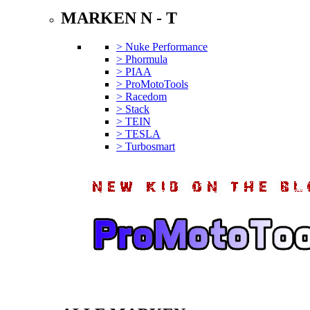
MARKEN N - T
> Nuke Performance
> Phormula
> PIAA
> ProMotoTools
> Racedom
> Stack
> TEIN
> TESLA
> Turbosmart