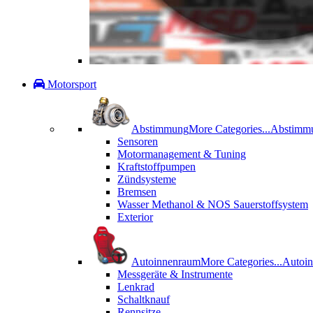
Motorsport
Abstimmung
More Categories...
Abstimm
Sensoren
Motormanagement & Tuning
Kraftstoffpumpen
Zündsysteme
Bremsen
Wasser Methanol & NOS Sauerstoffsystem
Exterior
Autoinnenraum
More Categories...
Autoi
Messgeräte & Instrumente
Lenkrad
Schaltknauf
Rennsitze