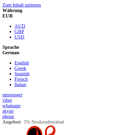
Zum Inhalt springen
Währung
EUR
AUD
GBP
USD
Sprache
German
English
Greek
Spanish
French
Italian
messenger
viber
whatsapp
skype
phone
Angebot:
5% Neukundenrabatt