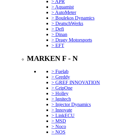
> APR
> Aquamist
> AutoMeter
> Boulekos Dynamics
> DeatschWerks
> Defi
> Dinan
> Dragy Motorsports
> EFT
MARKEN F - N
> Fuelab
> Greddy
> GREF INNOVATION
> GripOne
> Holley
> Ignitech
> Injector Dynamics
> Innovate
> LinkECU
> MSD
> Noco
> NOS