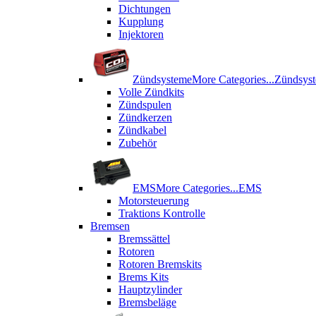
Dichtungen
Kupplung
Injektoren
Zündsysteme
More Categories...
Zündsys
Volle Zündkits
Zündspulen
Zündkerzen
Zündkabel
Zubehör
EMS
More Categories...
EMS
Motorsteuerung
Traktions Kontrolle
Bremsen
Bremssättel
Rotoren
Rotoren Bremskits
Brems Kits
Hauptzylinder
Bremsbeläge