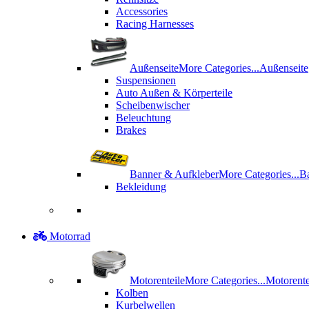
Accessories
Racing Harnesses
Außenseite
More Categories...
Außenseite
Suspensionen
Auto Außen & Körperteile
Scheibenwischer
Beleuchtung
Brakes
Banner & Aufkleber
More Categories...
B
Bekleidung
Motorrad
Motorenteile
More Categories...
Motorente
Kolben
Kurbelwellen