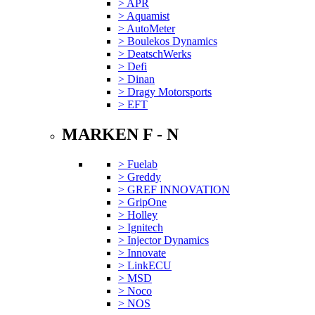
> APR
> Aquamist
> AutoMeter
> Boulekos Dynamics
> DeatschWerks
> Defi
> Dinan
> Dragy Motorsports
> EFT
MARKEN F - N
> Fuelab
> Greddy
> GREF INNOVATION
> GripOne
> Holley
> Ignitech
> Injector Dynamics
> Innovate
> LinkECU
> MSD
> Noco
> NOS