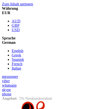
Zum Inhalt springen
Währung
EUR
AUD
GBP
USD
Sprache
German
English
Greek
Spanish
French
Italian
messenger
viber
whatsapp
skype
phone
Angebot:
5% Neukundenrabatt