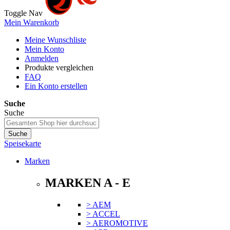
Toggle Nav
Mein Warenkorb
Meine Wunschliste
Mein Konto
Anmelden
Produkte vergleichen
FAQ
Ein Konto erstellen
Suche
Suche
Suche
Speisekarte
Marken
MARKEN A - E
> AEM
> ACCEL
> AEROMOTIVE