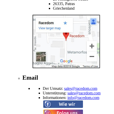
26335,
Patras
Griechenland
Email
Der Umsatz
:
sales@racedom.com
Unterstützung
:
sales@racedom.com
Informationen
:
info@racedom.com