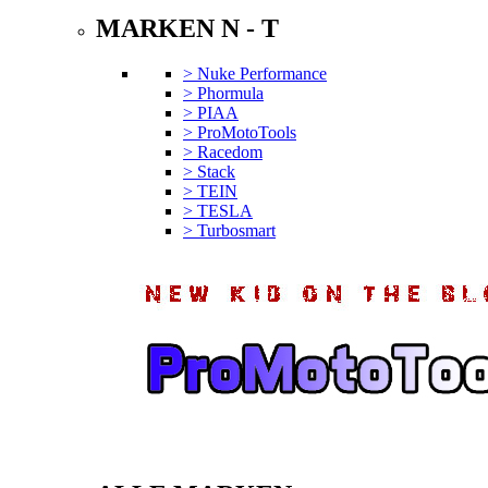
MARKEN N - T
> Nuke Performance
> Phormula
> PIAA
> ProMotoTools
> Racedom
> Stack
> TEIN
> TESLA
> Turbosmart