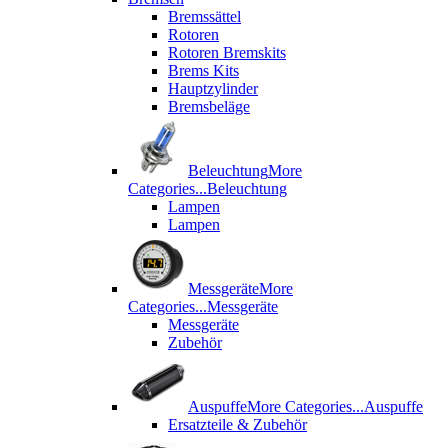
Bremssättel
Rotoren
Rotoren Bremskits
Brems Kits
Hauptzylinder
Bremsbeläge
Beleuchtung
More
Categories...
Beleuchtung
Lampen
Lampen
Messgeräte
More
Categories...
Messgeräte
Messgeräte
Zubehör
Auspuffe
More Categories...
Auspuffe
Ersatzteile & Zubehör