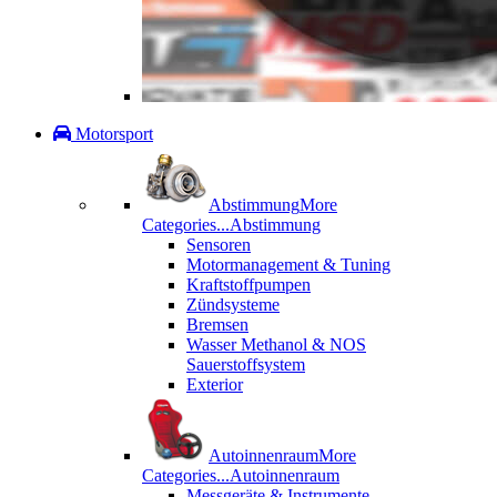
Motorsport
Abstimmung
More
Categories...
Abstimmung
Sensoren
Motormanagement & Tuning
Kraftstoffpumpen
Zündsysteme
Bremsen
Wasser Methanol & NOS
Sauerstoffsystem
Exterior
Autoinnenraum
More
Categories...
Autoinnenraum
Messgeräte & Instrumente