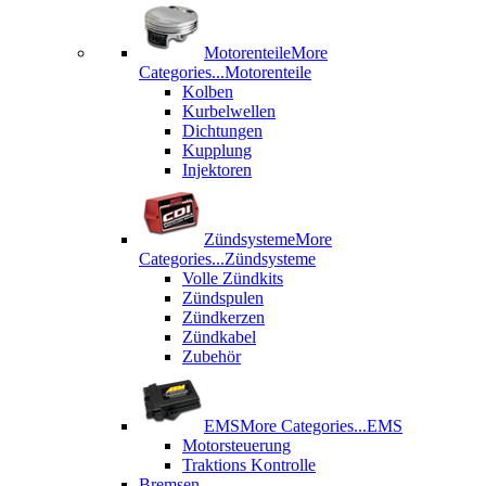
Motorenteile
More
Categories...
Motorenteile
Kolben
Kurbelwellen
Dichtungen
Kupplung
Injektoren
Zündsysteme
More
Categories...
Zündsysteme
Volle Zündkits
Zündspulen
Zündkerzen
Zündkabel
Zubehör
EMS
More Categories...
EMS
Motorsteuerung
Traktions Kontrolle
Bremsen