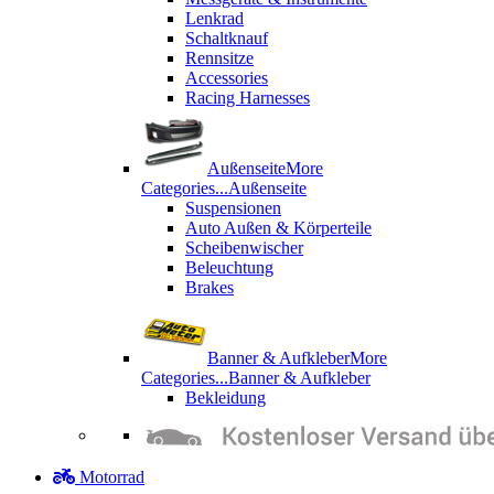
Lenkrad
Schaltknauf
Rennsitze
Accessories
Racing Harnesses
Außenseite
More
Categories...
Außenseite
Suspensionen
Auto Außen & Körperteile
Scheibenwischer
Beleuchtung
Brakes
Banner & Aufkleber
More
Categories...
Banner & Aufkleber
Bekleidung
Motorrad