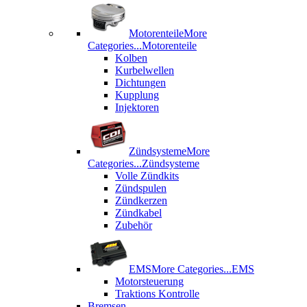
Motorenteile
More
Categories...
Motorenteile
Kolben
Kurbelwellen
Dichtungen
Kupplung
Injektoren
Zündsysteme
More
Categories...
Zündsysteme
Volle Zündkits
Zündspulen
Zündkerzen
Zündkabel
Zubehör
EMS
More Categories...
EMS
Motorsteuerung
Traktions Kontrolle
Bremsen