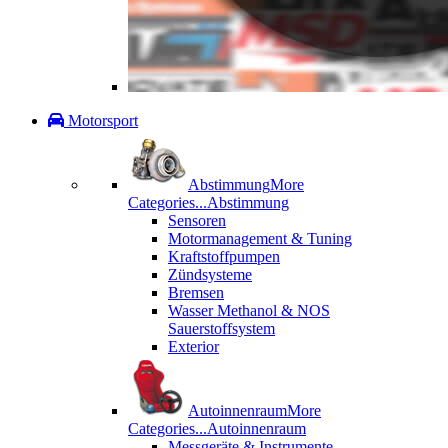
Motorsport
Abstimmung
More
Categories...
Abstimmung
Sensoren
Motormanagement & Tuning
Kraftstoffpumpen
Zündsysteme
Bremsen
Wasser Methanol & NOS
Sauerstoffsystem
Exterior
Autoinnenraum
More
Categories...
Autoinnenraum
Messgeräte & Instrumente