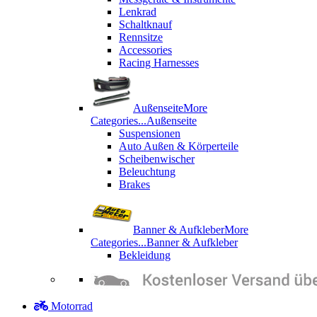
Lenkrad
Schaltknauf
Rennsitze
Accessories
Racing Harnesses
Außenseite
More
Categories...
Außenseite
Suspensionen
Auto Außen & Körperteile
Scheibenwischer
Beleuchtung
Brakes
Banner & Aufkleber
More
Categories...
Banner & Aufkleber
Bekleidung
Motorrad