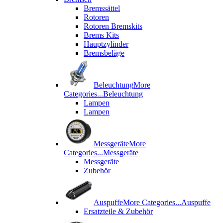
Bremssättel
Rotoren
Rotoren Bremskits
Brems Kits
Hauptzylinder
Bremsbeläge
Beleuchtung
More
Categories...
Beleuchtung
Lampen
Lampen
Messgeräte
More
Categories...
Messgeräte
Messgeräte
Zubehör
Auspuffe
More Categories...
Auspuffe
Ersatzteile & Zubehör