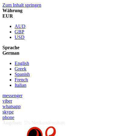
Zum Inhalt springen
Währung
EUR
AUD
GBP
USD
Sprache
German
English
Greek
Spanish
French
Italian
messenger
viber
whatsapp
skype
phone
Angebot:
5% Neukundenrabatt