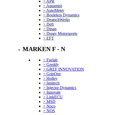
> APR
> Aquamist
> AutoMeter
> Boulekos Dynamics
> DeatschWerks
> Defi
> Dinan
> Dragy Motorsports
> EFT
MARKEN F - N
> Fuelab
> Greddy
> GREF INNOVATION
> GripOne
> Holley
> Ignitech
> Injector Dynamics
> Innovate
> LinkECU
> MSD
> Noco
> NOS