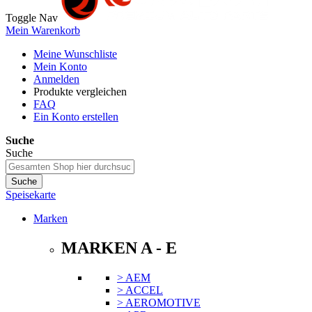
Toggle Nav
Mein Warenkorb
Meine Wunschliste
Mein Konto
Anmelden
Produkte vergleichen
FAQ
Ein Konto erstellen
Suche
Suche
Suche
Speisekarte
Marken
MARKEN A - E
> AEM
> ACCEL
> AEROMOTIVE