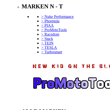
MARKEN N - T
> Nuke Performance
> Phormula
> PIAA
> ProMotoTools
> Racedom
> Stack
> TEIN
> TESLA
> Turbosmart