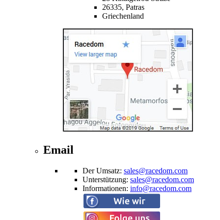
26335,
Patras
Griechenland
Email
Der Umsatz
:
sales@racedom.com
Unterstützung
:
sales@racedom.com
Informationen
:
info@racedom.com