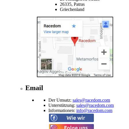
26335,
Patras
Griechenland
Email
Der Umsatz
:
sales@racedom.com
Unterstützung
:
sales@racedom.com
Informationen
:
info@racedom.com