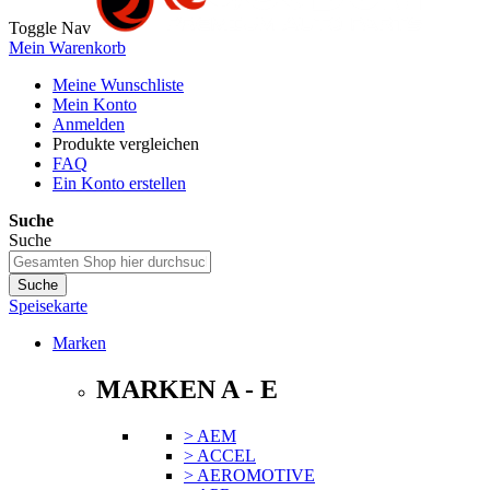
Toggle Nav
Mein Warenkorb
Meine Wunschliste
Mein Konto
Anmelden
Produkte vergleichen
FAQ
Ein Konto erstellen
Suche
Suche
Suche
Speisekarte
Marken
MARKEN A - E
> AEM
> ACCEL
> AEROMOTIVE