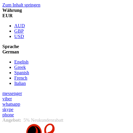
Zum Inhalt springen
Währung
EUR
AUD
GBP
USD
Sprache
German
English
Greek
Spanish
French
Italian
messenger
viber
whatsapp
skype
phone
Angebot:
5% Neukundenrabatt