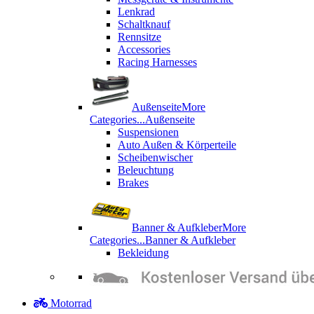
Lenkrad
Schaltknauf
Rennsitze
Accessories
Racing Harnesses
Außenseite
More
Categories...
Außenseite
Suspensionen
Auto Außen & Körperteile
Scheibenwischer
Beleuchtung
Brakes
Banner & Aufkleber
More
Categories...
Banner & Aufkleber
Bekleidung
Motorrad