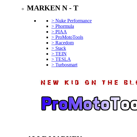
MARKEN N - T
> Nuke Performance
> Phormula
> PIAA
> ProMotoTools
> Racedom
> Stack
> TEIN
> TESLA
> Turbosmart