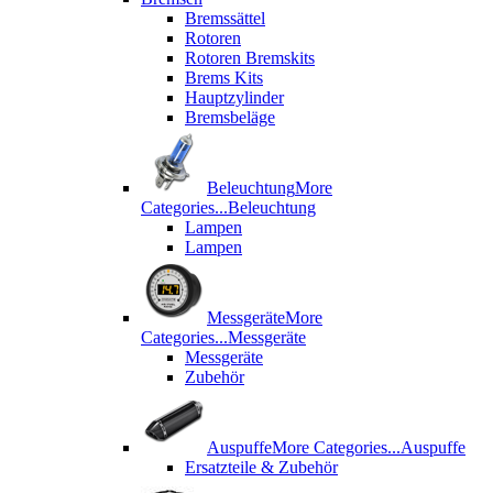
Bremssättel
Rotoren
Rotoren Bremskits
Brems Kits
Hauptzylinder
Bremsbeläge
Beleuchtung
More
Categories...
Beleuchtung
Lampen
Lampen
Messgeräte
More
Categories...
Messgeräte
Messgeräte
Zubehör
Auspuffe
More Categories...
Auspuffe
Ersatzteile & Zubehör