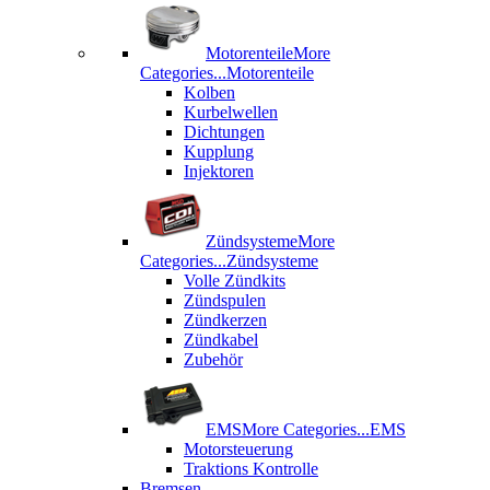
Motorenteile
More
Categories...
Motorenteile
Kolben
Kurbelwellen
Dichtungen
Kupplung
Injektoren
Zündsysteme
More
Categories...
Zündsysteme
Volle Zündkits
Zündspulen
Zündkerzen
Zündkabel
Zubehör
EMS
More Categories...
EMS
Motorsteuerung
Traktions Kontrolle
Bremsen