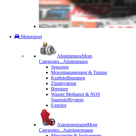
Motorsport
Abstimmung
More
Categories...
Abstimmung
Sensoren
Motormanagement & Tuning
Kraftstoffpumpen
Zündsysteme
Bremsen
Wasser Methanol & NOS
Sauerstoffsystem
Exterior
Autoinnenraum
More
Categories...
Autoinnenraum
Messgeräte & Instrumente