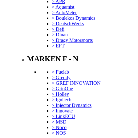
> APR
> Aquamist
> AutoMeter
> Boulekos Dynamics
> DeatschWerks
> Defi
> Dinan
> Dragy Motorsports
> EFT
MARKEN F - N
> Fuelab
> Greddy
> GREF INNOVATION
> GripOne
> Holley
> Ignitech
> Injector Dynamics
> Innovate
> LinkECU
> MSD
> Noco
> NOS