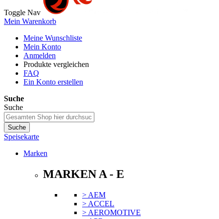
Toggle Nav
Mein Warenkorb
Meine Wunschliste
Mein Konto
Anmelden
Produkte vergleichen
FAQ
Ein Konto erstellen
Suche
Suche
Suche
Speisekarte
Marken
MARKEN A - E
> AEM
> ACCEL
> AEROMOTIVE