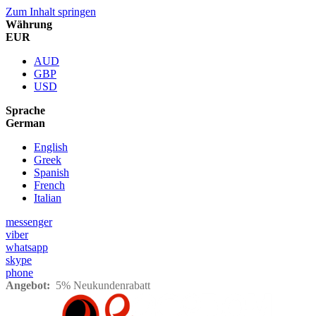
Zum Inhalt springen
Währung
EUR
AUD
GBP
USD
Sprache
German
English
Greek
Spanish
French
Italian
messenger
viber
whatsapp
skype
phone
Angebot:
5% Neukundenrabatt