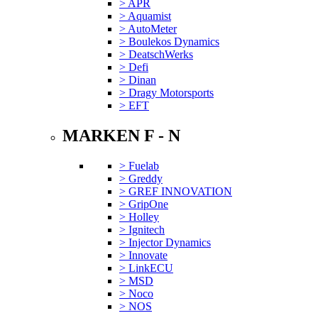
> APR
> Aquamist
> AutoMeter
> Boulekos Dynamics
> DeatschWerks
> Defi
> Dinan
> Dragy Motorsports
> EFT
MARKEN F - N
> Fuelab
> Greddy
> GREF INNOVATION
> GripOne
> Holley
> Ignitech
> Injector Dynamics
> Innovate
> LinkECU
> MSD
> Noco
> NOS