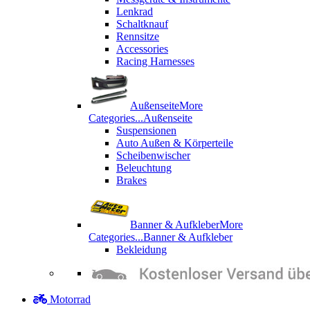
Lenkrad
Schaltknauf
Rennsitze
Accessories
Racing Harnesses
Außenseite
More
Categories...
Außenseite
Suspensionen
Auto Außen & Körperteile
Scheibenwischer
Beleuchtung
Brakes
Banner & Aufkleber
More
Categories...
Banner & Aufkleber
Bekleidung
Motorrad