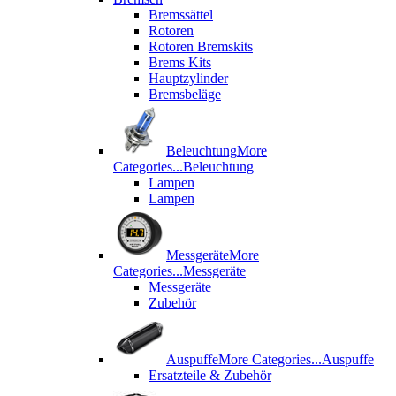
Bremssättel
Rotoren
Rotoren Bremskits
Brems Kits
Hauptzylinder
Bremsbeläge
Beleuchtung
More
Categories...
Beleuchtung
Lampen
Lampen
Messgeräte
More
Categories...
Messgeräte
Messgeräte
Zubehör
Auspuffe
More Categories...
Auspuffe
Ersatzteile & Zubehör