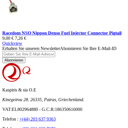
Racedom NSO Nippon Denso Fuel Injector Connector Pigtail
9,00 €
7,26 €
Quickview
Erhalten Sie unseren Newsletter
Abonnieren Sie Ihre E-Mail-ID
Abonnieren
Kaspiris & sia O.E
Kinegeirou 28. 26335, Patras, Griechenland.
VAT:EL802964880 - G.C.R:186350616000
Telefon :
+(44) 203 637 9363