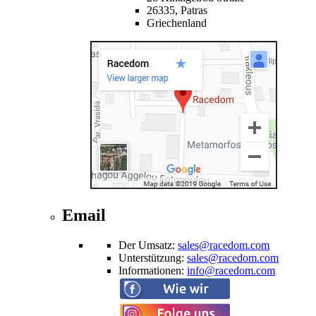
26335,
Patras
Griechenland
Email
Der Umsatz
:
sales@racedom.com
Unterstützung
:
sales@racedom.com
Informationen
:
info@racedom.com