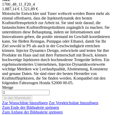
1700_48_11_F20_4
1.887,14 €
1.521,89 €
Motorische Entwickler und Tuner weltweit werden Ihnen mehr als
einmal offenbaren, dass die Injektordynamik den besten
Kraftstoffeinspritztich zur Arbeit ist. Sie sind stolz darauf, die
fantastischsten Kraftstoffeinspritzdüsen zugänglich zu machen. Sie
unterstützen diese Behauptung, indem sie Informationen und
Innovationen geben, die positiv niemand im Geschäft koordinieren
kann. Sie fließen Renngas, Pumpgas oder Ethanol, damit Sie Ihr
Ziel sowohl in PS als auch in der Geschwindigkeit erreichen
können. Injector Dynamics Design, entwickeln und testen Sie ihre
Produkte im Haus und mit ihrer Partnerschaft mit Bosch, können
hochwertige Injektoren durch hochmoderne Testgeräte liefern. Ein
ergebnisorientiertes Unternehmen, Injector-Dynamikwertewerte
wichtige Metriken wie Leerlaufqualität, Abstimmung, Konsistenz
und genaue Daten. Sie sind einer der besten Hersteller von
Kraftstoffinjektoren, die Sie finden werden. Kompatibel mit den
folgenden Fahrzeugen Honda S2000 00-05.
Menge
In den Warenkorb
Zur Wunschliste hinzufügen
Zur Vergleichsliste hinzufügen
Zum Ende der Bildgalerie springen
Zum Anfang der Bildgalerie springen