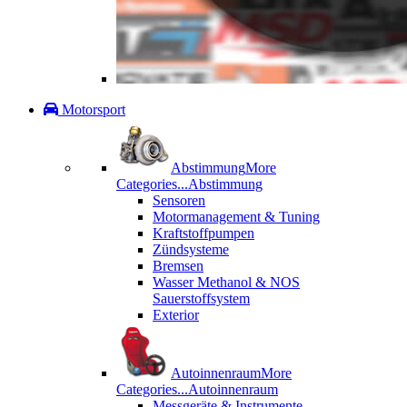
Motorsport
Abstimmung
More
Categories...
Abstimmung
Sensoren
Motormanagement & Tuning
Kraftstoffpumpen
Zündsysteme
Bremsen
Wasser Methanol & NOS
Sauerstoffsystem
Exterior
Autoinnenraum
More
Categories...
Autoinnenraum
Messgeräte & Instrumente