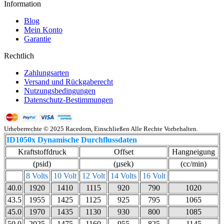
Information
Blog
Mein Konto
Garantie
Rechtlich
Zahlungsarten
Versand und Rückgaberecht
Nutzungsbedingungen
Datenschutz-Bestimmungen
Urheberrechte © 2025 Racedom, Einschließen Alle Rechte Vorbehalten.
ID1050x Dynamische Durchflussdaten
Kraftstoffdruck
Offset
Hangneigung
(psid)
(µsek)
(cc/min)
8 Volts
10 Volt
12 Volt
14 Volts
16 Volt
40.0
1920
1410
1115
920
790
1020
43.5
1955
1425
1125
925
795
1065
45.0
1970
1435
1130
930
800
1085
50.0
2025
1475
1160
955
825
1145