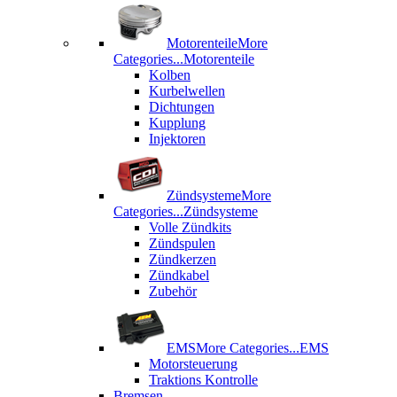
Motorenteile
More
Categories...
Motorenteile
Kolben
Kurbelwellen
Dichtungen
Kupplung
Injektoren
Zündsysteme
More
Categories...
Zündsysteme
Volle Zündkits
Zündspulen
Zündkerzen
Zündkabel
Zubehör
EMS
More Categories...
EMS
Motorsteuerung
Traktions Kontrolle
Bremsen