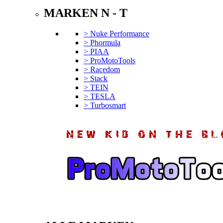
MARKEN N - T
> Nuke Performance
> Phormula
> PIAA
> ProMotoTools
> Racedom
> Stack
> TEIN
> TESLA
> Turbosmart