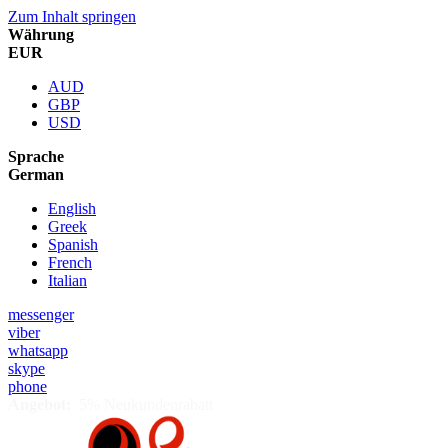
Zum Inhalt springen
Währung
EUR
AUD
GBP
USD
Sprache
German
English
Greek
Spanish
French
Italian
messenger
viber
whatsapp
skype
phone
Angebot:
5% Neukundenrabatt