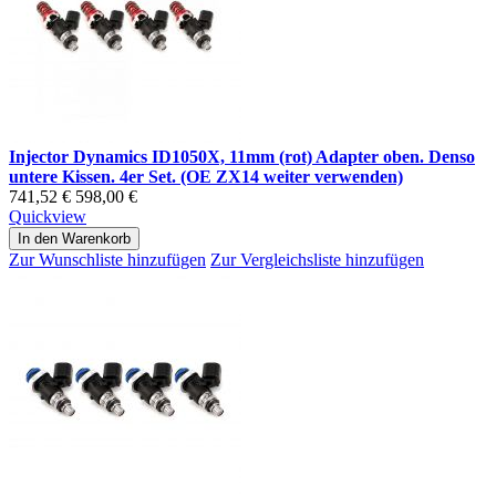
Injector Dynamics ID1050X, 11mm (rot) Adapter oben. Denso
untere Kissen. 4er Set. (OE ZX14 weiter verwenden)
741,52 €
598,00 €
Quickview
In den Warenkorb
Zur Wunschliste hinzufügen
Zur Vergleichsliste hinzufügen