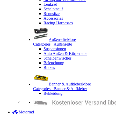
Lenkrad
Schaltknauf
Rennsitze
Accessories
Racing Harnesses
Außenseite
More
Categories...
Außenseite
Suspensionen
Auto Außen & Körperteile
Scheibenwischer
Beleuchtung
Brakes
Banner & Aufkleber
More
Categories...
Banner & Aufkleber
Bekleidung
Motorrad