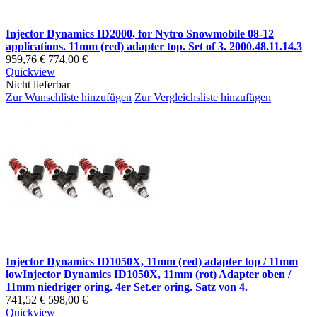
Injector Dynamics ID2000, for Nytro Snowmobile 08-12
applications. 11mm (red) adapter top. Set of 3. 2000.48.11.14.3
959,76 €
774,00 €
Quickview
Nicht lieferbar
Zur Wunschliste hinzufügen
Zur Vergleichsliste hinzufügen
Injector Dynamics ID1050X, 11mm (red) adapter top / 11mm
lowInjector Dynamics ID1050X, 11mm (rot) Adapter oben /
11mm niedriger oring. 4er Set.er oring. Satz von 4.
741,52 €
598,00 €
Quickview