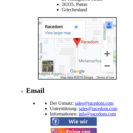
26335,
Patras
Griechenland
Email
Der Umsatz
:
sales@racedom.com
Unterstützung
:
sales@racedom.com
Informationen
:
info@racedom.com