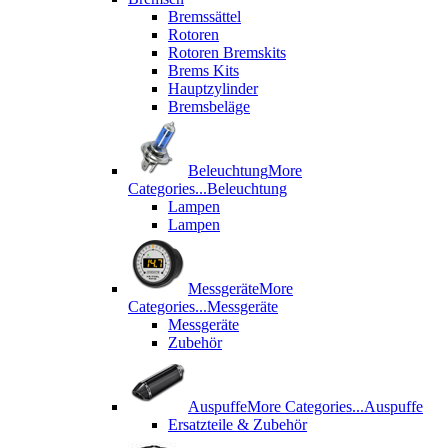
Bremssättel
Rotoren
Rotoren Bremskits
Brems Kits
Hauptzylinder
Bremsbeläge
Beleuchtung
More
Categories...
Beleuchtung
Lampen
Lampen
Messgeräte
More
Categories...
Messgeräte
Messgeräte
Zubehör
Auspuffe
More Categories...
Auspuffe
Ersatzteile & Zubehör