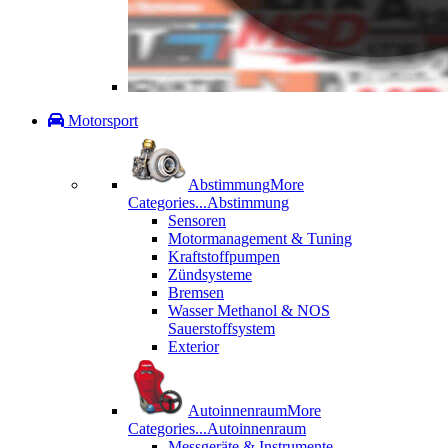
Motorsport
Abstimmung
More
Categories...
Abstimmung
Sensoren
Motormanagement & Tuning
Kraftstoffpumpen
Zündsysteme
Bremsen
Wasser Methanol & NOS
Sauerstoffsystem
Exterior
Autoinnenraum
More
Categories...
Autoinnenraum
Messgeräte & Instrumente