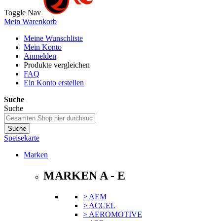
Toggle Nav
Mein Warenkorb
Meine Wunschliste
Mein Konto
Anmelden
Produkte vergleichen
FAQ
Ein Konto erstellen
Suche
Suche
Suche
Speisekarte
Marken
MARKEN A - E
> AEM
> ACCEL
> AEROMOTIVE