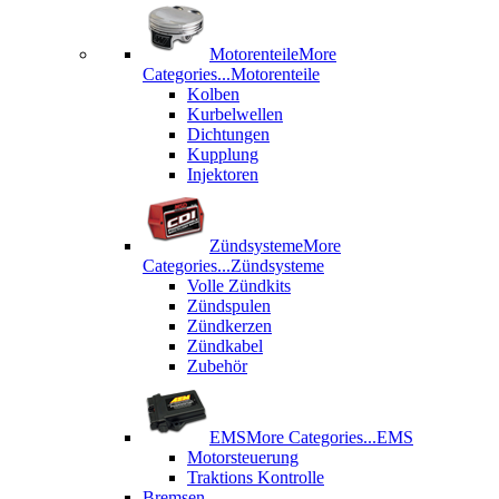
Motorenteile
More
Categories...
Motorenteile
Kolben
Kurbelwellen
Dichtungen
Kupplung
Injektoren
Zündsysteme
More
Categories...
Zündsysteme
Volle Zündkits
Zündspulen
Zündkerzen
Zündkabel
Zubehör
EMS
More Categories...
EMS
Motorsteuerung
Traktions Kontrolle
Bremsen