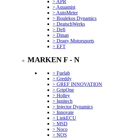
> APR
> Aquamist
> AutoMeter
> Boulekos Dynamics
> DeatschWerks
> Defi
> Dinan
> Dragy Motorsports
> EFT
MARKEN F - N
> Fuelab
> Greddy
> GREF INNOVATION
> GripOne
> Holley
> Ignitech
> Injector Dynamics
> Innovate
> LinkECU
> MSD
> Noco
> NOS