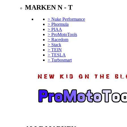
MARKEN N - T
> Nuke Performance
> Phormula
> PIAA
> ProMotoTools
> Racedom
> Stack
> TEIN
> TESLA
> Turbosmart