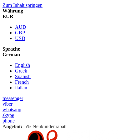
Zum Inhalt springen
Währung
EUR
AUD
GBP
USD
Sprache
German
English
Greek
Spanish
French
Italian
messenger
viber
whatsapp
skype
phone
Angebot:
5% Neukundenrabatt