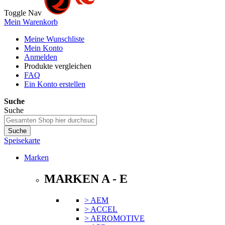
Toggle Nav
Mein Warenkorb
Meine Wunschliste
Mein Konto
Anmelden
Produkte vergleichen
FAQ
Ein Konto erstellen
Suche
Suche
Suche
Speisekarte
Marken
MARKEN A - E
> AEM
> ACCEL
> AEROMOTIVE