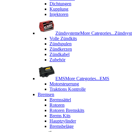
Dichtungen
Kupplung
Injektoren
Zündsysteme
More Categories...
Zündsys
Volle Zündkits
Zündspulen
Zündkerzen
Zündkabel
Zubehör
EMS
More Categories...
EMS
Motorsteuerung
Traktions Kontrolle
Bremsen
Bremssättel
Rotoren
Rotoren Bremskits
Brems Kits
Hauptzylinder
Bremsbeläge