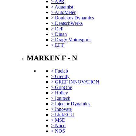
> APR
> Aquamist
> AutoMeter
> Boulekos Dynamics
> DeatschWerks
> Defi
> Dinan
> Dragy Motorsports
> EFT
MARKEN F - N
> Fuelab
> Greddy
> GREF INNOVATION
> GripOne
> Holley
> Ignitech
> Injector Dynamics
> Innovate
> LinkECU
> MSD
> Noco
> NOS