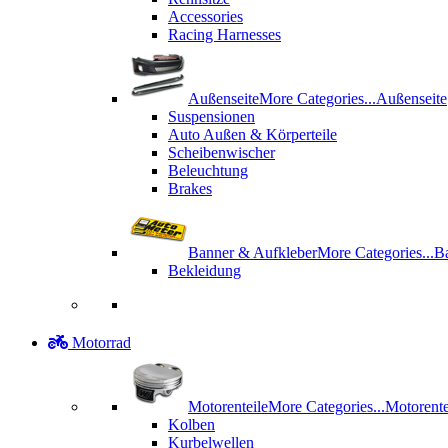
Accessories
Racing Harnesses
Außenseite
More Categories...
Außenseite
Suspensionen
Auto Außen & Körperteile
Scheibenwischer
Beleuchtung
Brakes
Banner & Aufkleber
More Categories...
B
Bekleidung
Motorrad
Motorenteile
More Categories...
Motorente
Kolben
Kurbelwellen