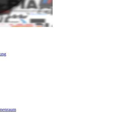
ung
nnenraum