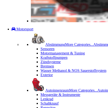
Motorsport
Abstimmung
More Categories...
Abstimm
Sensoren
Motormanagement & Tuning
Kraftstoffpumpen
Zündsysteme
Bremsen
Wasser Methanol & NOS Sauerstoffsystem
Exterior
Autoinnenraum
More Categories...
Autoi
Messgeräte & Instrumente
Lenkrad
Schaltknauf
Rennsitze