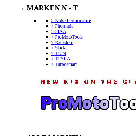
MARKEN N - T
> Nuke Performance
> Phormula
> PIAA
> ProMotoTools
> Racedom
> Stack
> TEIN
> TESLA
> Turbosmart