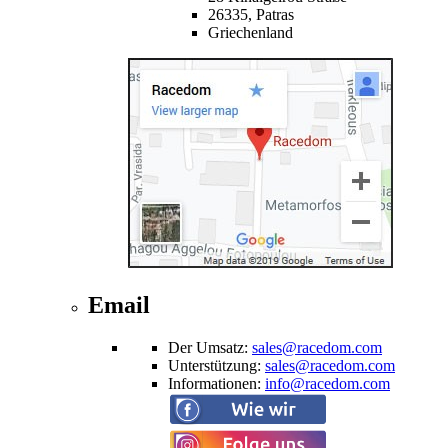
26335,
Patras
Griechenland
Email
Der Umsatz
:
sales@racedom.com
Unterstützung
:
sales@racedom.com
Informationen
:
info@racedom.com