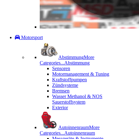
Motorsport
Abstimmung
More
Categories...
Abstimmung
Sensoren
Motormanagement & Tuning
Kraftstoffpumpen
Zündsysteme
Bremsen
Wasser Methanol & NOS
Sauerstoffsystem
Exterior
Autoinnenraum
More
Categories...
Autoinnenraum
Messgeräte & Instrumente