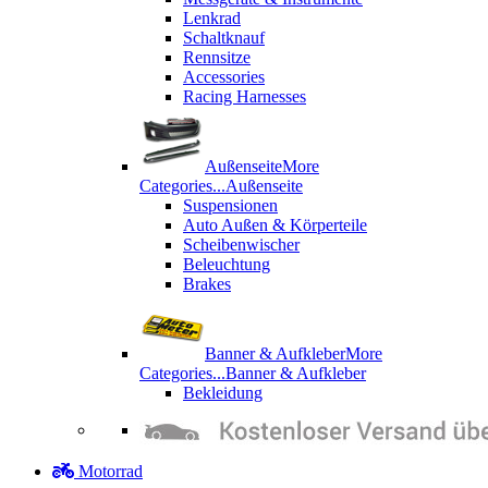
Lenkrad
Schaltknauf
Rennsitze
Accessories
Racing Harnesses
Außenseite
More
Categories...
Außenseite
Suspensionen
Auto Außen & Körperteile
Scheibenwischer
Beleuchtung
Brakes
Banner & Aufkleber
More
Categories...
Banner & Aufkleber
Bekleidung
Motorrad