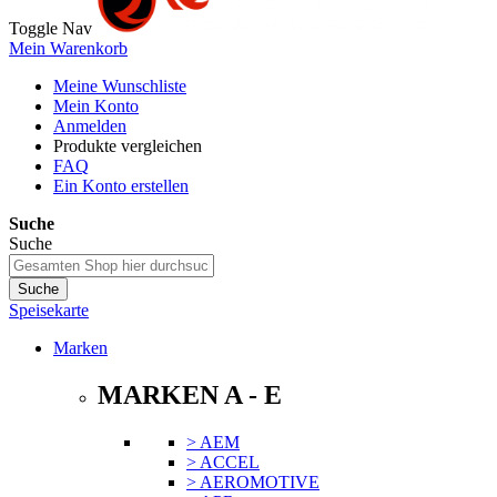
Toggle Nav
Mein Warenkorb
Meine Wunschliste
Mein Konto
Anmelden
Produkte vergleichen
FAQ
Ein Konto erstellen
Suche
Suche
Suche
Speisekarte
Marken
MARKEN A - E
> AEM
> ACCEL
> AEROMOTIVE