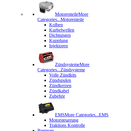
Motorenteile
More
Categories...
Motorenteile
Kolben
Kurbelwellen
Dichtungen
Kupplung
Injektoren
Zündsysteme
More
Categories...
Zündsysteme
Volle Zündkits
Zündspulen
Zündkerzen
Zündkabel
Zubehör
EMS
More Categories...
EMS
Motorsteuerung
Traktions Kontrolle
Bremsen