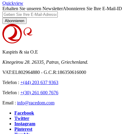
Quickview
Erhalten Sie unseren Newsletter
Abonnieren Sie Ihre E-Mail-ID
Abonnieren
Kaspiris & sia O.E
Kinegeirou 28. 26335, Patras, Griechenland.
VAT:EL802964880 - G.C.R:186350616000
Telefon :
+(44) 203 637 9363
Telefon :
+(30) 261 600 7676
Email :
info@racedom.com
Facebook
Twitter
Instagram
Pinterest