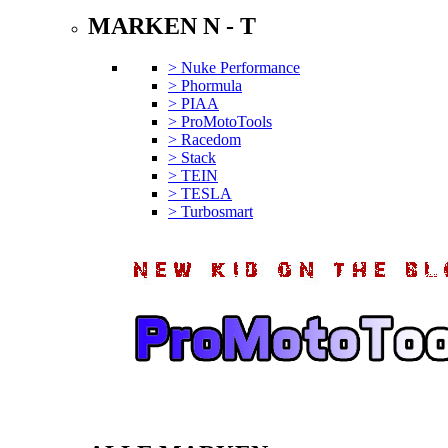
MARKEN N - T
> Nuke Performance
> Phormula
> PIAA
> ProMotoTools
> Racedom
> Stack
> TEIN
> TESLA
> Turbosmart