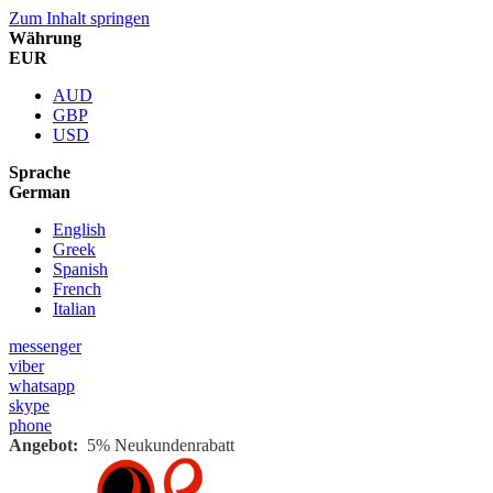
Zum Inhalt springen
Währung
EUR
AUD
GBP
USD
Sprache
German
English
Greek
Spanish
French
Italian
messenger
viber
whatsapp
skype
phone
Angebot:
5% Neukundenrabatt