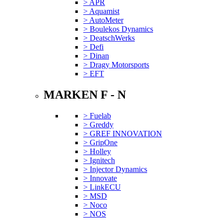
> APR
> Aquamist
> AutoMeter
> Boulekos Dynamics
> DeatschWerks
> Defi
> Dinan
> Dragy Motorsports
> EFT
MARKEN F - N
> Fuelab
> Greddy
> GREF INNOVATION
> GripOne
> Holley
> Ignitech
> Injector Dynamics
> Innovate
> LinkECU
> MSD
> Noco
> NOS