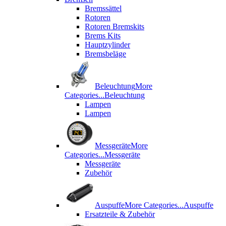
Bremssättel
Rotoren
Rotoren Bremskits
Brems Kits
Hauptzylinder
Bremsbeläge
Beleuchtung
More
Categories...
Beleuchtung
Lampen
Lampen
Messgeräte
More
Categories...
Messgeräte
Messgeräte
Zubehör
Auspuffe
More Categories...
Auspuffe
Ersatzteile & Zubehör