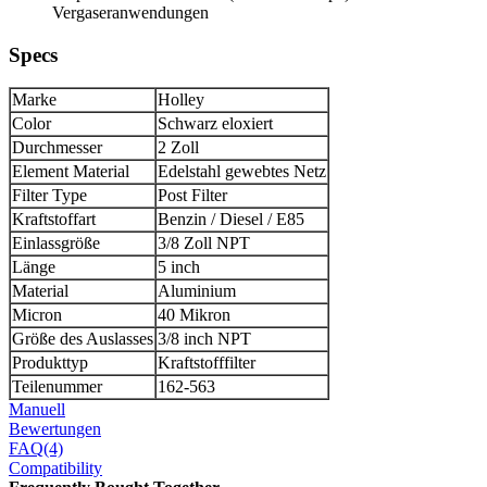
Vergaseranwendungen
Specs
Marke
Holley
Color
Schwarz eloxiert
Durchmesser
2 Zoll
Element Material
Edelstahl gewebtes Netz
Filter Type
Post Filter
Kraftstoffart
Benzin / Diesel / E85
Einlassgröße
3/8 Zoll NPT
Länge
5 inch
Material
Aluminium
Micron
40 Mikron
Größe des Auslasses
3/8 inch NPT
Produkttyp
Kraftstofffilter
Teilenummer
162-563
Manuell
Bewertungen
FAQ(4)
Compatibility