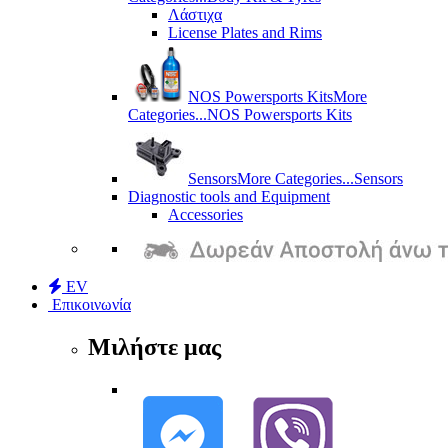
Λάστιχα
License Plates and Rims
NOS Powersports Kits
More
Categories...
NOS Powersports Kits
Sensors
More Categories...
Sensors
Diagnostic tools and Equipment
Accessories
EV
Επικοινωνία
Μιλήστε μας