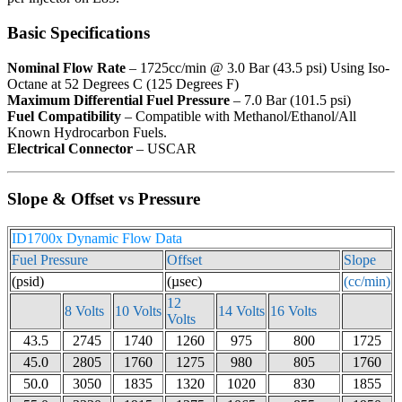
Basic Specifications
Nominal Flow Rate
– 1725cc/min @ 3.0 Bar (43.5 psi) Using Iso-
Octane at 52 Degrees C (125 Degrees F)
Maximum Differential Fuel Pressure
– 7.0 Bar (101.5 psi)
Fuel Compatibility
– Compatible with Methanol/Ethanol/All
Known Hydrocarbon Fuels.
Electrical Connector
– USCAR
Slope & Offset vs Pressure
ID1700x Dynamic Flow Data
Fuel Pressure
Offset
Slope
(psid)
(µsec)
(cc/min)
12
8 Volts
10 Volts
14 Volts
16 Volts
Volts
43.5
2745
1740
1260
975
800
1725
45.0
2805
1760
1275
980
805
1760
50.0
3050
1835
1320
1020
830
1855