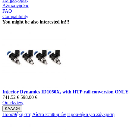
Πληροφορίες
Αξιολογήσεις
FAQ
Compatibility
You might be also interested in!!!
Injector Dynamics ID1050X, with HTP rail conversion ONLY.
741,52 €
598,00 €
Quickview
ΚΑΛΑΘΙ
Προσθήκη στη Λίστα Επιθυμιών
Προσθήκη για Σύγκριση