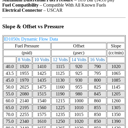
Fuel Compatibility
– Compatible With All Known Fuels
Electrical Connector
– USCAR
Slope & Offset vs Pressure
ID1050x Dynamic Flow Data
Fuel Pressure
Offset
Slope
(psid)
(µsec)
(cc/min)
8 Volts
10 Volts
12 Volts
14 Volts
16 Volts
40.0
1920
1410
1115
920
790
1020
43.5
1955
1425
1125
925
795
1065
45.0
1970
1435
1130
930
800
1085
50.0
2025
1475
1160
955
825
1145
55.0
2080
1515
1190
980
845
1205
60.0
2140
1540
1215
1000
860
1260
65.0
2195
1560
1225
1010
855
1305
70.0
2255
1575
1235
1015
850
1350
75.0
2340
1610
1250
1020
850
1390