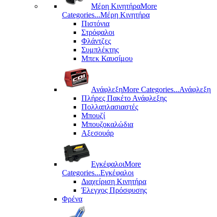
Μέρη Kινητήρα
More
Categories...
Μέρη Kινητήρα
Πιστόνια
Στρόφαλοι
Φλάντζες
Συμπλέκτης
Μπεκ Καυσίμου
Ανάφλεξη
More Categories...
Ανάφλεξη
Πλήρες Πακέτο Ανάφλεξης
Πολλαπλασιαστές
Μπουζί
Μπουζοκαλώδια
Αξεσουάρ
Εγκέφαλοι
More
Categories...
Εγκέφαλοι
Διαχείριση Κινητήρα
Έλεγχος Πρόσφυσης
Φρένα