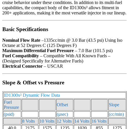
cruise behavior under these conditions. In addition to its multi-fuel
capabilities, the compact body of the ID1300x² allows fitment in
200+ applications, making it the most versatile injector in our lineup.
Basic Specifications
Nominal Flow Rate
–1335cc/min @ 3.0 Bar (43.5 psi) Using Iso
Octane at 52 Degrees C (125 Degrees F)
Maximum Differential Fuel Pressure
– 7.0 Bar (101.5 psi)
Fuel Compatibility
– Compatible With All Known Fuels –
(Designed Specifically for Alternative Fuels)
Electrical Connector
– USCAR
Slope & Offset vs Pressure
ID1300x² Dynamic Flow Data
Fuel
Offset
Slope
Pressure
(psid)
(µsec)
(cc/min)
8 Volts
10 Volts
12 Volts
14 Volts
16 Volts
40.0
2175
1575
1235
1020
855
1275