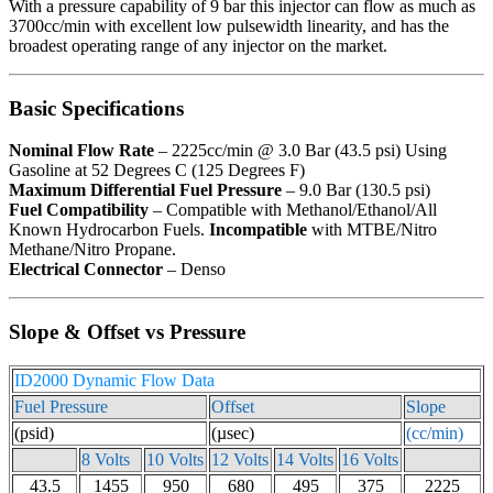
With a pressure capability of 9 bar this injector can flow as much as
3700cc/min with excellent low pulsewidth linearity, and has the
broadest operating range of any injector on the market.
Basic Specifications
Nominal Flow Rate
– 2225cc/min @ 3.0 Bar (43.5 psi) Using
Gasoline at 52 Degrees C (125 Degrees F)
Maximum Differential Fuel Pressure
– 9.0 Bar (130.5 psi)
Fuel Compatibility
– Compatible with Methanol/Ethanol/All
Known Hydrocarbon Fuels.
Incompatible
with MTBE/Nitro
Methane/Nitro Propane.
Electrical Connector
– Denso
Slope & Offset vs Pressure
ID2000 Dynamic Flow Data
Fuel Pressure
Offset
Slope
(psid)
(µsec)
(cc/min)
8 Volts
10 Volts
12 Volts
14 Volts
16 Volts
43.5
1455
950
680
495
375
2225