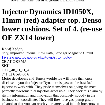
lower cushions. Set of 4. (re-use OE ZX14 lower)
Injector Dynamics ID1050X,
11mm (red) adapter top. Denso
lower cushions. Set of 4. (re-use
OE ZX14 lower)
Κοινή Χρήση
4qty, Improved Internal Flow Path, Stronger Magnetic Circuit
Γίνετε ο πρώτος που θα αξιολογήσει το προϊόν
ΣΕ ΑΠΟΘΕΜΑ
SKU
1050_48_11_D_4
741,52 €
598,00 €
Motor developers and Tuners worldwide will more than once
disclose to you that Injector Dynamics is pass on the best fuel
injector to work with. They pride themselves on giving the most
perfectly awesome fuel injectors accessible. They back this claim by
giving information and innovation that positively nobody in the
business can coordinate. They will flow race gas, pump gas, or
ethanol so that you can reach your target goal in both horsepower,