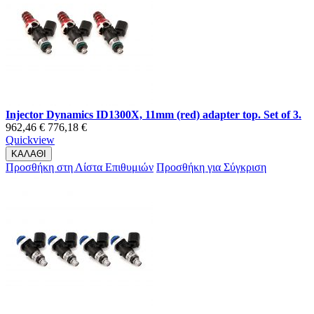
Injector Dynamics ID1300X, 11mm (red) adapter top. Set of 3.
962,46 €
776,18 €
Quickview
ΚΑΛΑΘΙ
Προσθήκη στη Λίστα Επιθυμιών
Προσθήκη για Σύγκριση