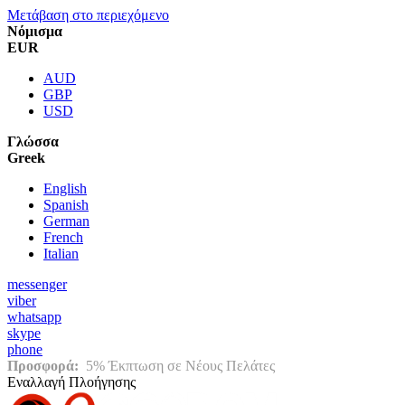
Μετάβαση στο περιεχόμενο
Νόμισμα
EUR
AUD
GBP
USD
Γλώσσα
Greek
English
Spanish
German
French
Italian
messenger
viber
whatsapp
skype
phone
Προσφορά:
5% Έκπτωση σε Νέους Πελάτες
Εναλλαγή Πλοήγησης