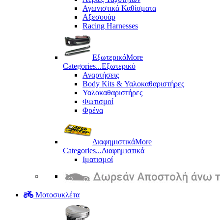
Αγωνιστικά Καθίσματα
Αξεσουάρ
Racing Harnesses
Εξωτερικό
More
Categories...
Εξωτερικό
Αναρτήσεις
Body Kits & Υαλοκαθαριστήρες
Υαλοκαθαριστήρες
Φωτισμοί
Φρένα
Διαφημιστικά
More
Categories...
Διαφημιστικά
Ιματισμοί
Μοτοσυκλέτα