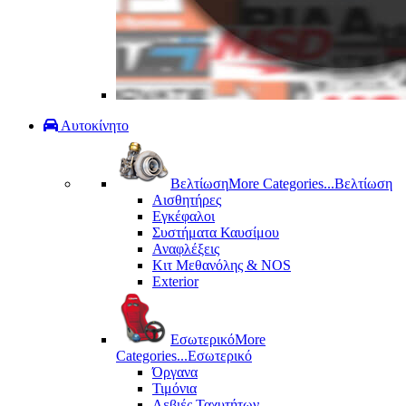
Αυτοκίνητο
Βελτίωση
More Categories...
Βελτίωση
Αισθητήρες
Εγκέφαλοι
Συστήματα Καυσίμου
Αναφλέξεις
Κιτ Μεθανόλης & ΝΟS
Exterior
Εσωτερικό
More
Categories...
Εσωτερικό
Όργανα
Τιμόνια
Λεβιές Ταχυτήτων