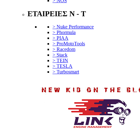
> NOS
ΕΤΑΙΡΕΙΕΣ N - T
> Nuke Performance
> Phormula
> PIAA
> ProMotoTools
> Racedom
> Stack
> TEIN
> TESLA
> Turbosmart