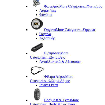
Φωτισμός
More Categories...
Φωτισμός
Λαμπτήρες
Φανάρια
Όργανα
More Categories...
Όργανα
Όργανα
Αξεσουάρ
Εξατμίσεις
More
Categories...
Εξατμίσεις
Ανταλλακτικά & Αξεσουάρ
Φίλτρα Αέρος
More
Categories...
Φίλτρα Αέρος
Intakes Parts
Body Kit & Tyres
More
Categories...
Body Kit & Tyres