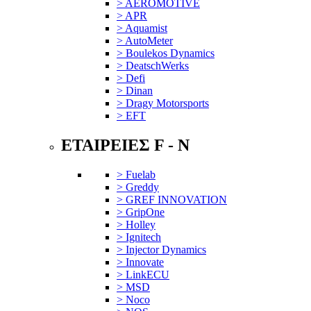
> AEROMOTIVE
> APR
> Aquamist
> AutoMeter
> Boulekos Dynamics
> DeatschWerks
> Defi
> Dinan
> Dragy Motorsports
> EFT
ΕΤΑΙΡΕΙΕΣ F - N
> Fuelab
> Greddy
> GREF INNOVATION
> GripOne
> Holley
> Ignitech
> Injector Dynamics
> Innovate
> LinkECU
> MSD
> Noco