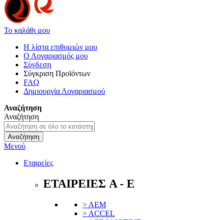
Το καλάθι μου
Η λίστα επιθυμιών μου
Ο Λογαριασμός μου
Σύνδεση
Σύγκριση Προϊόντων
FAQ
Δημιουργία Λογαριασμού
Αναζήτηση
Αναζήτηση
Αναζήτηση
Μενού
Εταιρείες
ΕΤΑΙΡΕΙΕΣ A - E
> AEM
> ACCEL