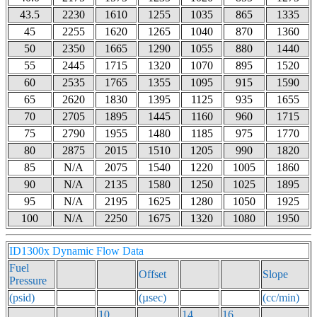
43.5
2230
1610
1255
1035
865
1335
45
2255
1620
1265
1040
870
1360
50
2350
1665
1290
1055
880
1440
55
2445
1715
1320
1070
895
1520
60
2535
1765
1355
1095
915
1590
65
2620
1830
1395
1125
935
1655
70
2705
1895
1445
1160
960
1715
75
2790
1955
1480
1185
975
1770
80
2875
2015
1510
1205
990
1820
85
N/A
2075
1540
1220
1005
1860
90
N/A
2135
1580
1250
1025
1895
95
N/A
2195
1625
1280
1050
1925
100
N/A
2250
1675
1320
1080
1950
ID1300x Dynamic Flow Data
Fuel
Offset
Slope
Pressure
(psid)
(µsec)
(cc/min)
10
14
16