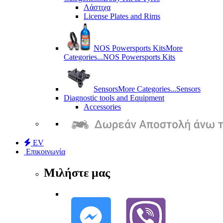
Λάστιχα
License Plates and Rims
NOS Powersports Kits
More
Categories...
NOS Powersports Kits
Sensors
More Categories...
Sensors
Diagnostic tools and Equipment
Accessories
EV
Επικοινωνία
Μιλήστε μας