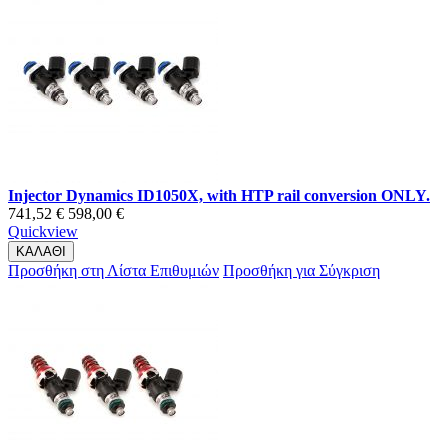
Injector Dynamics ID1050X, with HTP rail conversion ONLY.
741,52 €
598,00 €
Quickview
ΚΑΛΑΘΙ
Προσθήκη στη Λίστα Επιθυμιών
Προσθήκη για Σύγκριση