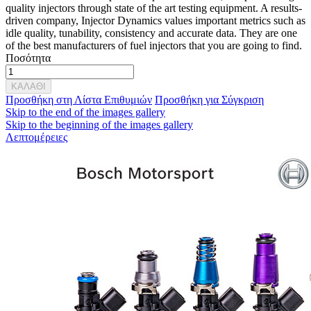
quality injectors through state of the art testing equipment. A results-
driven company, Injector Dynamics values important metrics such as
idle quality, tunability, consistency and accurate data. They are one
of the best manufacturers of fuel injectors that you are going to find.
Ποσότητα
ΚΑΛΑΘΙ
Προσθήκη στη Λίστα Επιθυμιών
Προσθήκη για Σύγκριση
Skip to the end of the images gallery
Skip to the beginning of the images gallery
Λεπτομέρειες