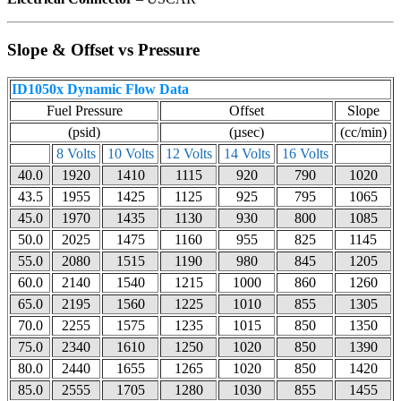
Slope & Offset vs Pressure
ID1050x Dynamic Flow Data
Fuel Pressure
Offset
Slope
(psid)
(µsec)
(cc/min)
8 Volts
10 Volts
12 Volts
14 Volts
16 Volts
40.0
1920
1410
1115
920
790
1020
43.5
1955
1425
1125
925
795
1065
45.0
1970
1435
1130
930
800
1085
50.0
2025
1475
1160
955
825
1145
55.0
2080
1515
1190
980
845
1205
60.0
2140
1540
1215
1000
860
1260
65.0
2195
1560
1225
1010
855
1305
70.0
2255
1575
1235
1015
850
1350
75.0
2340
1610
1250
1020
850
1390
80.0
2440
1655
1265
1020
850
1420
85.0
2555
1705
1280
1030
855
1455