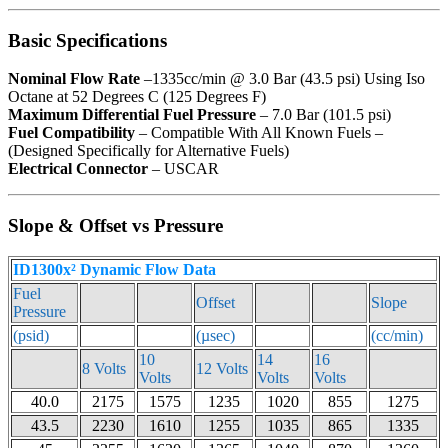
Basic Specifications
Nominal Flow Rate
–1335cc/min @ 3.0 Bar (43.5 psi) Using Iso
Octane at 52 Degrees C (125 Degrees F)
Maximum Differential Fuel Pressure
– 7.0 Bar (101.5 psi)
Fuel Compatibility
– Compatible With All Known Fuels –
(Designed Specifically for Alternative Fuels)
Electrical Connector
– USCAR
Slope & Offset vs Pressure
ID1300x² Dynamic Flow Data
Fuel
Offset
Slope
Pressure
(psid)
(µsec)
(cc/min)
10
14
16
8 Volts
12 Volts
Volts
Volts
Volts
40.0
2175
1575
1235
1020
855
1275
43.5
2230
1610
1255
1035
865
1335