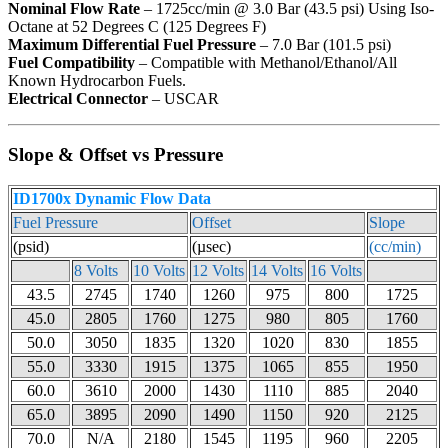
Nominal Flow Rate
– 1725cc/min @ 3.0 Bar (43.5 psi) Using Iso-
Octane at 52 Degrees C (125 Degrees F)
Maximum Differential Fuel Pressure
– 7.0 Bar (101.5 psi)
Fuel Compatibility
– Compatible with Methanol/Ethanol/All
Known Hydrocarbon Fuels.
Electrical Connector
– USCAR
Slope & Offset vs Pressure
ID1700x Dynamic Flow Data
Fuel Pressure
Offset
Slope
(psid)
(µsec)
(cc/min)
8 Volts
10 Volts
12 Volts
14 Volts
16 Volts
43.5
2745
1740
1260
975
800
1725
45.0
2805
1760
1275
980
805
1760
50.0
3050
1835
1320
1020
830
1855
55.0
3330
1915
1375
1065
855
1950
60.0
3610
2000
1430
1110
885
2040
65.0
3895
2090
1490
1150
920
2125
70.0
N/A
2180
1545
1195
960
2205