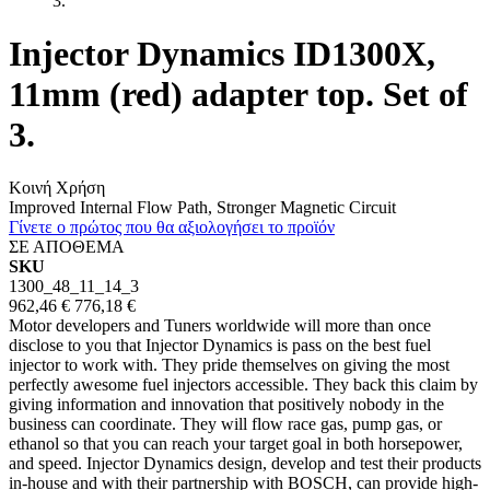
3.
Injector Dynamics ID1300X,
11mm (red) adapter top. Set of
3.
Κοινή Χρήση
Improved Internal Flow Path, Stronger Magnetic Circuit
Γίνετε ο πρώτος που θα αξιολογήσει το προϊόν
ΣΕ ΑΠΟΘΕΜΑ
SKU
1300_48_11_14_3
962,46 €
776,18 €
Motor developers and Tuners worldwide will more than once
disclose to you that Injector Dynamics is pass on the best fuel
injector to work with. They pride themselves on giving the most
perfectly awesome fuel injectors accessible. They back this claim by
giving information and innovation that positively nobody in the
business can coordinate. They will flow race gas, pump gas, or
ethanol so that you can reach your target goal in both horsepower,
and speed. Injector Dynamics design, develop and test their products
in-house and with their partnership with BOSCH, can provide high-