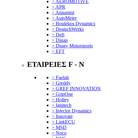
> AEROMOTIVE
> APR
> Aquamist
> AutoMeter
> Boulekos Dynamics
> DeatschWerks
> Defi
> Dinan
> Dragy Motorsports
> EFT
ΕΤΑΙΡΕΙΕΣ F - N
> Fuelab
> Greddy
> GREF INNOVATION
> GripOne
> Holley
> Ignitech
> Injector Dynamics
> Innovate
> LinkECU
> MSD
> Noco