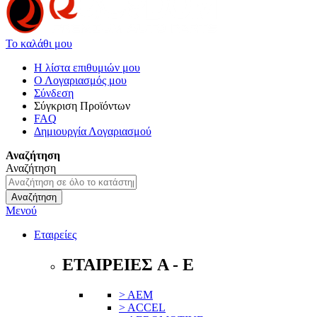
Το καλάθι μου
Η λίστα επιθυμιών μου
Ο Λογαριασμός μου
Σύνδεση
Σύγκριση Προϊόντων
FAQ
Δημιουργία Λογαριασμού
Αναζήτηση
Αναζήτηση
Αναζήτηση
Μενού
Εταιρείες
ΕΤΑΙΡΕΙΕΣ A - E
> AEM
> ACCEL