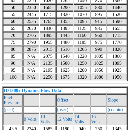
45
2255
1620
1265
1040
870
1360
50
2350
1665
1290
1055
880
1440
55
2445
1715
1320
1070
895
1520
60
2535
1765
1355
1095
915
1590
65
2620
1830
1395
1125
935
1655
70
2705
1895
1445
1160
960
1715
75
2790
1955
1480
1185
975
1770
80
2875
2015
1510
1205
990
1820
85
N/A
2075
1540
1220
1005
1860
90
N/A
2135
1580
1250
1025
1895
95
N/A
2195
1625
1280
1050
1925
100
N/A
2250
1675
1320
1080
1950
ID1300x Dynamic Flow Data
Fuel
Offset
Slope
Pressure
(psid)
(µsec)
(cc/min)
10
14
16
8 Volts
12 Volts
Volts
Volts
Volts
43.5
2340
1585
1180
940
750
1345