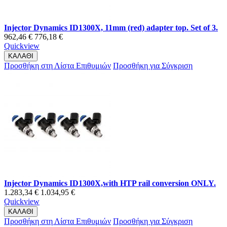
Injector Dynamics ID1300X, 11mm (red) adapter top. Set of 3.
962,46 €
776,18 €
Quickview
ΚΑΛΑΘΙ
Προσθήκη στη Λίστα Επιθυμιών
Προσθήκη για Σύγκριση
Injector Dynamics ID1300X,with HTP rail conversion ONLY.
1.283,34 €
1.034,95 €
Quickview
ΚΑΛΑΘΙ
Προσθήκη στη Λίστα Επιθυμιών
Προσθήκη για Σύγκριση