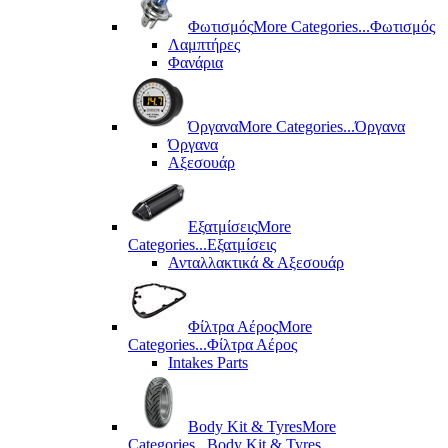
Φωτισμός
More Categories...
Φωτισμός
Λαμπτήρες
Φανάρια
Όργανα
More Categories...
Όργανα
Όργανα
Αξεσουάρ
Εξατμίσεις
More
Categories...
Εξατμίσεις
Ανταλλακτικά & Αξεσουάρ
Φίλτρα Αέρος
More
Categories...
Φίλτρα Αέρος
Intakes Parts
Body Kit & Tyres
More
Categories...
Body Kit & Tyres