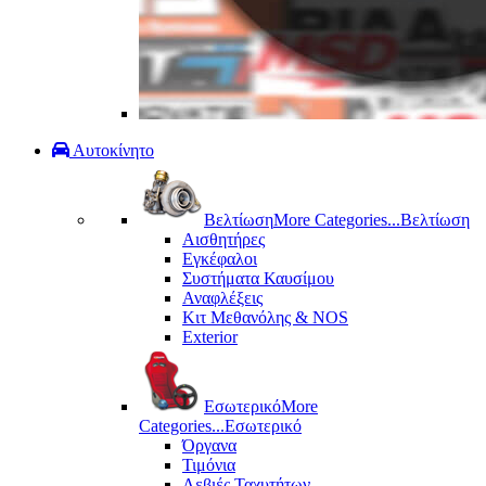
Αυτοκίνητο
Βελτίωση
More Categories...
Βελτίωση
Αισθητήρες
Εγκέφαλοι
Συστήματα Καυσίμου
Αναφλέξεις
Κιτ Μεθανόλης & ΝΟS
Exterior
Εσωτερικό
More
Categories...
Εσωτερικό
Όργανα
Τιμόνια
Λεβιές Ταχυτήτων