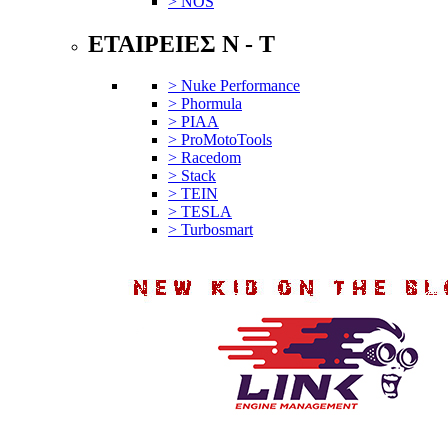
> NOS
ΕΤΑΙΡΕΙΕΣ N - T
> Nuke Performance
> Phormula
> PIAA
> ProMotoTools
> Racedom
> Stack
> TEIN
> TESLA
> Turbosmart