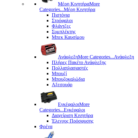
Μέρη Kινητήρα
More
Categories...
Μέρη Kινητήρα
Πιστόνια
Στρόφαλοι
Φλάντζες
Συμπλέκτης
Μπεκ Καυσίμου
Ανάφλεξη
More Categories...
Ανάφλεξη
Πλήρες Πακέτο Ανάφλεξης
Πολλαπλασιαστές
Μπουζί
Μπουζοκαλώδια
Αξεσουάρ
Εγκέφαλοι
More
Categories...
Εγκέφαλοι
Διαχείριση Κινητήρα
Έλεγχος Πρόσφυσης
Φρένα