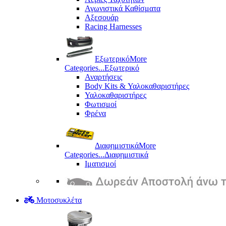
Αγωνιστικά Καθίσματα
Αξεσουάρ
Racing Harnesses
Εξωτερικό
More
Categories...
Εξωτερικό
Αναρτήσεις
Body Kits & Υαλοκαθαριστήρες
Υαλοκαθαριστήρες
Φωτισμοί
Φρένα
Διαφημιστικά
More
Categories...
Διαφημιστικά
Ιματισμοί
Μοτοσυκλέτα