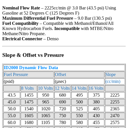
Nominal Flow Rate
– 2225cc/min @ 3.0 Bar (43.5 psi) Using
Gasoline at 52 Degrees C (125 Degrees F)
Maximum Differential Fuel Pressure
– 9.0 Bar (130.5 psi)
Fuel Compatibility
– Compatible with Methanol/Ethanol/All
Known Hydrocarbon Fuels.
Incompatible
with MTBE/Nitro
Methane/Nitro Propane.
Electrical Connector
– Denso
Slope & Offset vs Pressure
ID2000 Dynamic Flow Data
Fuel Pressure
Offset
Slope
(psid)
(µsec)
(cc/min)
8 Volts
10 Volts
12 Volts
14 Volts
16 Volts
43.5
1455
950
680
495
375
2225
45.0
1475
965
690
500
380
2255
50.0
1540
1020
720
525
405
2365
55.0
1605
1065
750
550
430
2470
60.0
1680
1105
780
580
455
2575