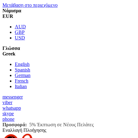
Μετάβαση στο περιεχόμενο
Νόμισμα
EUR
AUD
GBP
USD
Γλώσσα
Greek
English
Spanish
German
French
Italian
messenger
viber
whatsapp
skype
phone
Προσφορά:
5% Έκπτωση σε Νέους Πελάτες
Εναλλαγή Πλοήγησης