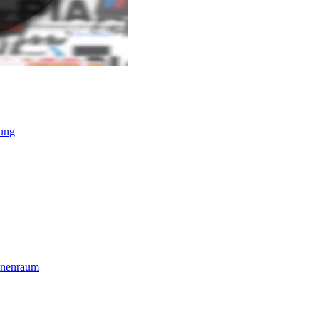
ung
nnenraum