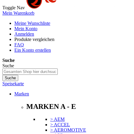
Toggle Nav
Mein Warenkorb
Meine Wunschliste
Mein Konto
Anmelden
Produkte vergleichen
FAQ
Ein Konto erstellen
Suche
Suche
Suche
Speisekarte
Marken
MARKEN A - E
> AEM
> ACCEL
> AEROMOTIVE