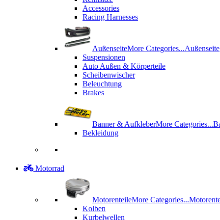
Accessories
Racing Harnesses
Außenseite
More Categories...
Außenseite
Suspensionen
Auto Außen & Körperteile
Scheibenwischer
Beleuchtung
Brakes
Banner & Aufkleber
More Categories...
B
Bekleidung
Motorrad
Motorenteile
More Categories...
Motorente
Kolben
Kurbelwellen