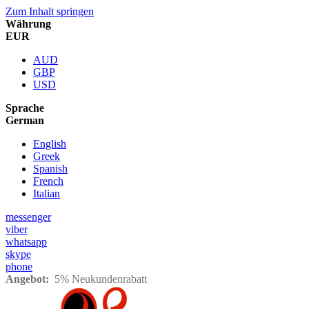
Zum Inhalt springen
Währung
EUR
AUD
GBP
USD
Sprache
German
English
Greek
Spanish
French
Italian
messenger
viber
whatsapp
skype
phone
Angebot:
5% Neukundenrabatt