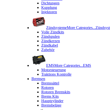
Dichtungen
Kupplung
Injektoren
Zündsysteme
More Categories...
Zündsys
Volle Zündkits
Zündspulen
Zündkerzen
Zündkabel
Zubehör
EMS
More Categories...
EMS
Motorsteuerung
Traktions Kontrolle
Bremsen
Bremssättel
Rotoren
Rotoren Bremskits
Brems Kits
Hauptzylinder
Bremsbeläge