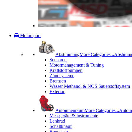
Motorsport
Abstimmung
More Categories...
Abstimm
Sensoren
Motormanagement & Tuning
Kraftstoffpumpen
Zündsysteme
Bremsen
Wasser Methanol & NOS Sauerstoffsystem
Exterior
Autoinnenraum
More Categories...
Autoi
Messgeräte & Instrumente
Lenkrad
Schaltknauf
Rennsitze