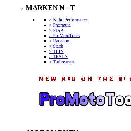
MARKEN N - T
> Nuke Performance
> Phormula
> PIAA
> ProMotoTools
> Racedom
> Stack
> TEIN
> TESLA
> Turbosmart