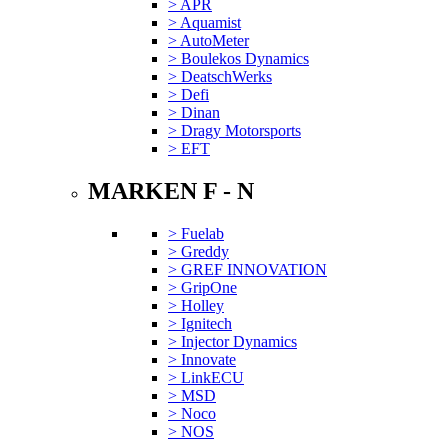
> APR
> Aquamist
> AutoMeter
> Boulekos Dynamics
> DeatschWerks
> Defi
> Dinan
> Dragy Motorsports
> EFT
MARKEN F - N
> Fuelab
> Greddy
> GREF INNOVATION
> GripOne
> Holley
> Ignitech
> Injector Dynamics
> Innovate
> LinkECU
> MSD
> Noco
> NOS