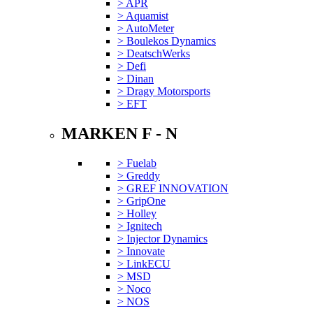
> APR
> Aquamist
> AutoMeter
> Boulekos Dynamics
> DeatschWerks
> Defi
> Dinan
> Dragy Motorsports
> EFT
MARKEN F - N
> Fuelab
> Greddy
> GREF INNOVATION
> GripOne
> Holley
> Ignitech
> Injector Dynamics
> Innovate
> LinkECU
> MSD
> Noco
> NOS