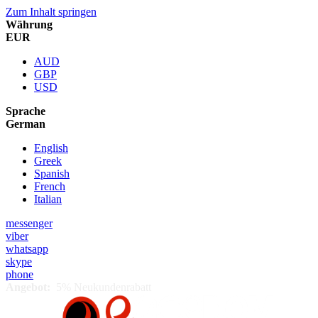
Zum Inhalt springen
Währung
EUR
AUD
GBP
USD
Sprache
German
English
Greek
Spanish
French
Italian
messenger
viber
whatsapp
skype
phone
Angebot:
5% Neukundenrabatt