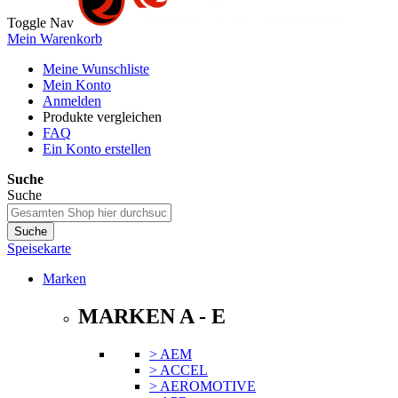
Toggle Nav
Mein Warenkorb
Meine Wunschliste
Mein Konto
Anmelden
Produkte vergleichen
FAQ
Ein Konto erstellen
Suche
Suche
Suche
Speisekarte
Marken
MARKEN A - E
> AEM
> ACCEL
> AEROMOTIVE