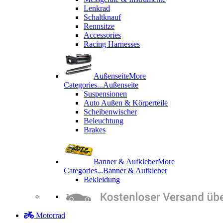
Lenkrad
Schaltknauf
Rennsitze
Accessories
Racing Harnesses
Außenseite
More
Categories...
Außenseite
Suspensionen
Auto Außen & Körperteile
Scheibenwischer
Beleuchtung
Brakes
Banner & Aufkleber
More
Categories...
Banner & Aufkleber
Bekleidung
Motorrad