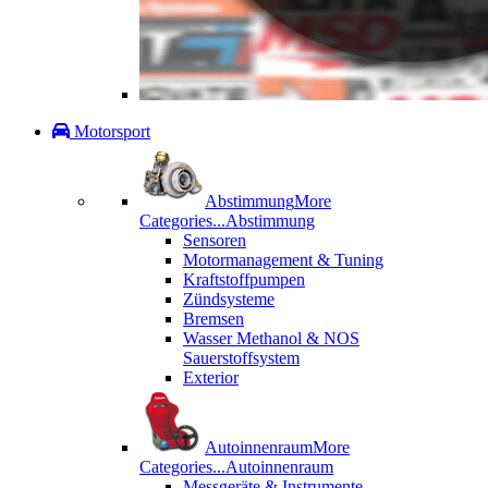
Motorsport
Abstimmung
More
Categories...
Abstimmung
Sensoren
Motormanagement & Tuning
Kraftstoffpumpen
Zündsysteme
Bremsen
Wasser Methanol & NOS
Sauerstoffsystem
Exterior
Autoinnenraum
More
Categories...
Autoinnenraum
Messgeräte & Instrumente