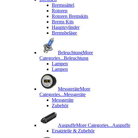
Bremssättel
Rotoren
Rotoren Bremskits
Brems Kits
Hauptzylinder
Bremsbeläge
Beleuchtung
More
Categories...
Beleuchtung
Lampen
Lampen
Messgeräte
More
Categories...
Messgeräte
Messgeräte
Zubehör
Auspuffe
More Categories...
Auspuffe
Ersatzteile & Zubehör