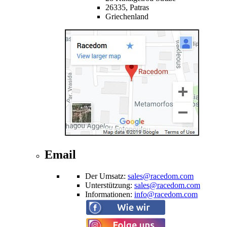
26335,
Patras
Griechenland
Email
Der Umsatz
:
sales@racedom.com
Unterstützung
:
sales@racedom.com
Informationen
:
info@racedom.com