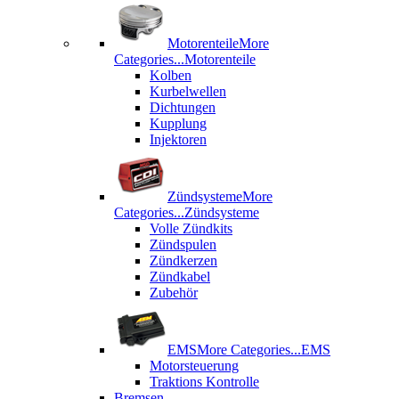
Motorenteile
More
Categories...
Motorenteile
Kolben
Kurbelwellen
Dichtungen
Kupplung
Injektoren
Zündsysteme
More
Categories...
Zündsysteme
Volle Zündkits
Zündspulen
Zündkerzen
Zündkabel
Zubehör
EMS
More Categories...
EMS
Motorsteuerung
Traktions Kontrolle
Bremsen