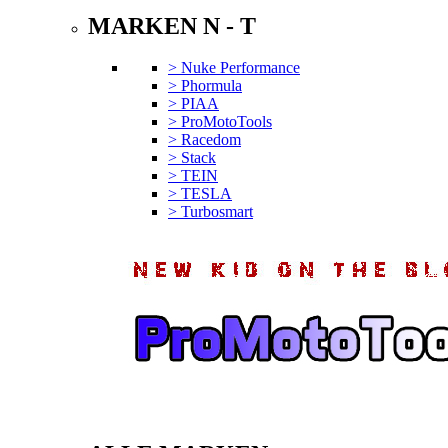
MARKEN N - T
> Nuke Performance
> Phormula
> PIAA
> ProMotoTools
> Racedom
> Stack
> TEIN
> TESLA
> Turbosmart