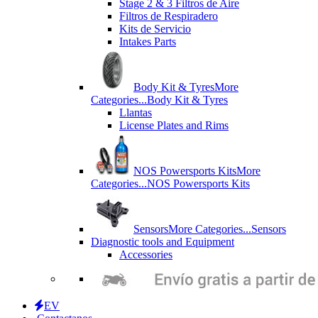
Stage 2 & 3 Filtros de Aire
Filtros de Respiradero
Kits de Servicio
Intakes Parts
Body Kit & Tyres
More
Categories...
Body Kit & Tyres
Llantas
License Plates and Rims
NOS Powersports Kits
More
Categories...
NOS Powersports Kits
Sensors
More Categories...
Sensors
Diagnostic tools and Equipment
Accessories
EV