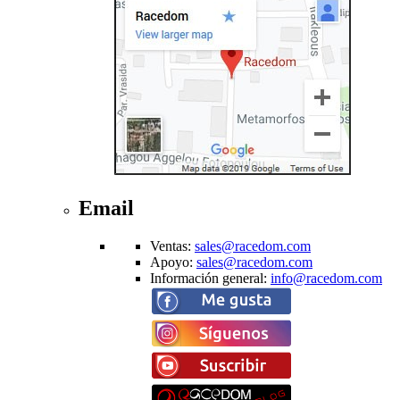
Email
Ventas
:
sales@racedom.com
Apoyo
:
sales@racedom.com
Información general
:
info@racedom.com