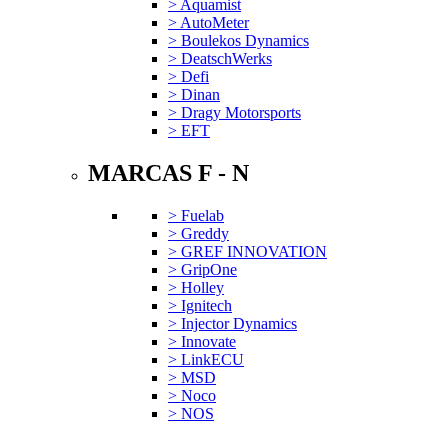
> Aquamist
> AutoMeter
> Boulekos Dynamics
> DeatschWerks
> Defi
> Dinan
> Dragy Motorsports
> EFT
MARCAS F - N
> Fuelab
> Greddy
> GREF INNOVATION
> GripOne
> Holley
> Ignitech
> Injector Dynamics
> Innovate
> LinkECU
> MSD
> Noco
> NOS