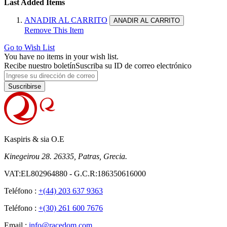
Last Added Items
ANADIR AL CARRITO
ANADIR AL CARRITO
Remove This Item
Go to Wish List
You have no items in your wish list.
Recibe nuestro boletín
Suscriba su ID de correo electrónico
Suscribirse
Kaspiris & sia O.E
Kinegeirou 28. 26335, Patras, Grecia.
VAT:EL802964880 - G.C.R:186350616000
Teléfono :
+(44) 203 637 9363
Teléfono :
+(30) 261 600 7676
Email :
info@racedom.com