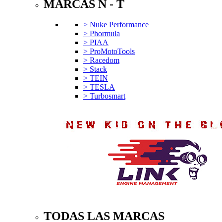
MARCAS N - T
> Nuke Performance
> Phormula
> PIAA
> ProMotoTools
> Racedom
> Stack
> TEIN
> TESLA
> Turbosmart
TODAS LAS MARCAS