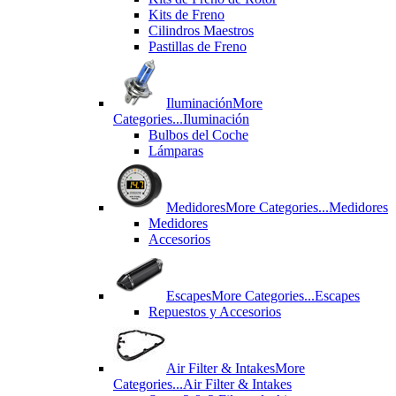
Kits de Freno
Cilindros Maestros
Pastillas de Freno
Iluminación
More
Categories...
Iluminación
Bulbos del Coche
Lámparas
Medidores
More Categories...
Medidores
Medidores
Accesorios
Escapes
More Categories...
Escapes
Repuestos y Accesorios
Air Filter & Intakes
More
Categories...
Air Filter & Intakes