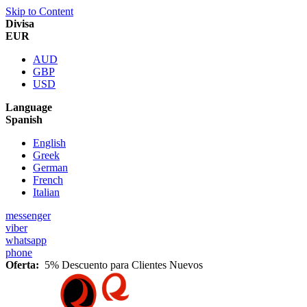
Skip to Content
Divisa
EUR
AUD
GBP
USD
Language
Spanish
English
Greek
German
French
Italian
messenger
viber
whatsapp
phone
Oferta:
5% Descuento para Clientes Nuevos