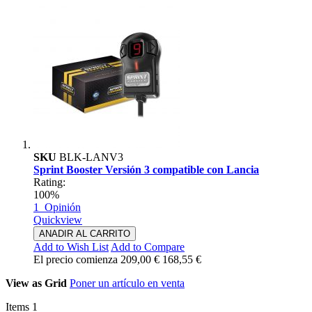
SKU
BLK-LANV3
Sprint Booster Versión 3 compatible con Lancia
Rating:
100%
1
Opinión
Quickview
ANADIR AL CARRITO
Add to Wish List
Add to Compare
El precio comienza
209,00 €
168,55 €
View as
Grid
Poner un artículo en venta
Items
1