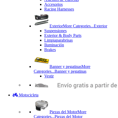
Accesorios
Racing Harnesses
Exterior
More Categories...
Exterior
Suspensiones
Exterior & Body Parts
Limpiaparabrisas
Iluminación
Brakes
Banner y pegatinas
More
Categories...
Banner y pegatinas
Vestir
Motocicleta
Piezas del Motor
More
Categories...
Piezas del Motor