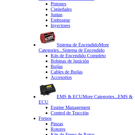
Pistones
Cigüeñales
Juntas
Εmbrague
Inyectores
Sistema de Encendido
More
Categories...
Sistema de Encendido
Kits de Encendido Completo
Bobinas de Ignición
Bujías
Cables de Bujías
Accesorios
EMS & ECU
More Categories...
EMS &
ECU
Engine Management
Control de Tracción
Frenos
Pinzas
Rotores
Kits de Freno de Rotor