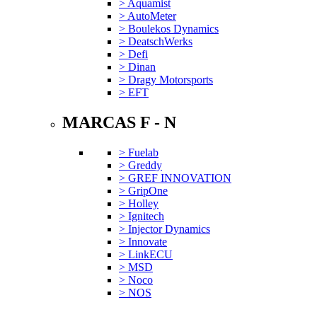
> Aquamist
> AutoMeter
> Boulekos Dynamics
> DeatschWerks
> Defi
> Dinan
> Dragy Motorsports
> EFT
MARCAS F - N
> Fuelab
> Greddy
> GREF INNOVATION
> GripOne
> Holley
> Ignitech
> Injector Dynamics
> Innovate
> LinkECU
> MSD
> Noco
> NOS