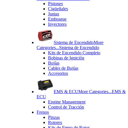
Pistones
Cigüeñales
Juntas
Εmbrague
Inyectores
Sistema de Encendido
More
Categories...
Sistema de Encendido
Kits de Encendido Completo
Bobinas de Ignición
Bujías
Cables de Bujías
Accesorios
EMS & ECU
More Categories...
EMS &
ECU
Engine Management
Control de Tracción
Frenos
Pinzas
Rotores
Kits de Freno de Rotor