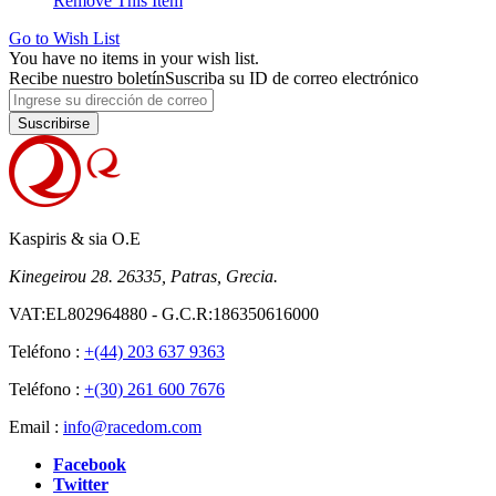
Remove This Item
Go to Wish List
You have no items in your wish list.
Recibe nuestro boletín
Suscriba su ID de correo electrónico
Suscribirse
Kaspiris & sia O.E
Kinegeirou 28. 26335, Patras, Grecia.
VAT:EL802964880 - G.C.R:186350616000
Teléfono :
+(44) 203 637 9363
Teléfono :
+(30) 261 600 7676
Email :
info@racedom.com
Facebook
Twitter