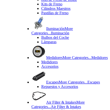
Kits de Freno
Cilindros Maestros
Pastillas de Freno
Iluminación
More
Categories...
Iluminación
Bulbos del Coche
Lámparas
Medidores
More Categories...
Medidores
Medidores
Accesorios
Escapes
More Categories...
Escapes
Repuestos y Accesorios
Air Filter & Intakes
More
Categories...
Air Filter & Intakes