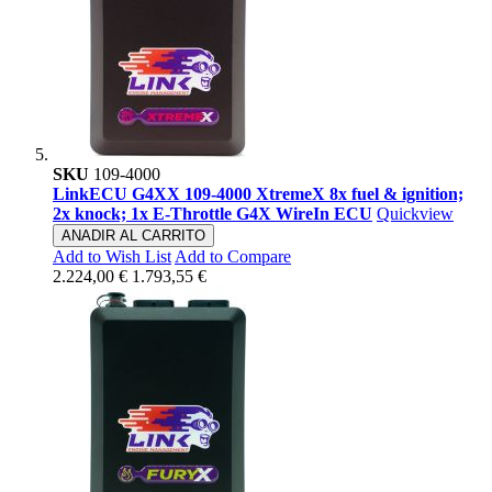
SKU
109-4000
LinkECU G4XX 109-4000 XtremeX 8x fuel & ignition;
2x knock; 1x E-Throttle G4X WireIn ECU
Quickview
ANADIR AL CARRITO
Add to Wish List
Add to Compare
2.224,00 €
1.793,55 €