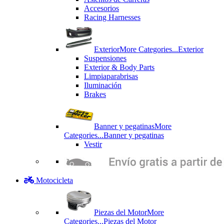
Accesorios
Racing Harnesses
Exterior
More Categories...
Exterior
Suspensiones
Exterior & Body Parts
Limpiaparabrisas
Iluminación
Brakes
Banner y pegatinas
More
Categories...
Banner y pegatinas
Vestir
Motocicleta
Piezas del Motor
More
Categories...
Piezas del Motor