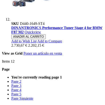
SKU
D440-1649-ST4
DINANTRONICS Performance Tuner Stage 4 for BMW
F87 M2
Quickview
ANADIR AL CARRITO
Add to Wish List
Add to Compare
2.730,67 €
2.202,15 €
View as
Grid
Poner un artículo en venta
Items
12
Page
You're currently reading page
1
Page
2
Page
3
Page
4
Page
5
Page
Siguiente