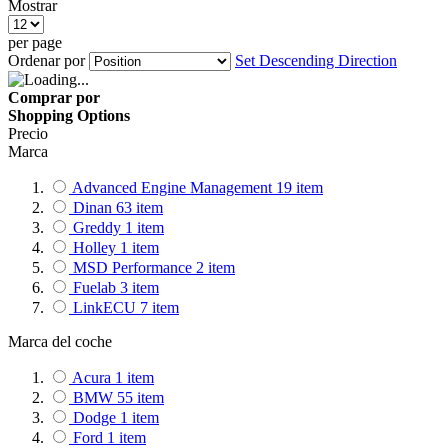
Mostrar
per page
Ordenar por
Set Descending Direction
Comprar por
Shopping Options
Precio
Marca
Advanced Engine Management
19
item
Dinan
63
item
Greddy
1
item
Holley
1
item
MSD Performance
2
item
Fuelab
3
item
LinkECU
7
item
Marca del coche
Acura
1
item
BMW
55
item
Dodge
1
item
Ford
1
item