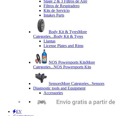
Stage 2 & 3 Filtros de Aire
Filtros de Respiradero
Kits de Servicio
Intakes Parts
Body Kit & Tyres
More
Categories...
Body Kit & Tyres
Llantas
License Plates and Rims
NOS Powersports Kits
More
Categories...
NOS Powersports Kits
Sensors
More Categories...
Sensors
Diagnostic tools and Equipment
Accessories
EV