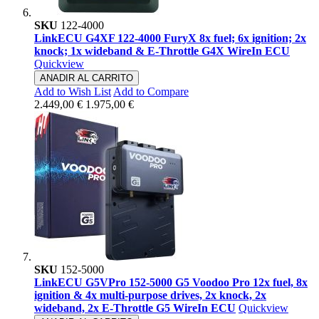
SKU
122-4000
LinkECU G4XF 122-4000 FuryX 8x fuel; 6x ignition; 2x
knock; 1x wideband & E-Throttle G4X WireIn ECU
Quickview
ANADIR AL CARRITO
Add to Wish List
Add to Compare
2.449,00 €
1.975,00 €
SKU
152-5000
LinkECU G5VPro 152-5000 G5 Voodoo Pro 12x fuel, 8x
ignition & 4x multi-purpose drives, 2x knock, 2x
wideband, 2x E-Throttle G5 WireIn ECU
Quickview