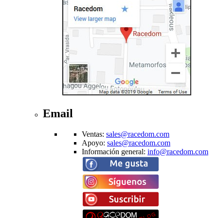
Email
Ventas
:
sales@racedom.com
Apoyo
:
sales@racedom.com
Información general
:
info@racedom.com