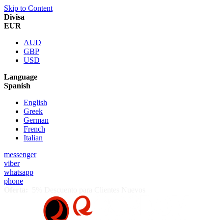
Skip to Content
Divisa
EUR
AUD
GBP
USD
Language
Spanish
English
Greek
German
French
Italian
messenger
viber
whatsapp
phone
Oferta:
5% Descuento para Clientes Nuevos