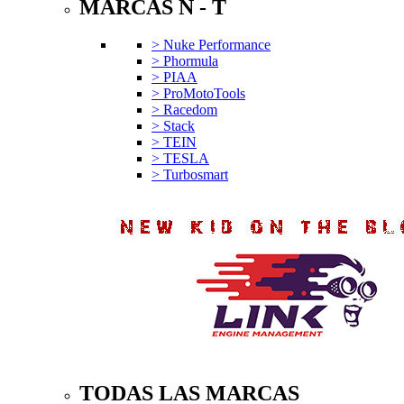
MARCAS N - T
> Nuke Performance
> Phormula
> PIAA
> ProMotoTools
> Racedom
> Stack
> TEIN
> TESLA
> Turbosmart
TODAS LAS MARCAS