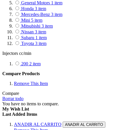
General Motors
1
item
Honda
3
item
Mercedes-Benz
3
item
Mini
5
item
Mitsubishi
3
item
Nissan
3
item
Subaru
1
item
Toyota
3
item
Injectors cc/min
200
2
item
Compare Products
Remove This Item
Compare
Borrar todo
You have no items to compare.
My Wish List
Last Added Items
ANADIR AL CARRITO
ANADIR AL CARRITO