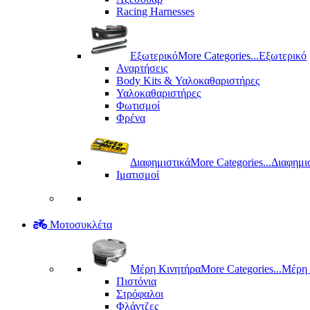
Racing Harnesses
Εξωτερικό
More Categories...
Εξωτερικό
Αναρτήσεις
Body Kits & Υαλοκαθαριστήρες
Υαλοκαθαριστήρες
Φωτισμοί
Φρένα
Διαφημιστικά
More Categories...
Διαφημι
Ιματισμοί
Μοτοσυκλέτα
Μέρη Kινητήρα
More Categories...
Μέρη 
Πιστόνια
Στρόφαλοι
Φλάντζες