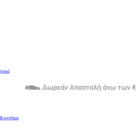
στικά
Kινητήρα