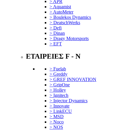
> APR
> Aquamist
> AutoMeter
> Boulekos Dynamics
> DeatschWerks
> Defi
> Dinan
> Dragy Motorsports
> EFT
ΕΤΑΙΡΕΙΕΣ F - N
> Fuelab
> Greddy
> GREF INNOVATION
> GripOne
> Holley
> Ignitech
> Injector Dynamics
> Innovate
> LinkECU
> MSD
> Noco
> NOS