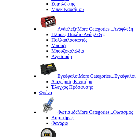
Συμπλέκτης
Μπεκ Καυσίμου
Ανάφλεξη
More Categories...
Ανάφλεξη
Πλήρες Πακέτο Ανάφλεξης
Πολλαπλασιαστές
Μπουζί
Μπουζοκαλώδια
Αξεσουάρ
Εγκέφαλοι
More Categories...
Εγκέφαλοι
Διαχείριση Κινητήρα
Έλεγχος Πρόσφυσης
Φρένα
Φωτισμός
More Categories...
Φωτισμός
Λαμπτήρες
Φανάρια