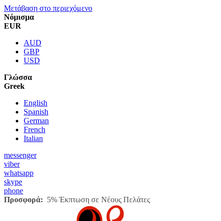
Μετάβαση στο περιεχόμενο
Νόμισμα
EUR
AUD
GBP
USD
Γλώσσα
Greek
English
Spanish
German
French
Italian
messenger
viber
whatsapp
skype
phone
Προσφορά:
5% Έκπτωση σε Νέους Πελάτες