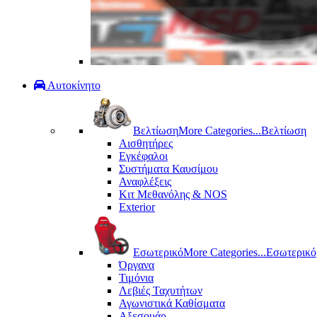
Αυτοκίνητο
Βελτίωση
More Categories...
Βελτίωση
Αισθητήρες
Εγκέφαλοι
Συστήματα Καυσίμου
Αναφλέξεις
Κιτ Μεθανόλης & ΝΟS
Exterior
Εσωτερικό
More Categories...
Εσωτερικό
Όργανα
Τιμόνια
Λεβιές Ταχυτήτων
Αγωνιστικά Καθίσματα
Αξεσουάρ