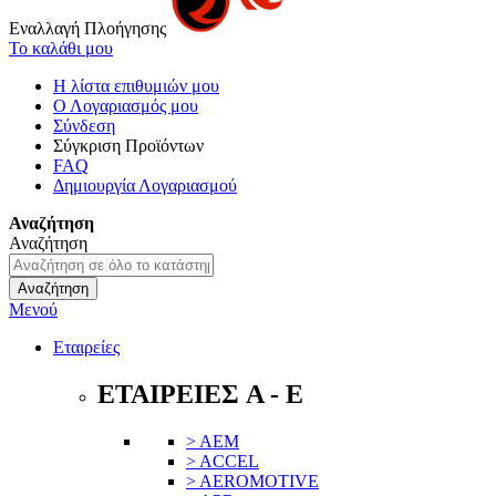
Εναλλαγή Πλοήγησης
Το καλάθι μου
Η λίστα επιθυμιών μου
Ο Λογαριασμός μου
Σύνδεση
Σύγκριση Προϊόντων
FAQ
Δημιουργία Λογαριασμού
Αναζήτηση
Αναζήτηση
Αναζήτηση
Μενού
Εταιρείες
ΕΤΑΙΡΕΙΕΣ A - E
> AEM
> ACCEL
> AEROMOTIVE