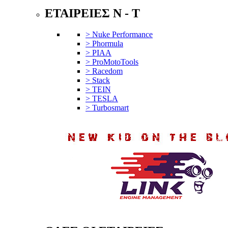
ΕΤΑΙΡΕΙΕΣ N - T
> Nuke Performance
> Phormula
> PIAA
> ProMotoTools
> Racedom
> Stack
> TEIN
> TESLA
> Turbosmart