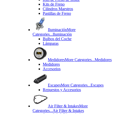
Kits de Freno
Cilindros Maestros
Pastillas de Freno
Iluminación
More
Categories...
Iluminación
Bulbos del Coche
Lámparas
Medidores
More Categories...
Medidores
Medidores
Accesorios
Escapes
More Categories...
Escapes
Repuestos y Accesorios
Air Filter & Intakes
More
Categories...
Air Filter & Intakes