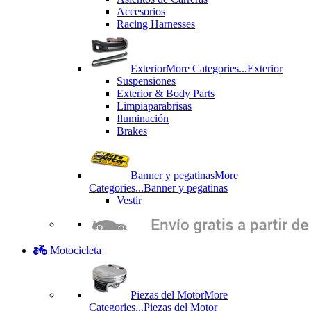
Accesorios
Racing Harnesses
Exterior
More Categories...
Exterior
Suspensiones
Exterior & Body Parts
Limpiaparabrisas
Iluminación
Brakes
Banner y pegatinas
More
Categories...
Banner y pegatinas
Vestir
Motocicleta
Piezas del Motor
More
Categories...
Piezas del Motor