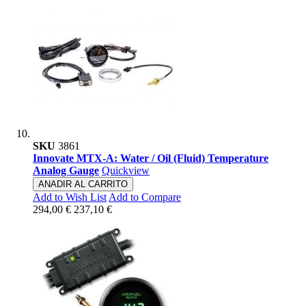
SKU
3861
Innovate MTX-A: Water / Oil (Fluid) Temperature
Analog Gauge
Quickview
ANADIR AL CARRITO
Add to Wish List
Add to Compare
294,00 €
237,10 €