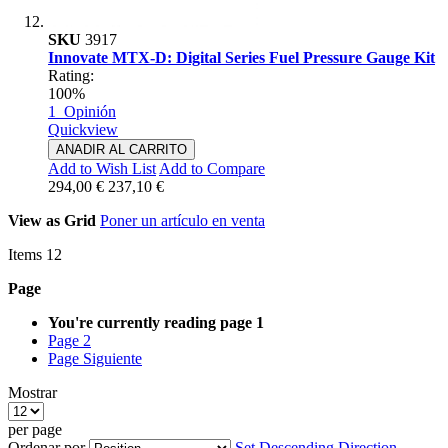
SKU
3917
Innovate MTX-D: Digital Series Fuel Pressure Gauge Kit
Rating:
100%
1
Opinión
Quickview
ANADIR AL CARRITO
Add to Wish List
Add to Compare
294,00 €
237,10 €
View as
Grid
Poner un artículo en venta
Items
12
Page
You're currently reading page
1
Page
2
Page
Siguiente
Mostrar
per page
Ordenar por
Set Descending Direction