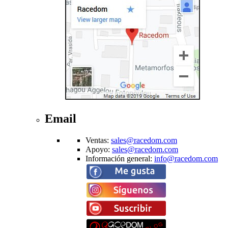
Email
Ventas
:
sales@racedom.com
Apoyo
:
sales@racedom.com
Información general
:
info@racedom.com