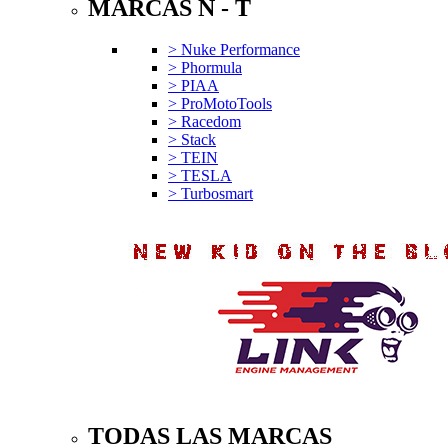
MARCAS N - T
> Nuke Performance
> Phormula
> PIAA
> ProMotoTools
> Racedom
> Stack
> TEIN
> TESLA
> Turbosmart
TODAS LAS MARCAS