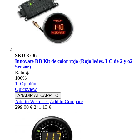
SKU
3796
Innovate DB Kit de color rojo (Rojo ledes, LC de 2 y o2
Sensor)
Rating:
100%
1
Opinión
Quickview
ANADIR AL CARRITO
Add to Wish List
Add to Compare
299,00 €
241,13 €