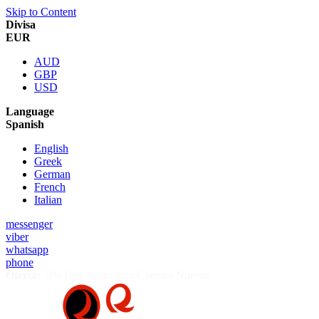
Skip to Content
Divisa
EUR
AUD
GBP
USD
Language
Spanish
English
Greek
German
French
Italian
messenger
viber
whatsapp
phone
Oferta:
5% Descuento para Clientes Nuevos