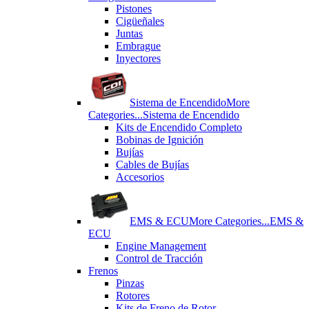
Pistones
Cigüeñales
Juntas
Εmbrague
Inyectores
Sistema de Encendido
More
Categories...
Sistema de Encendido
Kits de Encendido Completo
Bobinas de Ignición
Bujías
Cables de Bujías
Accesorios
EMS & ECU
More Categories...
EMS &
ECU
Engine Management
Control de Tracción
Frenos
Pinzas
Rotores
Kits de Freno de Rotor