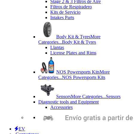
Stage 2 & 3 Filtros de Aire
Filtros de Respiradero
Kits de Servicio
Intakes Parts
Body Kit & Tyres
More
Categories...
Body Kit & Tyres
Llantas
License Plates and Rims
NOS Powersports Kits
More
Categories...
NOS Powersports Kits
Sensors
More Categories...
Sensors
Diagnostic tools and Equipment
Accessories
EV