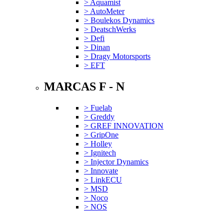
> Aquamist
> AutoMeter
> Boulekos Dynamics
> DeatschWerks
> Defi
> Dinan
> Dragy Motorsports
> EFT
MARCAS F - N
> Fuelab
> Greddy
> GREF INNOVATION
> GripOne
> Holley
> Ignitech
> Injector Dynamics
> Innovate
> LinkECU
> MSD
> Noco
> NOS