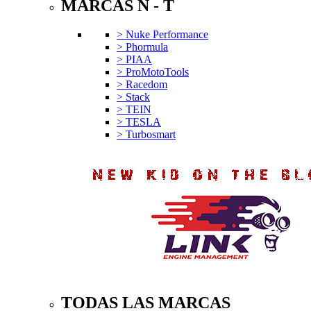
MARCAS N - T
> Nuke Performance
> Phormula
> PIAA
> ProMotoTools
> Racedom
> Stack
> TEIN
> TESLA
> Turbosmart
TODAS LAS MARCAS