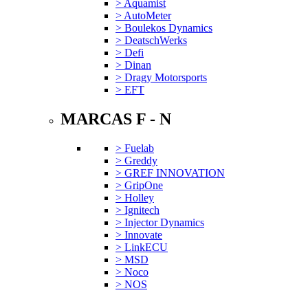
> Aquamist
> AutoMeter
> Boulekos Dynamics
> DeatschWerks
> Defi
> Dinan
> Dragy Motorsports
> EFT
MARCAS F - N
> Fuelab
> Greddy
> GREF INNOVATION
> GripOne
> Holley
> Ignitech
> Injector Dynamics
> Innovate
> LinkECU
> MSD
> Noco
> NOS