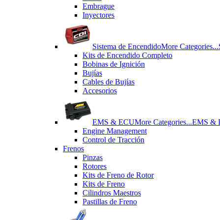
Εmbrague
Inyectores
Sistema de Encendido
More Categories...
Kits de Encendido Completo
Bobinas de Ignición
Bujías
Cables de Bujías
Accesorios
EMS & ECU
More Categories...
EMS &
Engine Management
Control de Tracción
Frenos
Pinzas
Rotores
Kits de Freno de Rotor
Kits de Freno
Cilindros Maestros
Pastillas de Freno