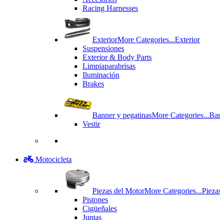
Racing Harnesses
Exterior
More Categories...
Exterior
Suspensiones
Exterior & Body Parts
Limpiaparabrisas
Iluminación
Brakes
Banner y pegatinas
More Categories...
Ban
Vestir
Motocicleta
Piezas del Motor
More Categories...
Pieza
Pistones
Cigüeñales
Juntas