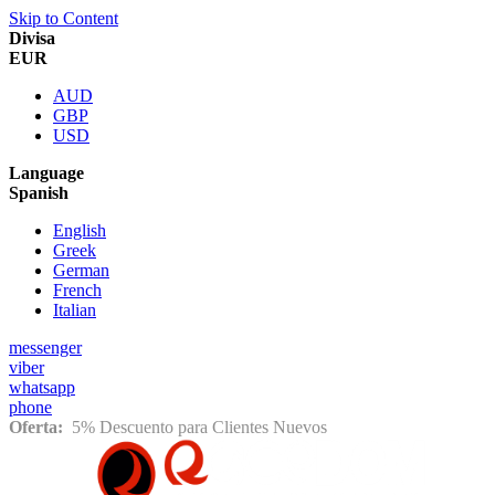
Skip to Content
Divisa
EUR
AUD
GBP
USD
Language
Spanish
English
Greek
German
French
Italian
messenger
viber
whatsapp
phone
Oferta:
5% Descuento para Clientes Nuevos