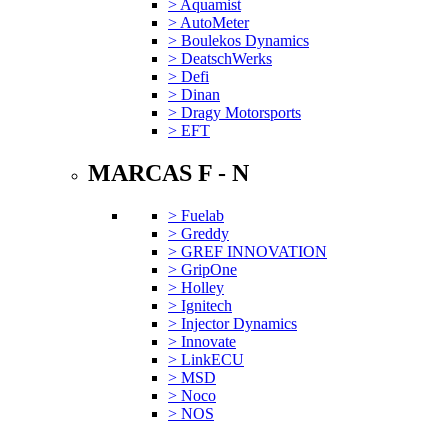
> Aquamist
> AutoMeter
> Boulekos Dynamics
> DeatschWerks
> Defi
> Dinan
> Dragy Motorsports
> EFT
MARCAS F - N
> Fuelab
> Greddy
> GREF INNOVATION
> GripOne
> Holley
> Ignitech
> Injector Dynamics
> Innovate
> LinkECU
> MSD
> Noco
> NOS