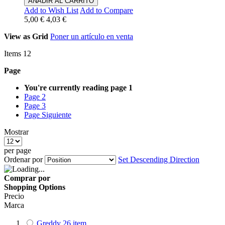
ANADIR AL CARRITO
Add to Wish List
Add to Compare
5,00 €
4,03 €
View as
Grid
Poner un artículo en venta
Items
12
Page
You're currently reading page
1
Page
2
Page
3
Page
Siguiente
Mostrar
per page
Ordenar por
Set Descending Direction
Comprar por
Shopping Options
Precio
Marca
Greddy
26
item