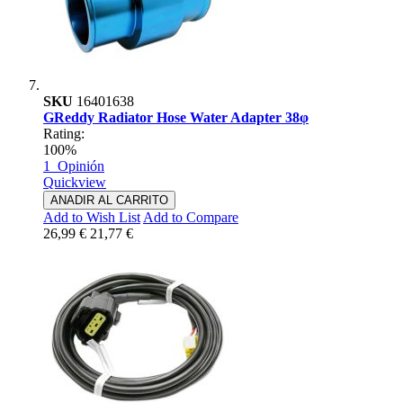
SKU
16401638
GReddy Radiator Hose Water Adapter 38φ
Rating:
100%
1
Opinión
Quickview
ANADIR AL CARRITO
Add to Wish List
Add to Compare
26,99 €
21,77 €