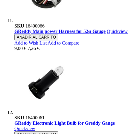
SKU
16400066
GReddy Main power Harness for 52φ Gauge
Quickview
ANADIR AL CARRITO
Add to Wish List
Add to Compare
9,00 €
7,26 €
SKU
16400061
GReddy Electronic Light Bulb for Greddy Gauge
Quickview