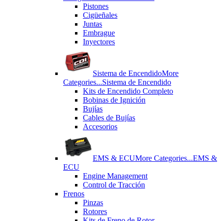
Pistones
Cigüeñales
Juntas
Εmbrague
Inyectores
Sistema de Encendido
More
Categories...
Sistema de Encendido
Kits de Encendido Completo
Bobinas de Ignición
Bujías
Cables de Bujías
Accesorios
EMS & ECU
More Categories...
EMS &
ECU
Engine Management
Control de Tracción
Frenos
Pinzas
Rotores
Kits de Freno de Rotor