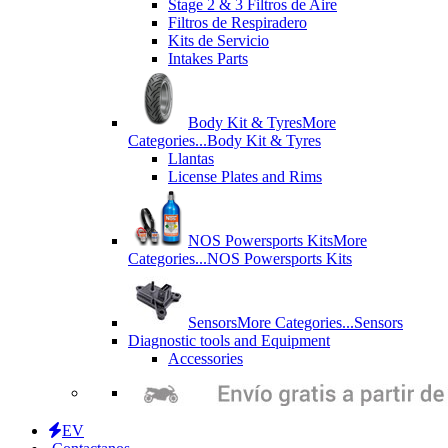
Stage 2 & 3 Filtros de Aire
Filtros de Respiradero
Kits de Servicio
Intakes Parts
Body Kit & Tyres
More
Categories...
Body Kit & Tyres
Llantas
License Plates and Rims
NOS Powersports Kits
More
Categories...
NOS Powersports Kits
Sensors
More Categories...
Sensors
Diagnostic tools and Equipment
Accessories
EV