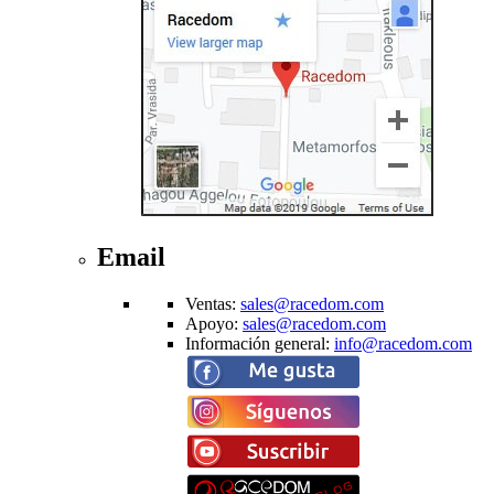
Email
Ventas
:
sales@racedom.com
Apoyo
:
sales@racedom.com
Información general
:
info@racedom.com