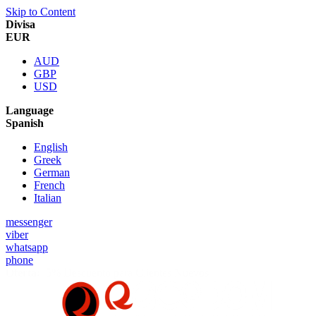
Skip to Content
Divisa
EUR
AUD
GBP
USD
Language
Spanish
English
Greek
German
French
Italian
messenger
viber
whatsapp
phone
Oferta:
5% Descuento para Clientes Nuevos