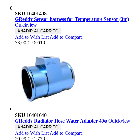
SKU
16401408
GReddy Sensor harness for Temperature Sensor (3m)
Quickview
ANADIR AL CARRITO
Add to Wish List
Add to Compare
33,00 €
26,61 €
SKU
16401640
GReddy Radiator Hose Water Adapter 40φ
Quickview
ANADIR AL CARRITO
Add to Wish List
Add to Compare
26,99 €
21,77 €