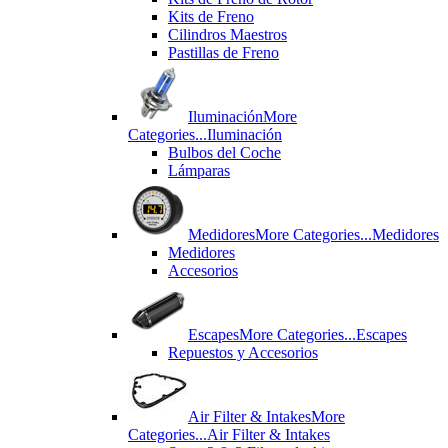
Kits de Freno
Cilindros Maestros
Pastillas de Freno
Iluminación
More
Categories...
Iluminación
Bulbos del Coche
Lámparas
Medidores
More Categories...
Medidores
Medidores
Accesorios
Escapes
More Categories...
Escapes
Repuestos y Accesorios
Air Filter & Intakes
More
Categories...
Air Filter & Intakes