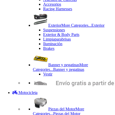
Accesorios
Racing Harnesses
Exterior
More Categories...
Exterior
Suspensiones
Exterior & Body Parts
Limpiaparabrisas
Iluminación
Brakes
Banner y pegatinas
More
Categories...
Banner y pegatinas
Vestir
Motocicleta
Piezas del Motor
More
Categories...
Piezas del Motor