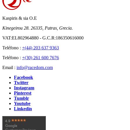
Kaspiris & sia O.E
Kinegeirou 28. 26335, Patras, Grecia.
VAT:EL802964880 - G.C.R:186350616000
Teléfono :
+(44) 203 637 9363
Teléfono :
+(30) 261 600 7676
Email :
info@racedom.com
Facebook
Twitter
Instagram
Pinterest
Tumblr
Youtube
Linkedin