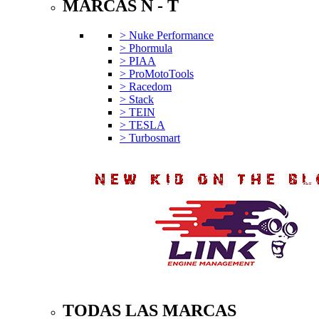
MARCAS N - T
> Nuke Performance
> Phormula
> PIAA
> ProMotoTools
> Racedom
> Stack
> TEIN
> TESLA
> Turbosmart
TODAS LAS MARCAS