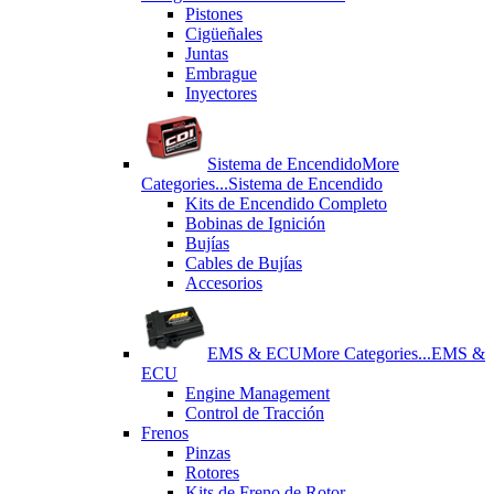
Pistones
Cigüeñales
Juntas
Εmbrague
Inyectores
Sistema de Encendido
More
Categories...
Sistema de Encendido
Kits de Encendido Completo
Bobinas de Ignición
Bujías
Cables de Bujías
Accesorios
EMS & ECU
More Categories...
EMS &
ECU
Engine Management
Control de Tracción
Frenos
Pinzas
Rotores
Kits de Freno de Rotor