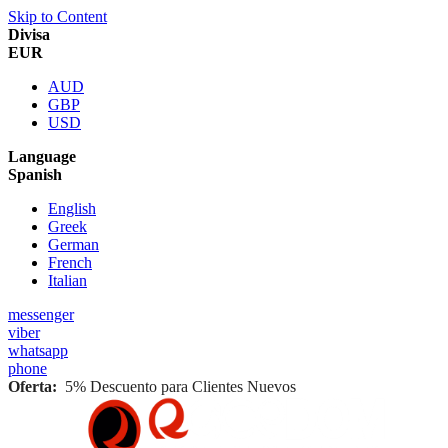
Skip to Content
Divisa
EUR
AUD
GBP
USD
Language
Spanish
English
Greek
German
French
Italian
messenger
viber
whatsapp
phone
Oferta:
5% Descuento para Clientes Nuevos