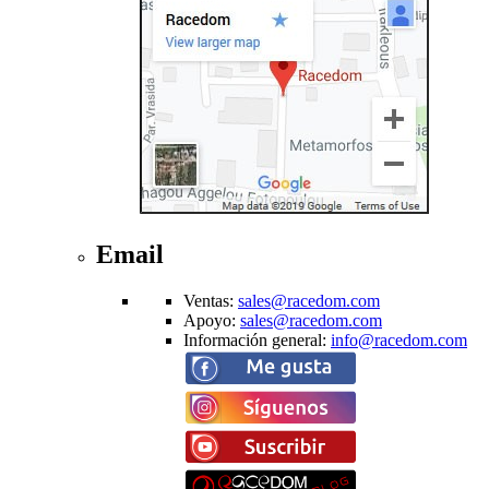
Email
Ventas
:
sales@racedom.com
Apoyo
:
sales@racedom.com
Información general
:
info@racedom.com