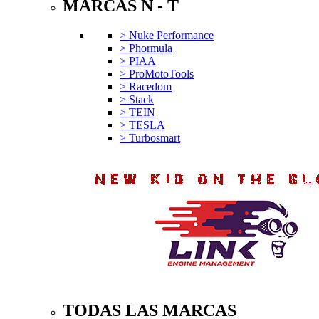
MARCAS N - T
> Nuke Performance
> Phormula
> PIAA
> ProMotoTools
> Racedom
> Stack
> TEIN
> TESLA
> Turbosmart
TODAS LAS MARCAS