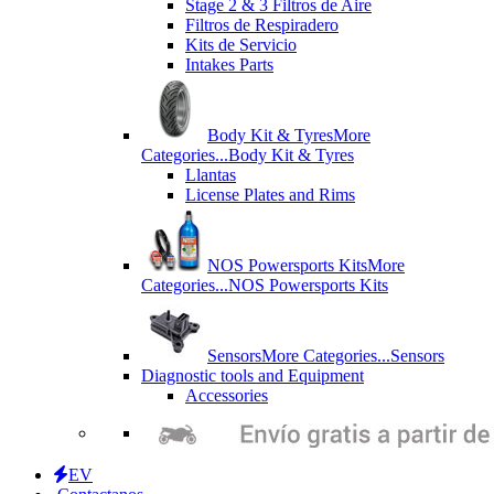
Stage 2 & 3 Filtros de Aire
Filtros de Respiradero
Kits de Servicio
Intakes Parts
Body Kit & Tyres
More
Categories...
Body Kit & Tyres
Llantas
License Plates and Rims
NOS Powersports Kits
More
Categories...
NOS Powersports Kits
Sensors
More Categories...
Sensors
Diagnostic tools and Equipment
Accessories
EV