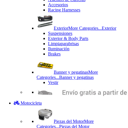
Accesorios
Racing Harnesses
Exterior
More Categories...
Exterior
Suspensiones
Exterior & Body Parts
Limpiaparabrisas
Iluminación
Brakes
Banner y pegatinas
More
Categories...
Banner y pegatinas
Vestir
Motocicleta
Piezas del Motor
More
Categories...
Piezas del Motor