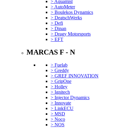
> Aquamist
> AutoMeter
> Boulekos Dynamics
> DeatschWerks
> Defi
> Dinan
> Dragy Motorsports
> EFT
MARCAS F - N
> Fuelab
> Greddy
> GREF INNOVATION
> GripOne
> Holley
> Ignitech
> Injector Dynamics
> Innovate
> LinkECU
> MSD
> Noco
> NOS