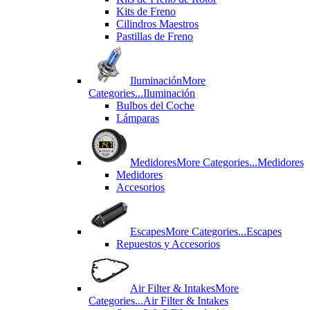
Kits de Freno
Cilindros Maestros
Pastillas de Freno
Iluminación
More
Categories...
Iluminación
Bulbos del Coche
Lámparas
Medidores
More Categories...
Medidores
Medidores
Accesorios
Escapes
More Categories...
Escapes
Repuestos y Accesorios
Air Filter & Intakes
More
Categories...
Air Filter & Intakes