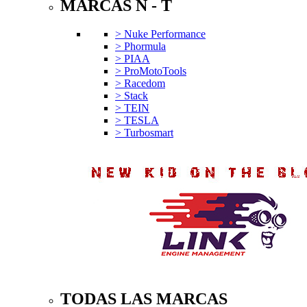
MARCAS N - T
> Nuke Performance
> Phormula
> PIAA
> ProMotoTools
> Racedom
> Stack
> TEIN
> TESLA
> Turbosmart
TODAS LAS MARCAS