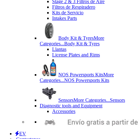
Stage 2 & 3 Filtros de Aire
Filtros de Respiradero
Kits de Servicio
Intakes Parts
Body Kit & Tyres
More
Categories...
Body Kit & Tyres
Llantas
License Plates and Rims
NOS Powersports Kits
More
Categories...
NOS Powersports Kits
Sensors
More Categories...
Sensors
Diagnostic tools and Equipment
Accessories
EV