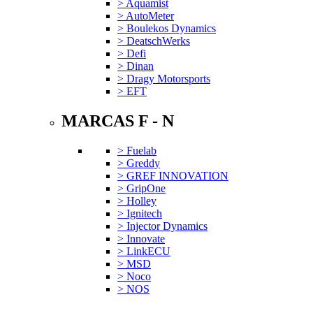
> Aquamist
> AutoMeter
> Boulekos Dynamics
> DeatschWerks
> Defi
> Dinan
> Dragy Motorsports
> EFT
MARCAS F - N
> Fuelab
> Greddy
> GREF INNOVATION
> GripOne
> Holley
> Ignitech
> Injector Dynamics
> Innovate
> LinkECU
> MSD
> Noco
> NOS