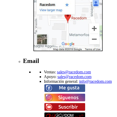
Email
Ventas
:
sales@racedom.com
Apoyo
:
sales@racedom.com
Información general
:
info@racedom.com