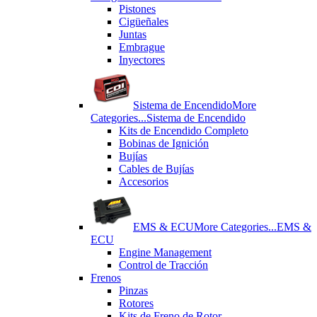
Pistones
Cigüeñales
Juntas
Εmbrague
Inyectores
Sistema de Encendido
More
Categories...
Sistema de Encendido
Kits de Encendido Completo
Bobinas de Ignición
Bujías
Cables de Bujías
Accesorios
EMS & ECU
More Categories...
EMS &
ECU
Engine Management
Control de Tracción
Frenos
Pinzas
Rotores
Kits de Freno de Rotor