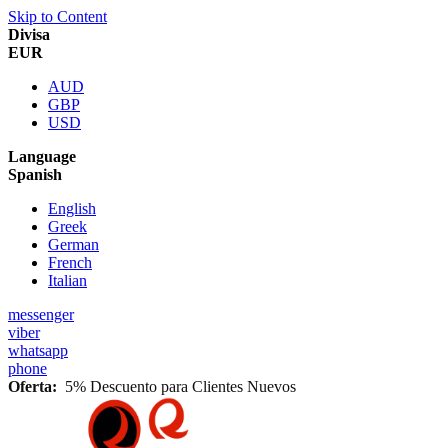
Skip to Content
Divisa
EUR
AUD
GBP
USD
Language
Spanish
English
Greek
German
French
Italian
messenger
viber
whatsapp
phone
Oferta:
5% Descuento para Clientes Nuevos