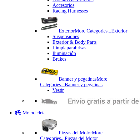
Accesorios
Racing Harnesses
Exterior
More Categories...
Exterior
Suspensiones
Exterior & Body Parts
Limpiaparabrisas
Iluminación
Brakes
Banner y pegatinas
More
Categories...
Banner y pegatinas
Vestir
Motocicleta
Piezas del Motor
More
Categories...
Piezas del Motor