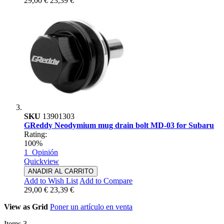
29,00 €
23,39 €
SKU
13901303
GReddy Neodymium mug drain bolt MD-03 for Subaru
Rating:
100%
1
Opinión
Quickview
ANADIR AL CARRITO
Add to Wish List
Add to Compare
29,00 €
23,39 €
View as
Grid
Poner un artículo en venta
Items
3