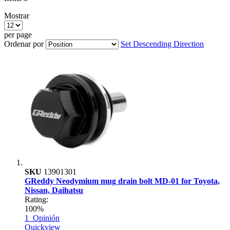
Mostrar
per page
Ordenar por
Set Descending Direction
SKU
13901301
GReddy Neodymium mug drain bolt MD-01 for Toyota,
Nissan, Daihatsu
Rating:
100%
1
Opinión
Quickview