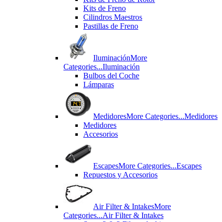
Kits de Freno
Cilindros Maestros
Pastillas de Freno
Iluminación
More
Categories...
Iluminación
Bulbos del Coche
Lámparas
Medidores
More Categories...
Medidores
Medidores
Accesorios
Escapes
More Categories...
Escapes
Repuestos y Accesorios
Air Filter & Intakes
More
Categories...
Air Filter & Intakes