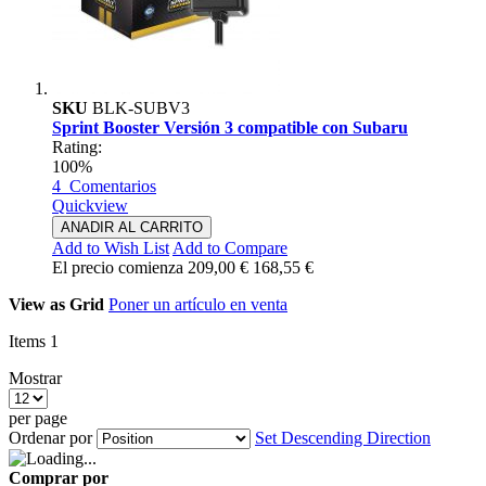
SKU
BLK-SUBV3
Sprint Booster Versión 3 compatible con Subaru
Rating:
100%
4
Comentarios
Quickview
ANADIR AL CARRITO
Add to Wish List
Add to Compare
El precio comienza
209,00 €
168,55 €
View as
Grid
Poner un artículo en venta
Items
1
Mostrar
per page
Ordenar por
Set Descending Direction
Comprar por