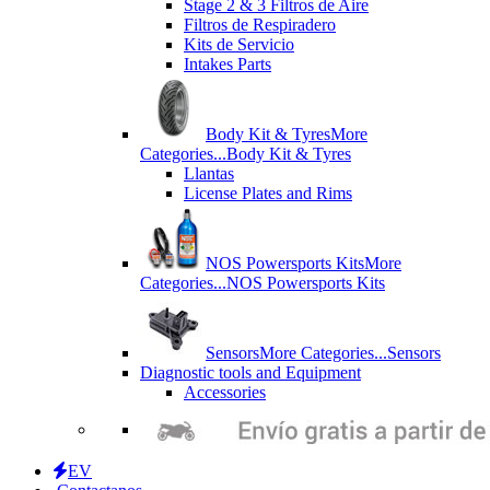
Stage 2 & 3 Filtros de Aire
Filtros de Respiradero
Kits de Servicio
Intakes Parts
Body Kit & Tyres
More
Categories...
Body Kit & Tyres
Llantas
License Plates and Rims
NOS Powersports Kits
More
Categories...
NOS Powersports Kits
Sensors
More Categories...
Sensors
Diagnostic tools and Equipment
Accessories
EV