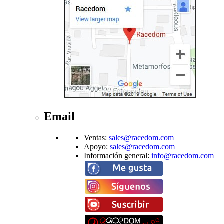
Email
Ventas
:
sales@racedom.com
Apoyo
:
sales@racedom.com
Información general
:
info@racedom.com