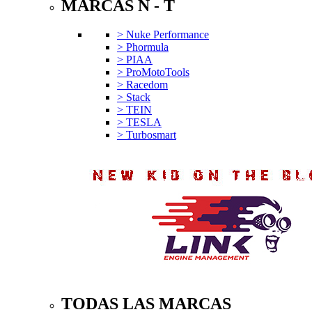
MARCAS N - T
> Nuke Performance
> Phormula
> PIAA
> ProMotoTools
> Racedom
> Stack
> TEIN
> TESLA
> Turbosmart
TODAS LAS MARCAS