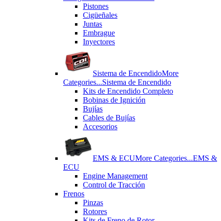
Pistones
Cigüeñales
Juntas
Εmbrague
Inyectores
Sistema de Encendido
More
Categories...
Sistema de Encendido
Kits de Encendido Completo
Bobinas de Ignición
Bujías
Cables de Bujías
Accesorios
EMS & ECU
More Categories...
EMS &
ECU
Engine Management
Control de Tracción
Frenos
Pinzas
Rotores
Kits de Freno de Rotor