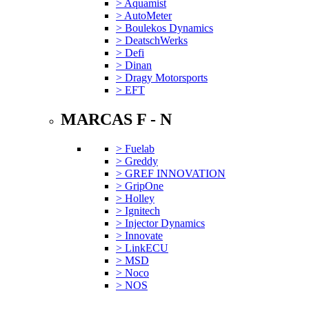
> Aquamist
> AutoMeter
> Boulekos Dynamics
> DeatschWerks
> Defi
> Dinan
> Dragy Motorsports
> EFT
MARCAS F - N
> Fuelab
> Greddy
> GREF INNOVATION
> GripOne
> Holley
> Ignitech
> Injector Dynamics
> Innovate
> LinkECU
> MSD
> Noco
> NOS