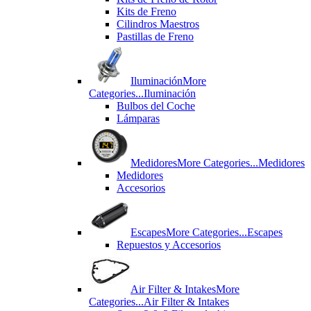
Kits de Freno
Cilindros Maestros
Pastillas de Freno
Iluminación
More
Categories...
Iluminación
Bulbos del Coche
Lámparas
Medidores
More Categories...
Medidores
Medidores
Accesorios
Escapes
More Categories...
Escapes
Repuestos y Accesorios
Air Filter & Intakes
More
Categories...
Air Filter & Intakes