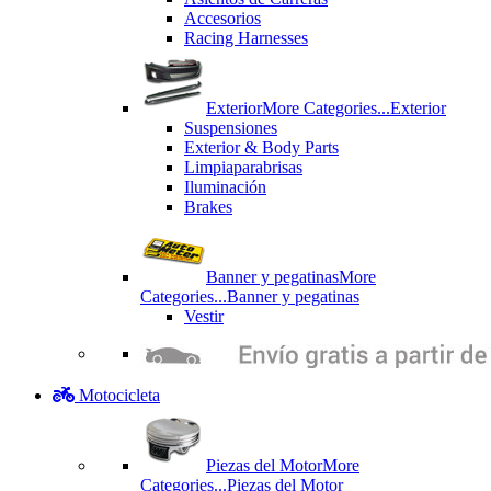
Accesorios
Racing Harnesses
Exterior
More Categories...
Exterior
Suspensiones
Exterior & Body Parts
Limpiaparabrisas
Iluminación
Brakes
Banner y pegatinas
More
Categories...
Banner y pegatinas
Vestir
Motocicleta
Piezas del Motor
More
Categories...
Piezas del Motor