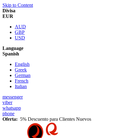
Skip to Content
Divisa
EUR
AUD
GBP
USD
Language
Spanish
English
Greek
German
French
Italian
messenger
viber
whatsapp
phone
Oferta:
5% Descuento para Clientes Nuevos