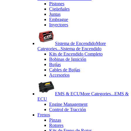
Pistones
Cigüeñales
Juntas
Εmbrague
Inyectores
Sistema de Encendido
More
Categories...
Sistema de Encendido
Kits de Encendido Completo
Bobinas de Ignición
Bujías
Cables de Bujías
Accesorios
EMS & ECU
More Categories...
EMS &
ECU
Engine Management
Control de Tracción
Frenos
Pinzas
Rotores
Kits de Freno de Rotor