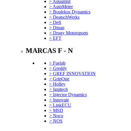
> Aquamist
> AutoMeter
> Boulekos Dynamics
> DeatschWerks
> Defi
> Dinan
> Dragy Motorsports
> EFT
MARCAS F - N
> Fuelab
> Greddy
> GREF INNOVATION
> GripOne
> Holley
> Ignitech
> Injector Dynamics
> Innovate
> LinkECU
> MSD
> Noco
> NOS