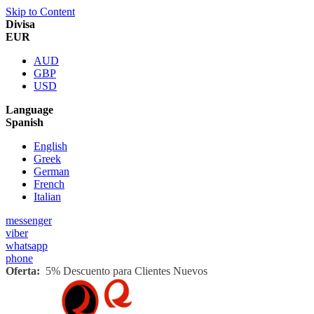
Skip to Content
Divisa
EUR
AUD
GBP
USD
Language
Spanish
English
Greek
German
French
Italian
messenger
viber
whatsapp
phone
Oferta:
5% Descuento para Clientes Nuevos