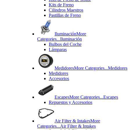
Kits de Freno
Cilindros Maestros
Pastillas de Freno
Iluminación
More
Categories...
Iluminación
Bulbos del Coche
Lámparas
Medidores
More Categories...
Medidores
Medidores
Accesorios
Escapes
More Categories...
Escapes
Repuestos y Accesorios
Air Filter & Intakes
More
Categories...
Air Filter & Intakes