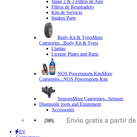
Stage 2 & 3 Filtros de Aire
Filtros de Respiradero
Kits de Servicio
Intakes Parts
Body Kit & Tyres
More
Categories...
Body Kit & Tyres
Llantas
License Plates and Rims
NOS Powersports Kits
More
Categories...
NOS Powersports Kits
Sensors
More Categories...
Sensors
Diagnostic tools and Equipment
Accessories
EV