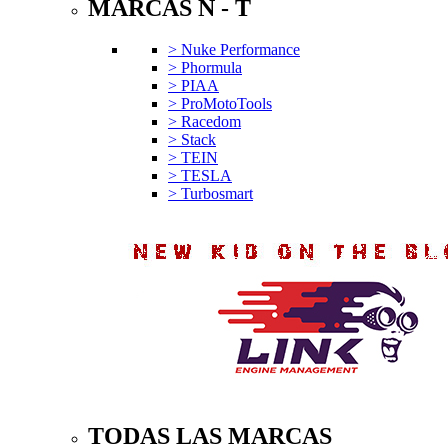
MARCAS N - T
> Nuke Performance
> Phormula
> PIAA
> ProMotoTools
> Racedom
> Stack
> TEIN
> TESLA
> Turbosmart
TODAS LAS MARCAS