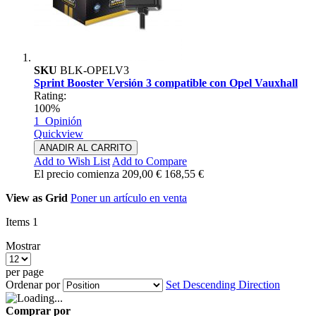
SKU
BLK-OPELV3
Sprint Booster Versión 3 compatible con Opel Vauxhall
Rating:
100%
1
Opinión
Quickview
ANADIR AL CARRITO
Add to Wish List
Add to Compare
El precio comienza
209,00 €
168,55 €
View as
Grid
Poner un artículo en venta
Items
1
Mostrar
per page
Ordenar por
Set Descending Direction
Comprar por