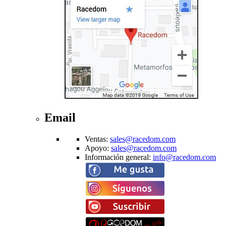
Email
Ventas
:
sales@racedom.com
Apoyo
:
sales@racedom.com
Información general
:
info@racedom.com