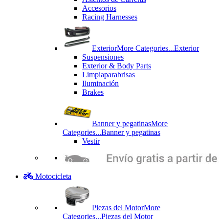
Accesorios
Racing Harnesses
Exterior
More Categories...
Exterior
Suspensiones
Exterior & Body Parts
Limpiaparabrisas
Iluminación
Brakes
Banner y pegatinas
More
Categories...
Banner y pegatinas
Vestir
Motocicleta
Piezas del Motor
More
Categories...
Piezas del Motor