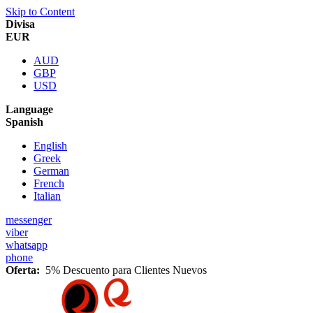
Skip to Content
Divisa
EUR
AUD
GBP
USD
Language
Spanish
English
Greek
German
French
Italian
messenger
viber
whatsapp
phone
Oferta:
5% Descuento para Clientes Nuevos