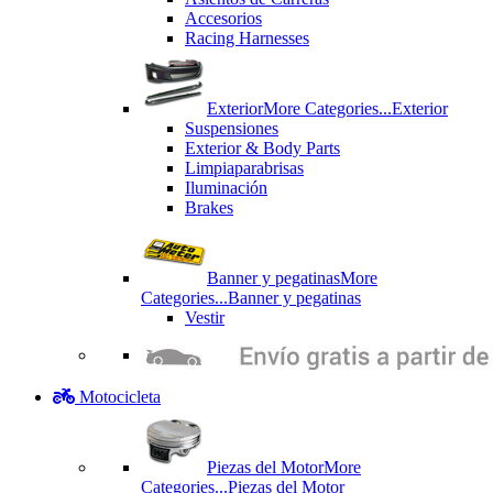
Accesorios
Racing Harnesses
Exterior
More Categories...
Exterior
Suspensiones
Exterior & Body Parts
Limpiaparabrisas
Iluminación
Brakes
Banner y pegatinas
More
Categories...
Banner y pegatinas
Vestir
Motocicleta
Piezas del Motor
More
Categories...
Piezas del Motor