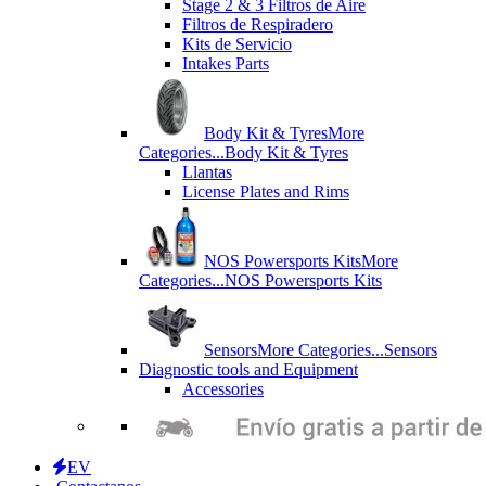
Stage 2 & 3 Filtros de Aire
Filtros de Respiradero
Kits de Servicio
Intakes Parts
Body Kit & Tyres
More
Categories...
Body Kit & Tyres
Llantas
License Plates and Rims
NOS Powersports Kits
More
Categories...
NOS Powersports Kits
Sensors
More Categories...
Sensors
Diagnostic tools and Equipment
Accessories
EV