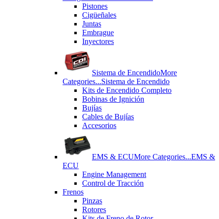
Pistones
Cigüeñales
Juntas
Εmbrague
Inyectores
Sistema de Encendido
More
Categories...
Sistema de Encendido
Kits de Encendido Completo
Bobinas de Ignición
Bujías
Cables de Bujías
Accesorios
EMS & ECU
More Categories...
EMS &
ECU
Engine Management
Control de Tracción
Frenos
Pinzas
Rotores
Kits de Freno de Rotor