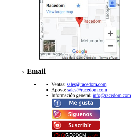
Email
Ventas
:
sales@racedom.com
Apoyo
:
sales@racedom.com
Información general
:
info@racedom.com