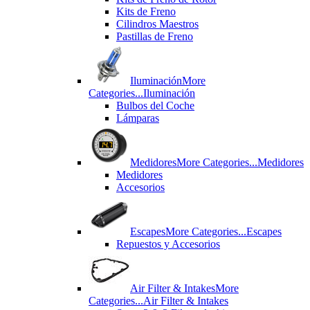
Kits de Freno
Cilindros Maestros
Pastillas de Freno
Iluminación
More
Categories...
Iluminación
Bulbos del Coche
Lámparas
Medidores
More Categories...
Medidores
Medidores
Accesorios
Escapes
More Categories...
Escapes
Repuestos y Accesorios
Air Filter & Intakes
More
Categories...
Air Filter & Intakes