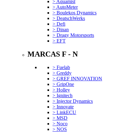
> Aquamist
> AutoMeter
> Boulekos Dynamics
> DeatschWerks
> Defi
> Dinan
> Dragy Motorsports
> EFT
MARCAS F - N
> Fuelab
> Greddy
> GREF INNOVATION
> GripOne
> Holley
> Ignitech
> Injector Dynamics
> Innovate
> LinkECU
> MSD
> Noco
> NOS