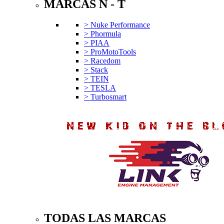
MARCAS N - T
> Nuke Performance
> Phormula
> PIAA
> ProMotoTools
> Racedom
> Stack
> TEIN
> TESLA
> Turbosmart
TODAS LAS MARCAS