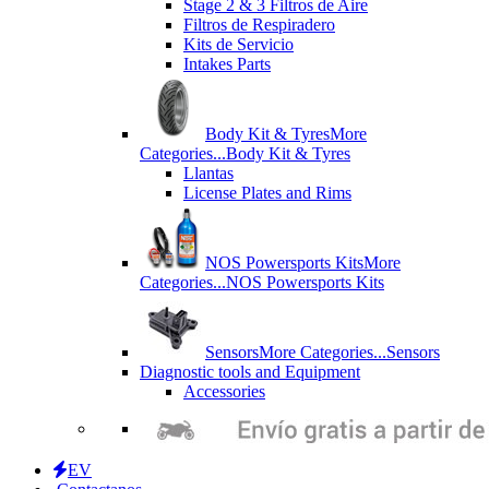
Stage 2 & 3 Filtros de Aire
Filtros de Respiradero
Kits de Servicio
Intakes Parts
Body Kit & Tyres
More
Categories...
Body Kit & Tyres
Llantas
License Plates and Rims
NOS Powersports Kits
More
Categories...
NOS Powersports Kits
Sensors
More Categories...
Sensors
Diagnostic tools and Equipment
Accessories
EV