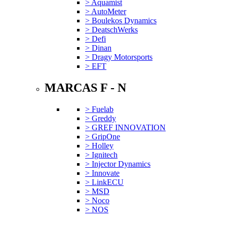
> Aquamist
> AutoMeter
> Boulekos Dynamics
> DeatschWerks
> Defi
> Dinan
> Dragy Motorsports
> EFT
MARCAS F - N
> Fuelab
> Greddy
> GREF INNOVATION
> GripOne
> Holley
> Ignitech
> Injector Dynamics
> Innovate
> LinkECU
> MSD
> Noco
> NOS