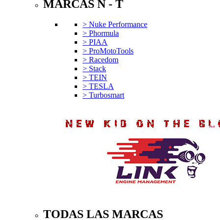
MARCAS N - T
> Nuke Performance
> Phormula
> PIAA
> ProMotoTools
> Racedom
> Stack
> TEIN
> TESLA
> Turbosmart
TODAS LAS MARCAS