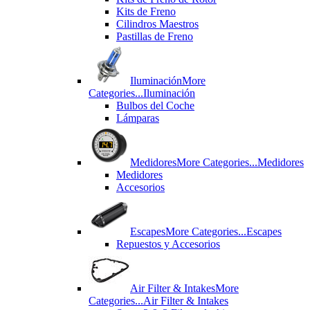
Kits de Freno
Cilindros Maestros
Pastillas de Freno
Iluminación
More
Categories...
Iluminación
Bulbos del Coche
Lámparas
Medidores
More Categories...
Medidores
Medidores
Accesorios
Escapes
More Categories...
Escapes
Repuestos y Accesorios
Air Filter & Intakes
More
Categories...
Air Filter & Intakes