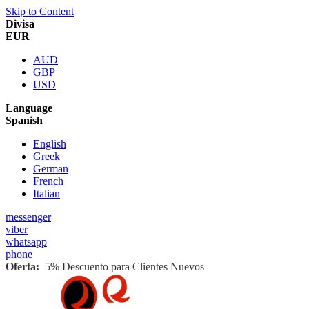
Skip to Content
Divisa
EUR
AUD
GBP
USD
Language
Spanish
English
Greek
German
French
Italian
messenger
viber
whatsapp
phone
Oferta:
5% Descuento para Clientes Nuevos