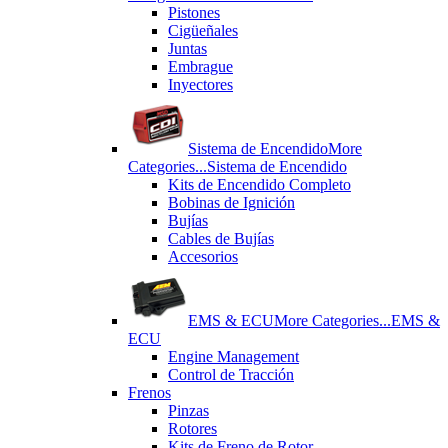
Pistones
Cigüeñales
Juntas
Εmbrague
Inyectores
Sistema de Encendido
More
Categories...
Sistema de Encendido
Kits de Encendido Completo
Bobinas de Ignición
Bujías
Cables de Bujías
Accesorios
EMS & ECU
More Categories...
EMS &
ECU
Engine Management
Control de Tracción
Frenos
Pinzas
Rotores
Kits de Freno de Rotor