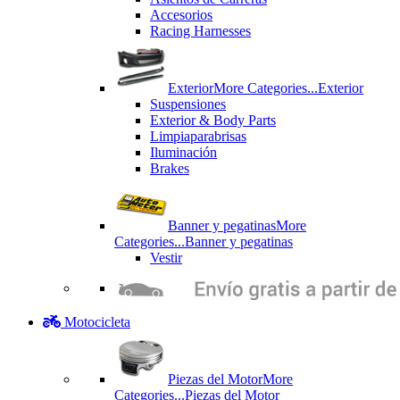
Accesorios
Racing Harnesses
Exterior
More Categories...
Exterior
Suspensiones
Exterior & Body Parts
Limpiaparabrisas
Iluminación
Brakes
Banner y pegatinas
More
Categories...
Banner y pegatinas
Vestir
Motocicleta
Piezas del Motor
More
Categories...
Piezas del Motor