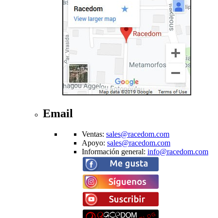
Email
Ventas
:
sales@racedom.com
Apoyo
:
sales@racedom.com
Información general
:
info@racedom.com