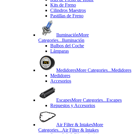
Kits de Freno
Cilindros Maestros
Pastillas de Freno
Iluminación
More
Categories...
Iluminación
Bulbos del Coche
Lámparas
Medidores
More Categories...
Medidores
Medidores
Accesorios
Escapes
More Categories...
Escapes
Repuestos y Accesorios
Air Filter & Intakes
More
Categories...
Air Filter & Intakes