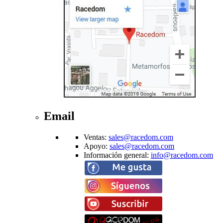
Email
Ventas
:
sales@racedom.com
Apoyo
:
sales@racedom.com
Información general
:
info@racedom.com