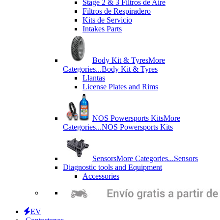
Stage 2 & 3 Filtros de Aire
Filtros de Respiradero
Kits de Servicio
Intakes Parts
Body Kit & Tyres
More
Categories...
Body Kit & Tyres
Llantas
License Plates and Rims
NOS Powersports Kits
More
Categories...
NOS Powersports Kits
Sensors
More Categories...
Sensors
Diagnostic tools and Equipment
Accessories
EV