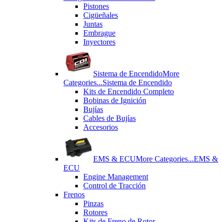
Pistones
Cigüeñales
Juntas
Εmbrague
Inyectores
Sistema de Encendido
More
Categories...
Sistema de Encendido
Kits de Encendido Completo
Bobinas de Ignición
Bujías
Cables de Bujías
Accesorios
EMS & ECU
More Categories...
EMS &
ECU
Engine Management
Control de Tracción
Frenos
Pinzas
Rotores
Kits de Freno de Rotor