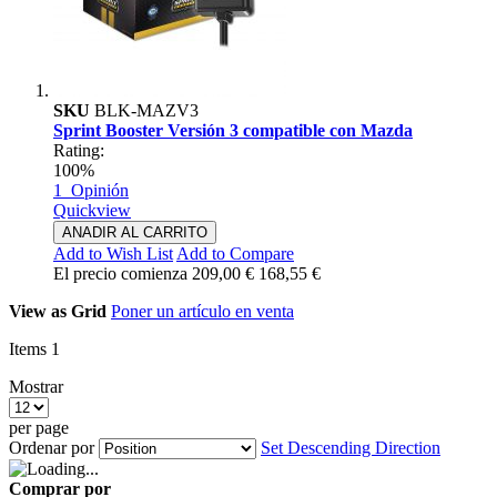
SKU
BLK-MAZV3
Sprint Booster Versión 3 compatible con Mazda
Rating:
100%
1
Opinión
Quickview
ANADIR AL CARRITO
Add to Wish List
Add to Compare
El precio comienza
209,00 €
168,55 €
View as
Grid
Poner un artículo en venta
Items
1
Mostrar
per page
Ordenar por
Set Descending Direction
Comprar por