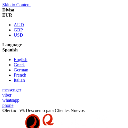
Skip to Content
Divisa
EUR
AUD
GBP
USD
Language
Spanish
English
Greek
German
French
Italian
messenger
viber
whatsapp
phone
Oferta:
5% Descuento para Clientes Nuevos