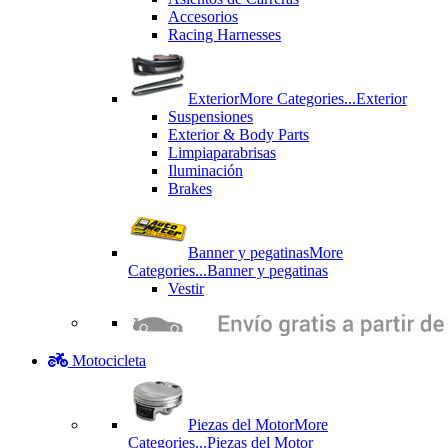
Accesorios
Racing Harnesses
Exterior
More Categories...
Exterior
Suspensiones
Exterior & Body Parts
Limpiaparabrisas
Iluminación
Brakes
Banner y pegatinas
More
Categories...
Banner y pegatinas
Vestir
Motocicleta
Piezas del Motor
More
Categories...
Piezas del Motor