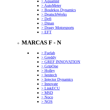
> Aquamist
> AutoMeter
> Boulekos Dynamics
> DeatschWerks
> Defi
> Dinan
> Dragy Motorsports
> EFT
MARCAS F - N
> Fuelab
> Greddy
> GREF INNOVATION
> GripOne
> Holley
> Ignitech
> Injector Dynamics
> Innovate
> LinkECU
> MSD
> Noco
> NOS