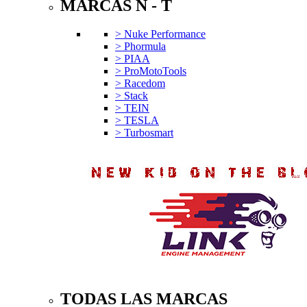
MARCAS N - T
> Nuke Performance
> Phormula
> PIAA
> ProMotoTools
> Racedom
> Stack
> TEIN
> TESLA
> Turbosmart
TODAS LAS MARCAS