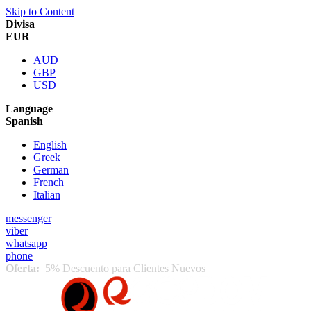
Skip to Content
Divisa
EUR
AUD
GBP
USD
Language
Spanish
English
Greek
German
French
Italian
messenger
viber
whatsapp
phone
Oferta:
5% Descuento para Clientes Nuevos