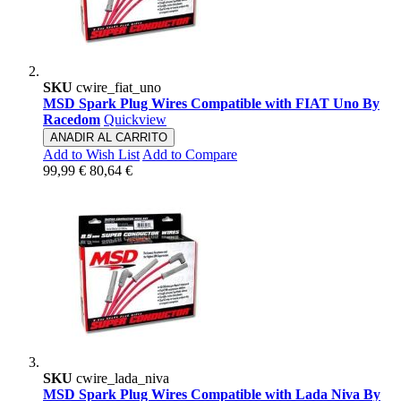
SKU
cwire_fiat_uno
MSD Spark Plug Wires Compatible with FIAT Uno By
Racedom
Quickview
ANADIR AL CARRITO
Add to Wish List
Add to Compare
99,99 €
80,64 €
SKU
cwire_lada_niva
MSD Spark Plug Wires Compatible with Lada Niva By