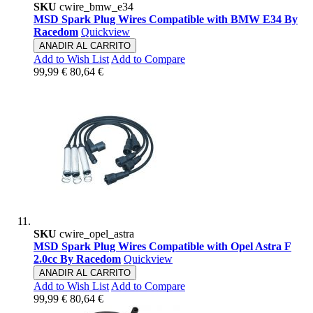
SKU
cwire_bmw_e34
MSD Spark Plug Wires Compatible with BMW E34 By
Racedom
Quickview
ANADIR AL CARRITO
Add to Wish List
Add to Compare
99,99 €
80,64 €
SKU
cwire_opel_astra
MSD Spark Plug Wires Compatible with Opel Astra F
2.0cc By Racedom
Quickview
ANADIR AL CARRITO
Add to Wish List
Add to Compare
99,99 €
80,64 €