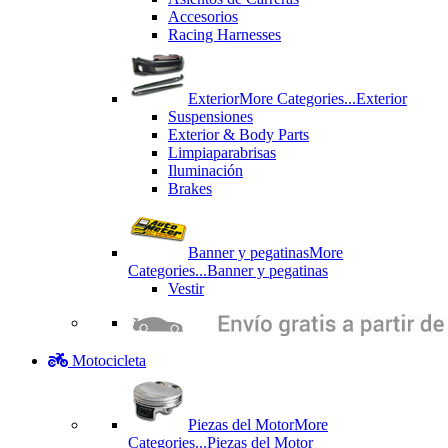
Accesorios
Racing Harnesses
Exterior
More Categories...
Exterior
Suspensiones
Exterior & Body Parts
Limpiaparabrisas
Iluminación
Brakes
Banner y pegatinas
More
Categories...
Banner y pegatinas
Vestir
Motocicleta
Piezas del Motor
More
Categories...
Piezas del Motor