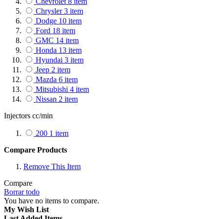
Chevrolet
8
item
Chrysler
3
item
Dodge
10
item
Ford
18
item
GMC
14
item
Honda
13
item
Hyundai
3
item
Jeep
2
item
Mazda
6
item
Mitsubishi
4
item
Nissan
2
item
Injectors cc/min
200
1
item
Compare Products
Remove This Item
Compare
Borrar todo
You have no items to compare.
My Wish List
Last Added Items