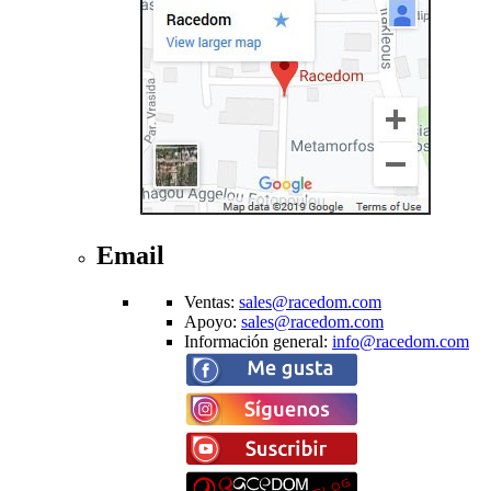
Email
Ventas
:
sales@racedom.com
Apoyo
:
sales@racedom.com
Información general
:
info@racedom.com