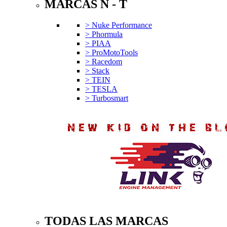
MARCAS N - T
> Nuke Performance
> Phormula
> PIAA
> ProMotoTools
> Racedom
> Stack
> TEIN
> TESLA
> Turbosmart
TODAS LAS MARCAS