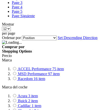
Page
3
Page
4
Page
5
Page
Siguiente
Mostrar
per page
Ordenar por
Set Descending Direction
Comprar por
Shopping Options
Precio
Marca
ACCEL Performance
75
item
MSD Performance
97
item
Racedom
16
item
Marca del coche
Acura
3
item
Buick
2
item
Cadillac
1
item