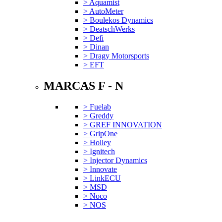
> Aquamist
> AutoMeter
> Boulekos Dynamics
> DeatschWerks
> Defi
> Dinan
> Dragy Motorsports
> EFT
MARCAS F - N
> Fuelab
> Greddy
> GREF INNOVATION
> GripOne
> Holley
> Ignitech
> Injector Dynamics
> Innovate
> LinkECU
> MSD
> Noco
> NOS