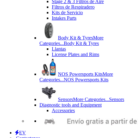
Stage 2 & 3 Filtros de Aire
Filtros de Respiradero
Kits de Servicio
Intakes Parts
Body Kit & Tyres
More
Categories...
Body Kit & Tyres
Llantas
License Plates and Rims
NOS Powersports Kits
More
Categories...
NOS Powersports Kits
Sensors
More Categories...
Sensors
Diagnostic tools and Equipment
Accessories
EV