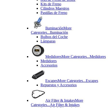
Kits de Freno
Cilindros Maestros
Pastillas de Freno
Iluminación
More
Categories...
Iluminación
Bulbos del Coche
Lámparas
Medidores
More Categories...
Medidores
Medidores
Accesorios
Escapes
More Categories...
Escapes
Repuestos y Accesorios
Air Filter & Intakes
More
Categories...
Air Filter & Intakes