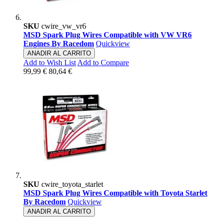
SKU
cwire_vw_vr6
MSD Spark Plug Wires Compatible with VW VR6
Engines By Racedom
Quickview
ANADIR AL CARRITO
Add to Wish List
Add to Compare
99,99 €
80,64 €
SKU
cwire_toyota_starlet
MSD Spark Plug Wires Compatible with Toyota Starlet
By Racedom
Quickview
ANADIR AL CARRITO