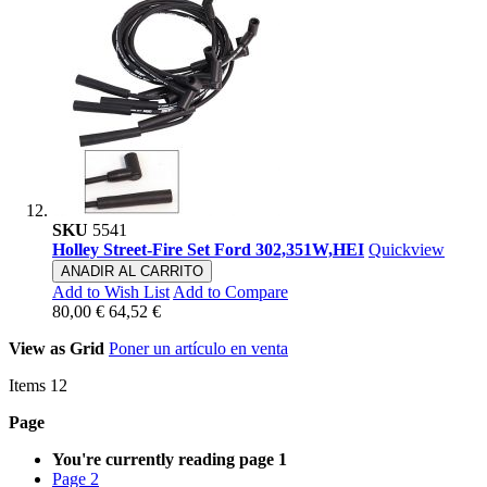
SKU
5541
Holley Street-Fire Set Ford 302,351W,HEI
Quickview
ANADIR AL CARRITO
Add to Wish List
Add to Compare
80,00 €
64,52 €
View as
Grid
Poner un artículo en venta
Items
12
Page
You're currently reading page
1
Page
2