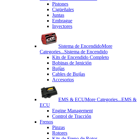
Pistones
Cigüeñales
Juntas
Εmbrague
Inyectores
Sistema de Encendido
More
Categories...
Sistema de Encendido
Kits de Encendido Completo
Bobinas de Ignición
Bujías
Cables de Bujías
Accesorios
EMS & ECU
More Categories...
EMS &
ECU
Engine Management
Control de Tracción
Frenos
Pinzas
Rotores
Kits de Freno de Rotor