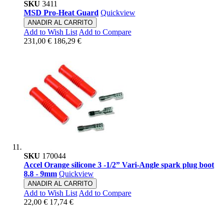
SKU
3411
MSD Pro-Heat Guard
Quickview
ANADIR AL CARRITO
Add to Wish List
Add to Compare
231,00 €
186,29 €
SKU
170044
Accel Orange silicone 3 -1/2” Vari-Angle spark plug boot
8.8 - 9mm
Quickview
ANADIR AL CARRITO
Add to Wish List
Add to Compare
22,00 €
17,74 €