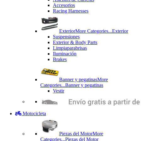
Accesorios
Racing Harnesses
Exterior
More Categories...
Exterior
Suspensiones
Exterior & Body Parts
Limpiaparabrisas
Iluminación
Brakes
Banner y pegatinas
More
Categories...
Banner y pegatinas
Vestir
Motocicleta
Piezas del Motor
More
Categories...
Piezas del Motor