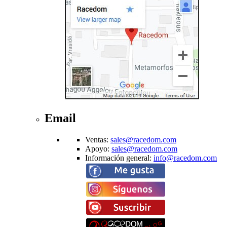
Email
Ventas
:
sales@racedom.com
Apoyo
:
sales@racedom.com
Información general
:
info@racedom.com