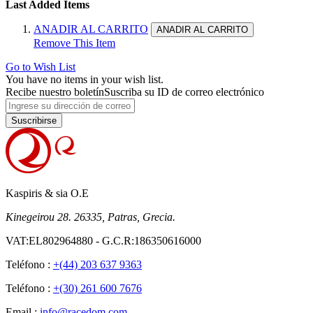
Last Added Items
ANADIR AL CARRITO
ANADIR AL CARRITO
Remove This Item
Go to Wish List
You have no items in your wish list.
Recibe nuestro boletín
Suscriba su ID de correo electrónico
Suscribirse
Kaspiris & sia O.E
Kinegeirou 28. 26335, Patras, Grecia.
VAT:EL802964880 - G.C.R:186350616000
Teléfono :
+(44) 203 637 9363
Teléfono :
+(30) 261 600 7676
Email :
info@racedom.com