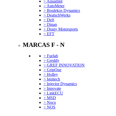
> Aquamist
> AutoMeter
> Boulekos Dynamics
> DeatschWerks
> Defi
> Dinan
> Dragy Motorsports
> EFT
MARCAS F - N
> Fuelab
> Greddy
> GREF INNOVATION
> GripOne
> Holley
> Ignitech
> Injector Dynamics
> Innovate
> LinkECU
> MSD
> Noco
> NOS