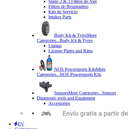
Stage 2 & 3 Filtros de Aire
Filtros de Respiradero
Kits de Servicio
Intakes Parts
Body Kit & Tyres
More
Categories...
Body Kit & Tyres
Llantas
License Plates and Rims
NOS Powersports Kits
More
Categories...
NOS Powersports Kits
Sensors
More Categories...
Sensors
Diagnostic tools and Equipment
Accessories
EV