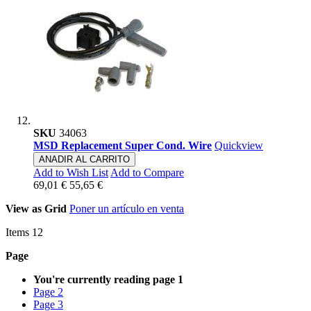
SKU
34063
MSD Replacement Super Cond. Wire
Quickview
ANADIR AL CARRITO
Add to Wish List
Add to Compare
69,01 €
55,65 €
View as
Grid
Poner un artículo en venta
Items
12
Page
You're currently reading page
1
Page
2
Page
3