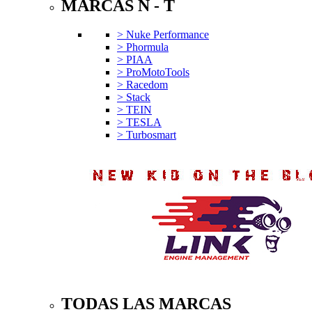
MARCAS N - T
> Nuke Performance
> Phormula
> PIAA
> ProMotoTools
> Racedom
> Stack
> TEIN
> TESLA
> Turbosmart
TODAS LAS MARCAS