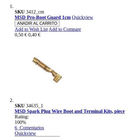
SKU
3412_cm
MSD Pro-Boot Guard 1cm
Quickview
ANADIR AL CARRITO
Add to Wish List
Add to Compare
0,50 €
0,40 €
SKU
34635_1
MSD Spark Plug Wire Boot and Terminal Kits, piece
Rating:
100%
6
Comentarios
Quickview