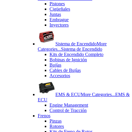
Pistones
Cigüeñales
Juntas
Εmbrague
Inyectores
Sistema de Encendido
More
Categories...
Sistema de Encendido
Kits de Encendido Completo
Bobinas de Ignición
Bujías
Cables de Bujías
Accesorios
EMS & ECU
More Categories...
EMS &
ECU
Engine Management
Control de Tracción
Frenos
Pinzas
Rotores
Kits de Freno de Rotor