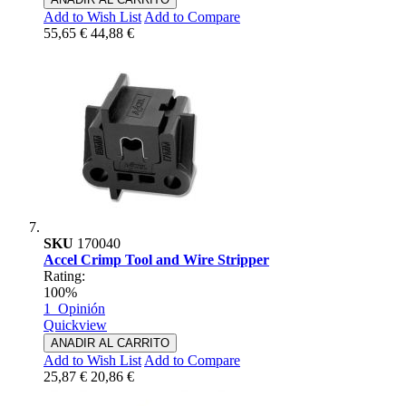
Add to Wish List
Add to Compare
55,65 €
44,88 €
SKU
170040
Accel Crimp Tool and Wire Stripper
Rating:
100%
1
Opinión
Quickview
ANADIR AL CARRITO
Add to Wish List
Add to Compare
25,87 €
20,86 €