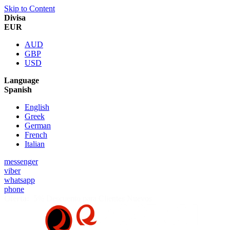
Skip to Content
Divisa
EUR
AUD
GBP
USD
Language
Spanish
English
Greek
German
French
Italian
messenger
viber
whatsapp
phone
Oferta:
5% Descuento para Clientes Nuevos