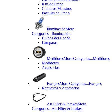
Kits de Freno
Cilindros Maestros
Pastillas de Freno
Iluminación
More
Categories...
Iluminación
Bulbos del Coche
Lámparas
Medidores
More Categories...
Medidores
Medidores
Accesorios
Escapes
More Categories...
Escapes
Repuestos y Accesorios
Air Filter & Intakes
More
Categories...
Air Filter & Intakes