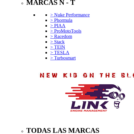
MARCAS N - T
> Nuke Performance
> Phormula
> PIAA
> ProMotoTools
> Racedom
> Stack
> TEIN
> TESLA
> Turbosmart
TODAS LAS MARCAS