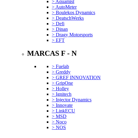
> Aquamist
> AutoMeter
> Boulekos Dynamics
> DeatschWerks
> Defi
> Dinan
> Dragy Motorsports
> EFT
MARCAS F - N
> Fuelab
> Greddy
> GREF INNOVATION
> GripOne
> Holley
> Ignitech
> Injector Dynamics
> Innovate
> LinkECU
> MSD
> Noco
> NOS