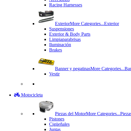
Racing Harnesses
Exterior
More Categories...
Exterior
Suspensiones
Exterior & Body Parts
Limpiaparabrisas
Iluminación
Brakes
Banner y pegatinas
More Categories...
Ban
Vestir
Motocicleta
Piezas del Motor
More Categories...
Pieza
Pistones
Cigüeñales
Juntas