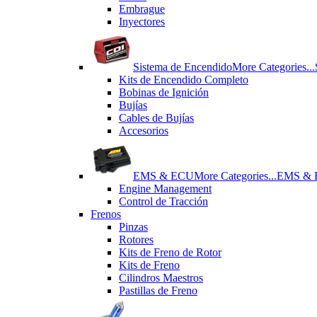
Εmbrague
Inyectores
Sistema de Encendido
More Categories...
Kits de Encendido Completo
Bobinas de Ignición
Bujías
Cables de Bujías
Accesorios
EMS & ECU
More Categories...
EMS &
Engine Management
Control de Tracción
Frenos
Pinzas
Rotores
Kits de Freno de Rotor
Kits de Freno
Cilindros Maestros
Pastillas de Freno