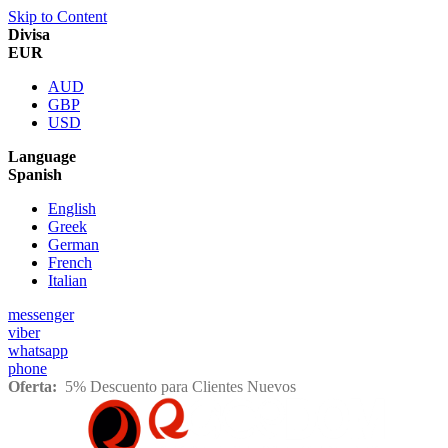
Skip to Content
Divisa
EUR
AUD
GBP
USD
Language
Spanish
English
Greek
German
French
Italian
messenger
viber
whatsapp
phone
Oferta:
5% Descuento para Clientes Nuevos