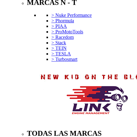
MARCAS N - T
> Nuke Performance
> Phormula
> PIAA
> ProMotoTools
> Racedom
> Stack
> TEIN
> TESLA
> Turbosmart
TODAS LAS MARCAS