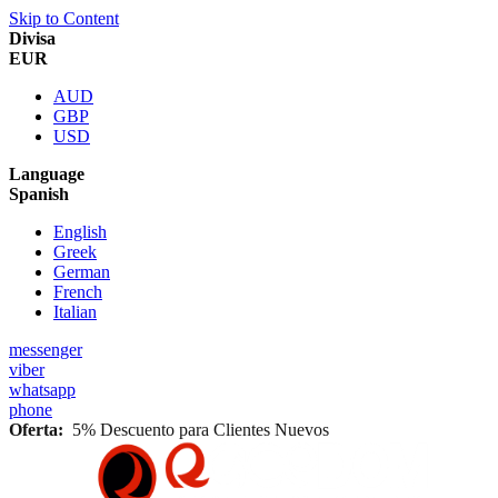
Skip to Content
Divisa
EUR
AUD
GBP
USD
Language
Spanish
English
Greek
German
French
Italian
messenger
viber
whatsapp
phone
Oferta:
5% Descuento para Clientes Nuevos