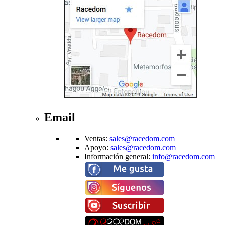
Email
Ventas
:
sales@racedom.com
Apoyo
:
sales@racedom.com
Información general
:
info@racedom.com