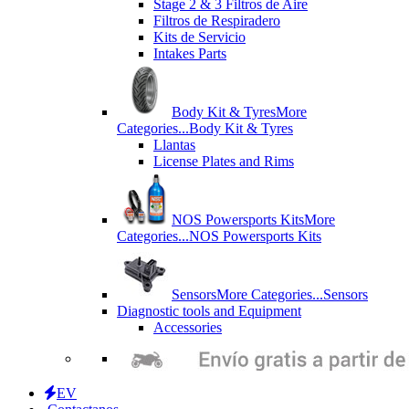
Stage 2 & 3 Filtros de Aire
Filtros de Respiradero
Kits de Servicio
Intakes Parts
Body Kit & Tyres
More
Categories...
Body Kit & Tyres
Llantas
License Plates and Rims
NOS Powersports Kits
More
Categories...
NOS Powersports Kits
Sensors
More Categories...
Sensors
Diagnostic tools and Equipment
Accessories
EV