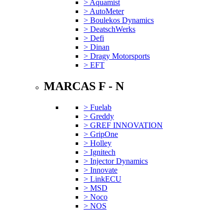
> Aquamist
> AutoMeter
> Boulekos Dynamics
> DeatschWerks
> Defi
> Dinan
> Dragy Motorsports
> EFT
MARCAS F - N
> Fuelab
> Greddy
> GREF INNOVATION
> GripOne
> Holley
> Ignitech
> Injector Dynamics
> Innovate
> LinkECU
> MSD
> Noco
> NOS