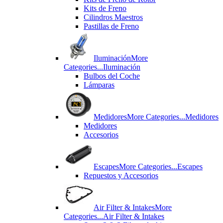
Kits de Freno
Cilindros Maestros
Pastillas de Freno
Iluminación
More
Categories...
Iluminación
Bulbos del Coche
Lámparas
Medidores
More Categories...
Medidores
Medidores
Accesorios
Escapes
More Categories...
Escapes
Repuestos y Accesorios
Air Filter & Intakes
More
Categories...
Air Filter & Intakes