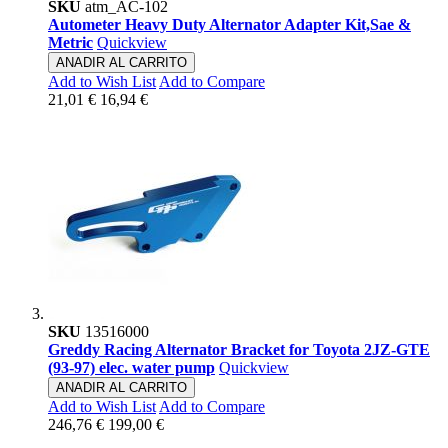
SKU
atm_AC-102
Autometer Heavy Duty Alternator Adapter Kit,Sae &
Metric
Quickview
ANADIR AL CARRITO
Add to Wish List
Add to Compare
21,01 €
16,94 €
SKU
13516000
Greddy Racing Alternator Bracket for Toyota 2JZ-GTE
(93-97) elec. water pump
Quickview
ANADIR AL CARRITO
Add to Wish List
Add to Compare
246,76 €
199,00 €