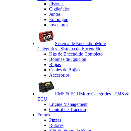
Pistones
Cigüeñales
Juntas
Εmbrague
Inyectores
Sistema de Encendido
More
Categories...
Sistema de Encendido
Kits de Encendido Completo
Bobinas de Ignición
Bujías
Cables de Bujías
Accesorios
EMS & ECU
More Categories...
EMS &
ECU
Engine Management
Control de Tracción
Frenos
Pinzas
Rotores
Kits de Freno de Rotor