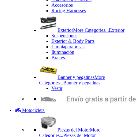
Accesorios
Racing Harnesses
Exterior
More Categories...
Exterior
Suspensiones
Exterior & Body Parts
Limpiaparabrisas
Iluminación
Brakes
Banner y pegatinas
More
Categories...
Banner y pegatinas
Vestir
Motocicleta
Piezas del Motor
More
Categories...
Piezas del Motor