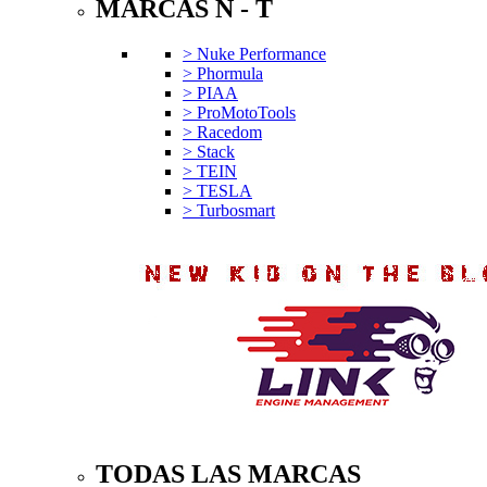
MARCAS N - T
> Nuke Performance
> Phormula
> PIAA
> ProMotoTools
> Racedom
> Stack
> TEIN
> TESLA
> Turbosmart
TODAS LAS MARCAS