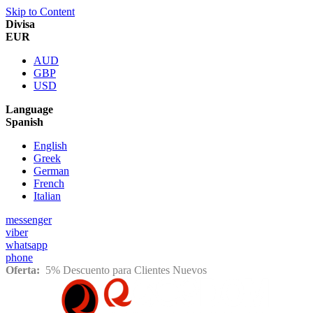
Skip to Content
Divisa
EUR
AUD
GBP
USD
Language
Spanish
English
Greek
German
French
Italian
messenger
viber
whatsapp
phone
Oferta:
5% Descuento para Clientes Nuevos