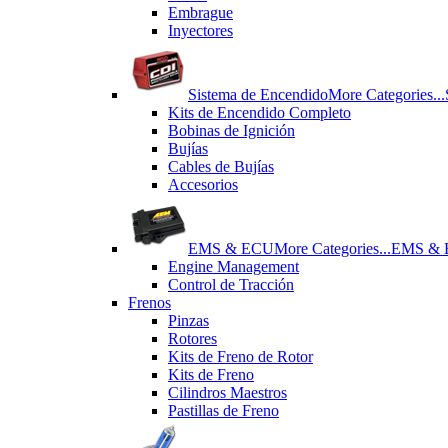
Εmbrague
Inyectores
Sistema de Encendido
More Categories...
Kits de Encendido Completo
Bobinas de Ignición
Bujías
Cables de Bujías
Accesorios
EMS & ECU
More Categories...
EMS &
Engine Management
Control de Tracción
Frenos
Pinzas
Rotores
Kits de Freno de Rotor
Kits de Freno
Cilindros Maestros
Pastillas de Freno