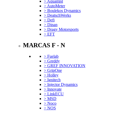
> Aquamist
> AutoMeter
> Boulekos Dynamics
> DeatschWerks
> Defi
> Dinan
> Dragy Motorsports
> EFT
MARCAS F - N
> Fuelab
> Greddy
> GREF INNOVATION
> GripOne
> Holley
> Ignitech
> Injector Dynamics
> Innovate
> LinkECU
> MSD
> Noco
> NOS