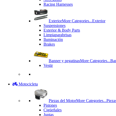
Racing Harnesses
Exterior
More Categories...
Exterior
Suspensiones
Exterior & Body Parts
Limpiaparabrisas
Iluminación
Brakes
Banner y pegatinas
More Categories...
Ban
Vestir
Motocicleta
Piezas del Motor
More Categories...
Pieza
Pistones
Cigüeñales
Juntas